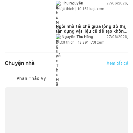
thiên nhiên
27/06/2026,
Thu Nguyễn
1
lượt thích |
10.151
lượt xem
Ngôi nhà tái chế giữa lòng đô thị,
tận dụng vật liệu cũ để tạo không
gian sống linh hoạt
27/06/2026,
Nguyễn Thu Hằng
2
lượt thích |
12.291
lượt xem
Chuyện nhà
Xem tất cả
Phan Thảo Vy