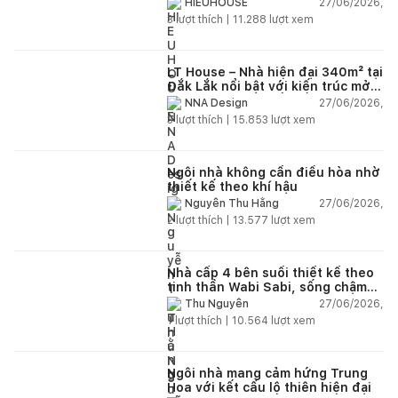
27/06/2026,
HIEUHOUSE
3
lượt thích |
11.288
lượt xem
LT House – Nhà hiện đại 340m² tại
Đắk Lắk nổi bật với kiến trúc mở
và hệ sân vườn kết nối thiên
27/06/2026,
NNA Design
nhiên
3
lượt thích |
15.853
lượt xem
Ngôi nhà không cần điều hòa nhờ
thiết kế theo khí hậu
27/06/2026,
Nguyễn Thu Hằng
2
lượt thích |
13.577
lượt xem
Nhà cấp 4 bên suối thiết kế theo
tinh thần Wabi Sabi, sống chậm
giữa thiên nhiên
27/06/2026,
Thu Nguyễn
1
lượt thích |
10.564
lượt xem
Ngôi nhà mang cảm hứng Trung
Hoa với kết cấu lộ thiên hiện đại