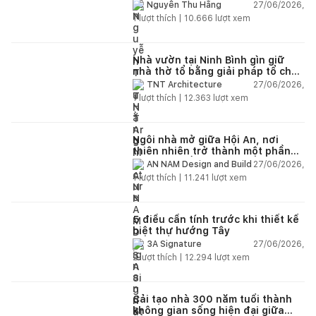
27/06/2026,
Nguyễn Thu Hằng
1
lượt thích |
10.666
lượt xem
Nhà vườn tại Ninh Bình gìn giữ
nhà thờ tổ bằng giải pháp tổ chức
lại không gian
27/06/2026,
TNT Architecture
1
lượt thích |
12.363
lượt xem
Ngôi nhà mở giữa Hội An, nơi
thiên nhiên trở thành một phần
của cuộc sống
27/06/2026,
AN NAM Design and Build
1
lượt thích |
11.241
lượt xem
5 điều cần tính trước khi thiết kế
biệt thự hướng Tây
27/06/2026,
3A Signature
2
lượt thích |
12.294
lượt xem
Cải tạo nhà 300 năm tuổi thành
không gian sống hiện đại giữa