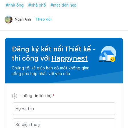
#
nhà ống
#
nhà phố
#
mặt tiền hẹp
Theo dõi
Ngân Anh
Đăng ký kết nối Thiết kế -
thi công với
Happynest
Chúng tôi sẽ giúp bạn có một không gian
sống phù hợp nhất với yêu cầu
Thông tin liên hệ
*