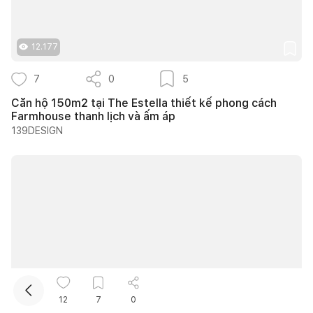
12.177
7
0
5
Căn hộ 150m2 tại The Estella thiết kế phong cách
Farmhouse thanh lịch và ấm áp
139DESIGN
Kết nối thiết kế, thi công
Mua sắm hoàn thiện nhà
11.991
12
7
0