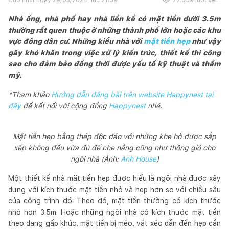
Nhà ống, nhà phố hay nhà liền kề có mặt tiền dưới 3.5m
thường rất quen thuộc ở những thành phố lớn hoặc các khu
vực đông dân cư. Những kiểu nhà với
mặt tiền hẹp
như vậy
gây khó khăn trong việc xử lý kiến trúc, thiết kế thi công
sao cho đảm bảo đồng thời được yếu tố kỹ thuật và thẩm
mỹ.
*Tham khảo
Hướng dẫn đăng bài trên website Happynest tại
đây
để kết nối với cộng đồng
Happynest
nhé.
Mặt tiền hẹp bằng thép độc đáo với những khe hở được sắp
xếp không đều vừa đủ để che nắng cũng như thông gió cho
ngôi nhà (Ảnh:
Anh House
)
Một thiết kế nhà mặt tiền hẹp được hiểu là ngôi nhà được xây
dựng với kích thước mặt tiền nhỏ và hẹp hơn so với chiều sâu
của công trình đó. Theo đó, mặt tiền thường có kích thước
nhỏ hơn 3.5m. Hoặc những ngôi nhà có kích thước mặt tiền
theo dạng gấp khúc, mặt tiền bị méo, vát xéo dẫn đến hẹp cần