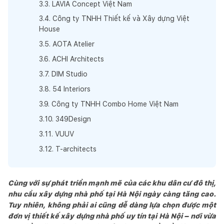
3
.
3
.
LAVIA Concept Việt Nam
3
.
4
.
Công ty TNHH Thiết kế và Xây dựng Việt
House
3
.
5
.
AOTA Atelier
3
.
6
.
ACHI Architects
3
.
7
.
DIM Studio
3
.
8
.
54 Interiors
3
.
9
.
Công ty TNHH Combo Home Việt Nam
3
.
10
.
349Design
3
.
11
.
VUUV
3
.
12
.
T-architects
Cùng với sự phát triển mạnh mẽ của các khu dân cư đô thị,
nhu cầu xây dựng nhà phố tại Hà Nội ngày càng tăng cao.
Tuy nhiên, không phải ai cũng dễ dàng lựa chọn được một
đơn vị thiết kế xây dựng nhà phố uy tín tại Hà Nội – nơi vừa