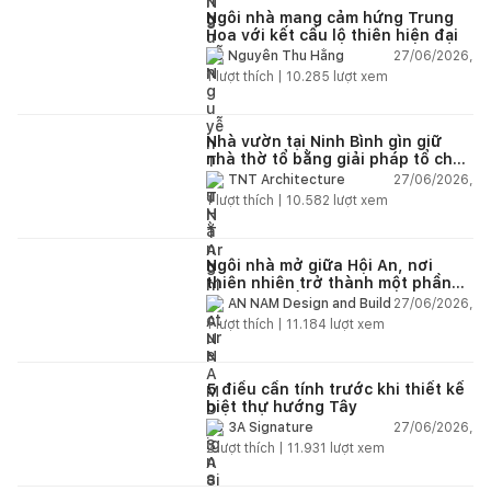
Ngôi nhà mang cảm hứng Trung
Hoa với kết cấu lộ thiên hiện đại
27/06/2026,
Nguyễn Thu Hằng
1
lượt thích |
10.285
lượt xem
Nhà vườn tại Ninh Bình gìn giữ
nhà thờ tổ bằng giải pháp tổ chức
lại không gian
27/06/2026,
TNT Architecture
1
lượt thích |
10.582
lượt xem
Ngôi nhà mở giữa Hội An, nơi
thiên nhiên trở thành một phần
của cuộc sống
27/06/2026,
AN NAM Design and Build
1
lượt thích |
11.184
lượt xem
5 điều cần tính trước khi thiết kế
biệt thự hướng Tây
27/06/2026,
3A Signature
2
lượt thích |
11.931
lượt xem