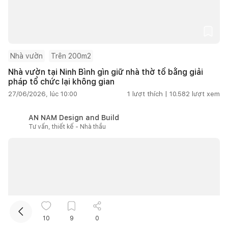
Nhà vườn
Trên 200m2
Nhà vườn tại Ninh Bình gìn giữ nhà thờ tổ bằng giải
pháp tổ chức lại không gian
27/06/2026, lúc 10:00
1
lượt thích |
10.582
lượt xem
Kết nối thiết kế, thi công
AN NAM Design and Build
Tư vấn, thiết kế - Nhà thầu
Mua sắm hoàn thiện nhà
10
9
0