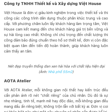
Công ty TNHH Thiết kế và Xây dựng Việt House
Việt House là đơn vị giàu kinh nghiệm trong việc thiết kế và thi
công các công trình dân dụng thuộc phân khúc trung và cao
cấp. Với phương châm luôn lấy khách hàng làm trọng tâm, Việt
House cam kết mang đến cho khách hàng giá trị bền vững và
sự hài lòng cao nhất. Không chỉ chú trọng đến chất lượng thi
công đảm bảo đúng chuẩn theo hồ sơ thiết kế, đơn vị còn đặc
biệt quan tâm đến tiến độ hoàn thành, giúp khách hàng luôn
cảm thấy an tâm.
Nét đẹp truyền thống đan xen hài hòa với chất liệu hiện đại
(Ảnh:
Nhà phố 55m2
)
AOTA Atelier
Với AOTA Atelier, mỗi không gian nội thất hay kiến trúc đều
cần phản ánh rõ nét “chất riêng” của chủ nhân. Dù đó là sự
nhẹ nhàng, tinh tế, mạnh mẽ hay độc đáo, mỗi không gian đều
mang dấu ấn riêng biệt, không trộn lẫn với bất kỳ ai. Đơn vị coi
sự khác biệt này như một câu chuyện cá nhân cần được kể lại,