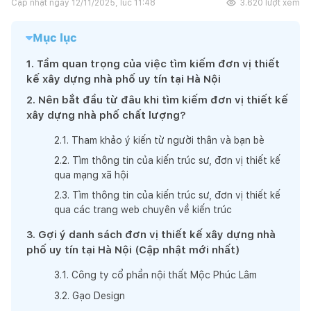
Cập nhật ngày
12/11/2025, lúc 11:48
3.620
lượt xem
Mục lục
1
.
Tầm quan trọng của việc tìm kiếm đơn vị thiết
kế xây dựng nhà phố uy tín tại Hà Nội
2
.
Nên bắt đầu từ đâu khi tìm kiếm đơn vị thiết kế
xây dựng nhà phố chất lượng?
2
.
1
.
Tham khảo ý kiến từ người thân và bạn bè
2
.
2
.
Tìm thông tin của kiến trúc sư, đơn vị thiết kế
qua mạng xã hội
2
.
3
.
Tìm thông tin của kiến trúc sư, đơn vị thiết kế
qua các trang web chuyên về kiến trúc
3
.
Gợi ý danh sách đơn vị thiết kế xây dựng nhà
phố uy tín tại Hà Nội (Cập nhật mới nhất)
3
.
1
.
Công ty cổ phần nội thất Mộc Phúc Lâm
3
.
2
.
Gạo Design