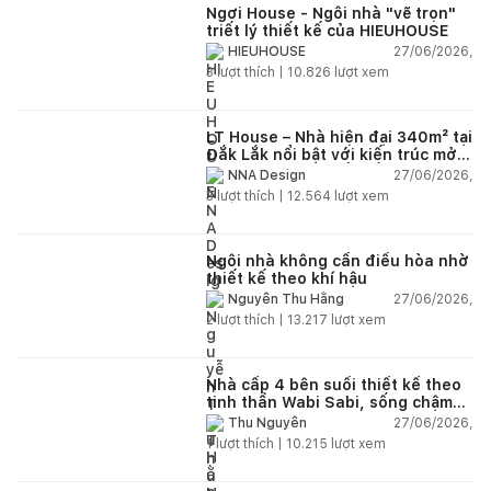
Ngơi House - Ngôi nhà "vẽ trọn"
triết lý thiết kế của HIEUHOUSE
27/06/2026,
HIEUHOUSE
3
lượt thích |
10.826
lượt xem
LT House – Nhà hiện đại 340m² tại
Đắk Lắk nổi bật với kiến trúc mở
và hệ sân vườn kết nối thiên
27/06/2026,
NNA Design
nhiên
3
lượt thích |
12.564
lượt xem
Ngôi nhà không cần điều hòa nhờ
thiết kế theo khí hậu
27/06/2026,
Nguyễn Thu Hằng
2
lượt thích |
13.217
lượt xem
Nhà cấp 4 bên suối thiết kế theo
tinh thần Wabi Sabi, sống chậm
giữa thiên nhiên
27/06/2026,
Thu Nguyễn
1
lượt thích |
10.215
lượt xem