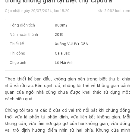
trong không gian tại biệt thự Ciputra
Cập nhật ngày
29/07/2024, lúc 18:20
2.962
lượt xem
Tổng diện tích
900
m2
Năm hoàn thành
2018
Thiết kế
Xưởng VUUV+ G8A
Thi công
Gaia Jsc
Chụp ảnh
Lê Hải Anh
Theo thiết kế ban đầu, không gian bên trong biệt thự bị chia
nhỏ và rời rạc. Bên cạnh đó, những lợi thế về không gian cảnh
quan của ngôi nhà cũng chưa được khai thác sử dụng một
cách hiệu quả.
Chúng tôi tạo ra các ô cửa có vai trò nổi bật khi chúng đồng
thời vừa là phần tử phân định, vừa liên kết không gian. Mỗi
khung cửa, vừa làm nơi gặp gỡ của hai không gian, vừa đóng
vai trò định hướng điểm nhìn từ hai phía. Khung cửa minh