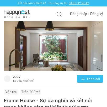
Kết nối đơn vị thiết kế - thi công uy tín.
ĐĂNG KÝ NGAY!
Đăng nhập
Đăng ký
M
Ạ
N
G
X
Ã
H
Ộ
I
VUUV
Theo dõi
Tư vấn, thiết kế
Biệt thự
Trên 200m2
Frame House - Sự đa nghĩa và kết nối