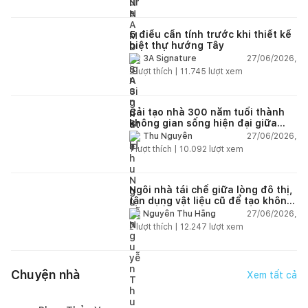
5 điều cần tính trước khi thiết kế
biệt thự hướng Tây
27/06/2026,
3A Signature
2
lượt thích |
11.745
lượt xem
Cải tạo nhà 300 năm tuổi thành
không gian sống hiện đại giữa
thiên nhiên
27/06/2026,
Thu Nguyễn
1
lượt thích |
10.092
lượt xem
Ngôi nhà tái chế giữa lòng đô thị,
tận dụng vật liệu cũ để tạo không
gian sống linh hoạt
27/06/2026,
Nguyễn Thu Hằng
2
lượt thích |
12.247
lượt xem
Chuyện nhà
Xem tất cả