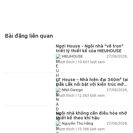
Bài đăng liên quan
Ngơi House - Ngôi nhà "vẽ trọn"
triết lý thiết kế của HIEUHOUSE
27/06/2026,
HIEUHOUSE
3
lượt thích |
10.601
lượt xem
LT House – Nhà hiện đại 340m² tại
Đắk Lắk nổi bật với kiến trúc mở
và hệ sân vườn kết nối thiên
27/06/2026,
NNA Design
nhiên
3
lượt thích |
12.363
lượt xem
Ngôi nhà không cần điều hòa nhờ
thiết kế theo khí hậu
27/06/2026,
Nguyễn Thu Hằng
2
lượt thích |
13.196
lượt xem