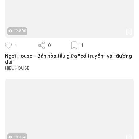
12.800
1
0
1
Ngơi House - Bản hòa tấu giữa "cổ truyền" và "đương
đại"
HIEUHOUSE
10.356