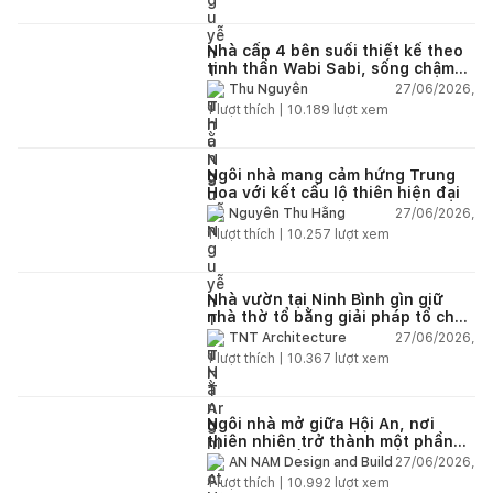
Nhà cấp 4 bên suối thiết kế theo
tinh thần Wabi Sabi, sống chậm
giữa thiên nhiên
27/06/2026,
Thu Nguyễn
1
lượt thích |
10.189
lượt xem
Ngôi nhà mang cảm hứng Trung
Hoa với kết cấu lộ thiên hiện đại
27/06/2026,
Nguyễn Thu Hằng
1
lượt thích |
10.257
lượt xem
Nhà vườn tại Ninh Bình gìn giữ
nhà thờ tổ bằng giải pháp tổ chức
lại không gian
27/06/2026,
TNT Architecture
1
lượt thích |
10.367
lượt xem
Ngôi nhà mở giữa Hội An, nơi
thiên nhiên trở thành một phần
của cuộc sống
27/06/2026,
AN NAM Design and Build
1
lượt thích |
10.992
lượt xem