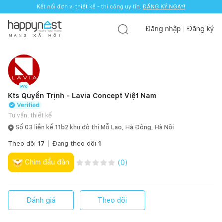
Kết nối đơn vị thiết kế - thi công uy tín.
ĐĂNG KÝ NGAY!
Đăng nhập
Đăng ký
M
Ạ
N
G
X
Ã
H
Ộ
I
Kts Quyền Trịnh - Lavia Concept Việt Nam
Tư vấn, thiết kế
Số 03 liền kề 11b2 khu đô thị Mỗ Lao, Hà Đông, Hà Nội
Theo dõi
17
Đang theo dõi
1
Chim đầu đàn
(
0
)
Đánh giá
Theo dõi