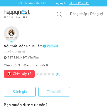
Kết nối đơn vị thiết kế - thi công uy tín.
ĐĂNG KÝ NGAY!
Đăng nhập
Đăng ký
M
Ạ
N
G
X
Ã
H
Ộ
I
Nội thất Mộc Phúc Lâm
Tư vấn, thiết kế
43TT20, KĐT Văn Phú
Theo dõi
3
Đang theo dõi
0
Chim xây tổ
(
0
)
Đánh giá
Theo dõi
Bạn muốn được tư vấn?