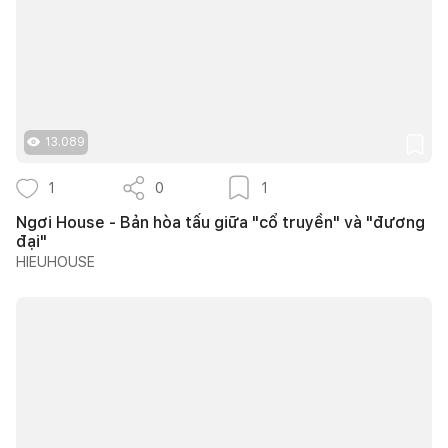
13.089
1
0
1
Ngơi House - Bản hòa tấu giữa "cổ truyền" và "đương
đại"
HIEUHOUSE