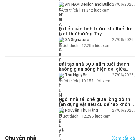
của cuộc sống
27/06/2026,
AN NAM Design and Build
1
lượt thích |
11.242
lượt xem
5 điều cần tính trước khi thiết kế
biệt thự hướng Tây
27/06/2026,
3A Signature
2
lượt thích |
12.295
lượt xem
Cải tạo nhà 300 năm tuổi thành
không gian sống hiện đại giữa
thiên nhiên
27/06/2026,
Thu Nguyễn
1
lượt thích |
10.157
lượt xem
Ngôi nhà tái chế giữa lòng đô thị,
tận dụng vật liệu cũ để tạo không
gian sống linh hoạt
27/06/2026,
Nguyễn Thu Hằng
2
lượt thích |
12.295
lượt xem
Chuyện nhà
Xem tất cả