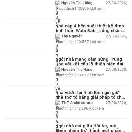
27/06/2026,
Nguyễn Thu Hằng
2
lượt thích |
13.585
lượt xem
Nhà cấp 4 bên suối thiết kế theo
tinh thần Wabi Sabi, sống chậm
giữa thiên nhiên
27/06/2026,
Thu Nguyễn
1
lượt thích |
10.567
lượt xem
Ngôi nhà mang cảm hứng Trung
Hoa với kết cấu lộ thiên hiện đại
27/06/2026,
Nguyễn Thu Hằng
1
lượt thích |
10.667
lượt xem
Nhà vườn tại Ninh Bình gìn giữ
nhà thờ tổ bằng giải pháp tổ chức
lại không gian
27/06/2026,
TNT Architecture
1
lượt thích |
12.366
lượt xem
Ngôi nhà mở giữa Hội An, nơi
thiên nhiên trở thành một phần