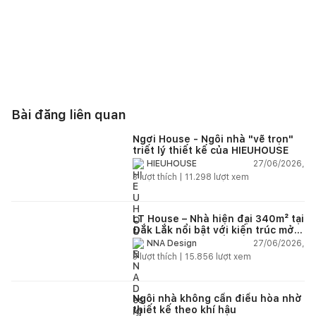
Bài đăng liên quan
Ngơi House - Ngôi nhà "vẽ trọn"
triết lý thiết kế của HIEUHOUSE
27/06/2026,
HIEUHOUSE
3
lượt thích |
11.298
lượt xem
LT House – Nhà hiện đại 340m² tại
Đắk Lắk nổi bật với kiến trúc mở
và hệ sân vườn kết nối thiên
27/06/2026,
NNA Design
nhiên
3
lượt thích |
15.856
lượt xem
Ngôi nhà không cần điều hòa nhờ
thiết kế theo khí hậu