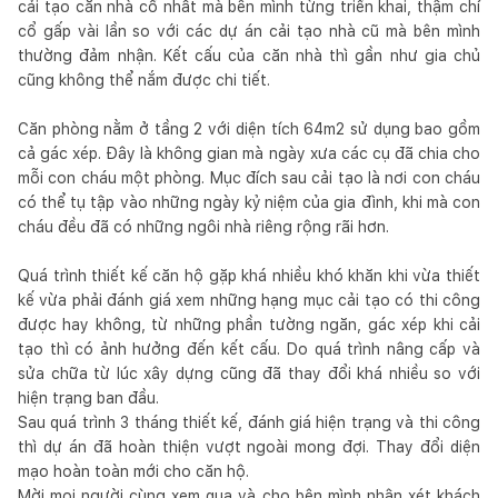
cải tạo căn nhà cổ nhất mà bên mình từng triển khai, thậm chí
cổ gấp vài lần so với các dự án cải tạo nhà cũ mà bên mình
thường đảm nhận. Kết cấu của căn nhà thì gần như gia chủ
cũng không thể nắm được chi tiết.
Căn phòng nằm ở tầng 2 với diện tích 64m2 sử dụng bao gồm
cả gác xép. Đây là không gian mà ngày xưa các cụ đã chia cho
mỗi con cháu một phòng. Mục đích sau cải tạo là nơi con cháu
có thể tụ tập vào những ngày kỷ niệm của gia đình, khi mà con
cháu đều đã có những ngôi nhà riêng rộng rãi hơn.
Quá trình thiết kế căn hộ gặp khá nhiều khó khăn khi vừa thiết
kế vừa phải đánh giá xem những hạng mục cải tạo có thi công
được hay không, từ những phần tường ngăn, gác xép khi cải
tạo thì có ảnh hưởng đến kết cấu. Do quá trình nâng cấp và
sửa chữa từ lúc xây dựng cũng đã thay đổi khá nhiều so với
hiện trạng ban đầu.
Sau quá trình 3 tháng thiết kế, đánh giá hiện trạng và thi công
thì dự án đã hoàn thiện vượt ngoài mong đợi. Thay đổi diện
mạo hoàn toàn mới cho căn hộ.
Mời mọi người cùng xem qua và cho bên mình nhận xét khách