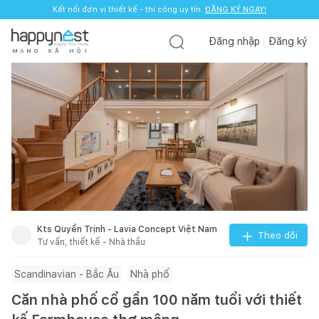
Kết nối đơn vị thiết kế - thi công uy tín.
ĐĂNG KÝ NGAY!
Đăng nhập
Đăng ký
M
Ạ
N
G
X
Ã
H
Ộ
I
Kts Quyền Trịnh - Lavia Concept Việt Nam
Theo dõi
Tư vấn, thiết kế - Nhà thầu
Scandinavian - Bắc Âu
Nhà phố
Căn nhà phố cổ gần 100 năm tuổi với thiết