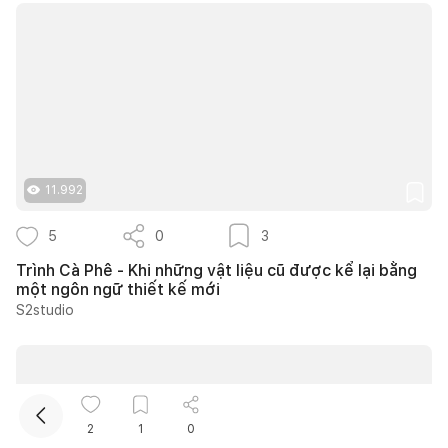
11.992
Kết nối thiết kế, thi công
5
0
3
Mua sắm hoàn thiện nhà
Trình Cà Phê - Khi những vật liệu cũ được kể lại bằng
một ngôn ngữ thiết kế mới
S2studio
2
1
0