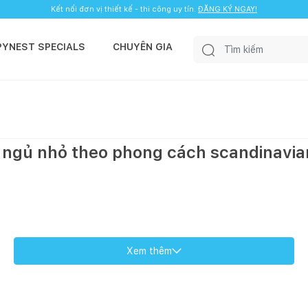
Kết nối đơn vị thiết kế - thi công uy tín.
ĐĂNG KÝ NGAY!
PYNEST SPECIALS
CHUYÊN GIA
g ngủ nhỏ theo phong cách scandinavia
Xem thêm