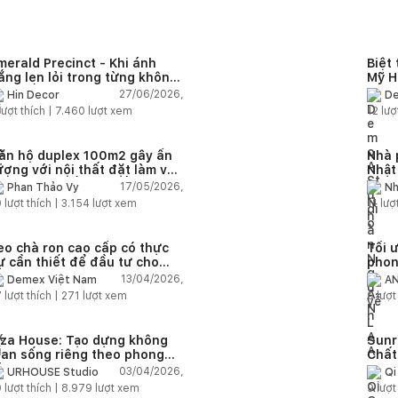
merald Precinct - Khi ánh
Biệt
ắng len lỏi trong từng không
Mỹ H
ian sống
nhiê
27/06/2026,
Hin Decor
De
trun
lượt thích |
7.460
lượt xem
12
lượ
ăn hộ duplex 100m2 gây ấn
Nhà 
ượng với nội thất đặt làm và
Nhật
hông gian sống chuẩn gia
nghỉ
17/05/2026,
Phan Thảo Vy
Nh
ình trẻ
vườn
0
lượt thích |
3.154
lượt xem
11
lượt
eo chà ron cao cấp có thực
Tối 
ự cần thiết để đầu tư cho
phon
hà ở dân dụng?
Vinh
13/04/2026,
Demex Việt Nam
A
7
lượt thích |
271
lượt xem
9
lượt
iza House: Tạo dựng không
Sunr
ian sống riêng theo phong
Chất
ách quiet luxury
03/04/2026,
URHOUSE Studio
Qi
0
lượt thích |
8.979
lượt xem
9
lượt