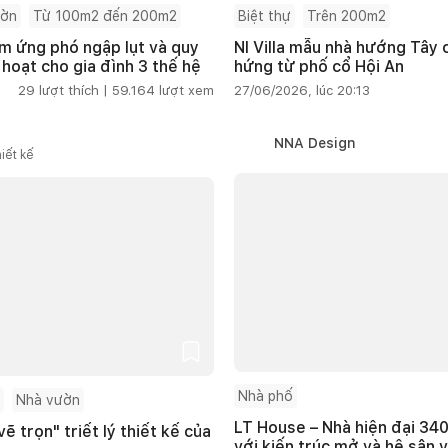
ườn
Từ 100m2 đến 200m2
Biệt thự
Trên 200m2
m ứng phó ngập lụt và quy
NI Villa mẫu nhà hướng Tây
 hoạt cho gia đình 3 thế hệ
hứng từ phố cổ Hội An
29
lượt thích |
59.164
lượt xem
27/06/2026, lúc 20:13
NNA Design
iết kế
Nhà phố
Nhà vườn
LT House – Nhà hiện đại 340
ẽ trọn" triết lý thiết kế của
với kiến trúc mở và hệ sân 