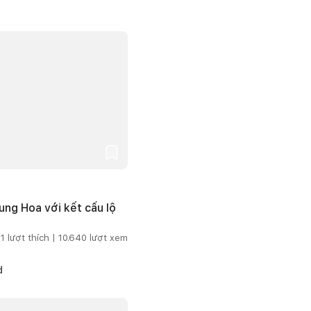
ng Hoa với kết cấu lộ
1
lượt thích |
10.640
lượt xem
d