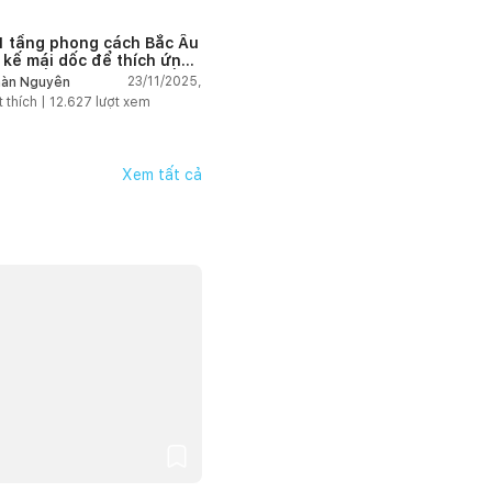
1 tầng phong cách Bắc Âu
t kế mái dốc để thích ứng
thời tiết mùa đông tuyết
23/11/2025,
àn Nguyễn
t thích |
12.627
lượt xem
Xem tất cả