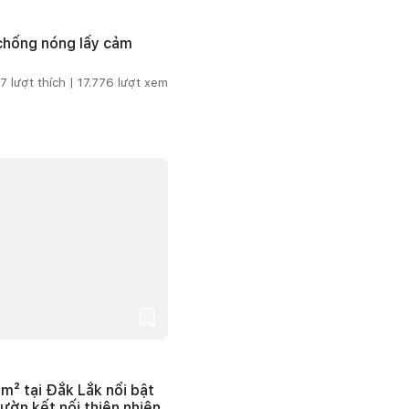
 chống nóng lấy cảm
7
lượt thích |
17.776
lượt xem
m² tại Đắk Lắk nổi bật
vườn kết nối thiên nhiên