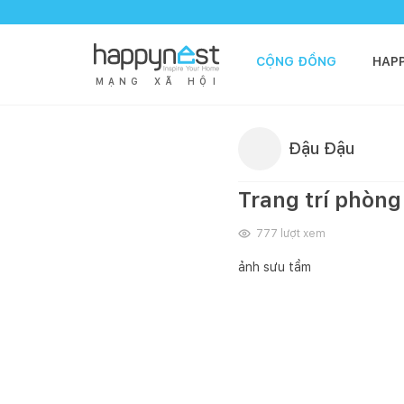
CỘNG ĐỒNG
HAP
M
Ạ
N
G
X
Ã
H
Ộ
I
Đậu Đậu
Trang trí phòn
777
lượt xem
ảnh sưu tầm