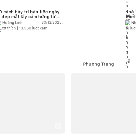
0 cách bày trí bàn tiệc ngày
Nhà 
ễ đẹp mắt lấy cảm hứng từ
thiế
hong cách Scandinavia
với 
30/12/2025,
Hoàng Linh
Nh
dày
lượt thích |
13.560
lượt xem
13
lượ
Phương Trang