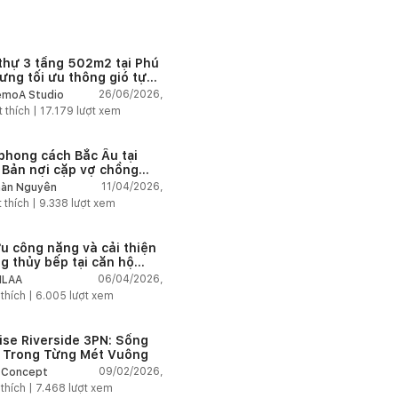
 thự 3 tầng 502m2 tại Phú
ưng tối ưu thông gió tự
n bằng lõi thông tầng
26/06/2026,
moA Studio
g tâm
t thích |
17.179
lượt xem
phong cách Bắc Âu tại
 Bản nơi cặp vợ chồng
 hưu sống chậm giữa
11/04/2026,
àn Nguyễn
 xanh
 thích |
9.338
lượt xem
ưu công năng và cải thiện
g thủy bếp tại căn hộ
omes Ocean Park
06/04/2026,
NLAA
 thích |
6.005
lượt xem
ise Riverside 3PN: Sống
 Trong Từng Mét Vuông
09/02/2026,
 Concept
 thích |
7.468
lượt xem