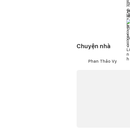
2
l
p
8
Chuyện nhà
Phan Thảo Vy