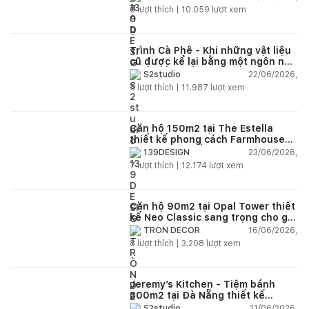
6
lượt thích |
10.059
lượt xem
Trình Cà Phê - Khi những vật liệu
cũ được kể lại bằng một ngôn ngữ
thiết kế mới
22/06/2026,
S2studio
5
lượt thích |
11.987
lượt xem
Căn hộ 150m2 tại The Estella
thiết kế phong cách Farmhouse
thanh lịch và ấm áp
23/06/2026,
139DESIGN
7
lượt thích |
12.174
lượt xem
Căn hộ 90m2 tại Opal Tower thiết
kế Neo Classic sang trọng cho gia
đình trẻ
16/06/2026,
TRÒN DECOR
8
lượt thích |
3.208
lượt xem
Jeremy’s Kitchen - Tiệm bánh
300m2 tại Đà Nẵng thiết kế
phong cách công nghiệp hiện đại
11/06/2026,
S2studio