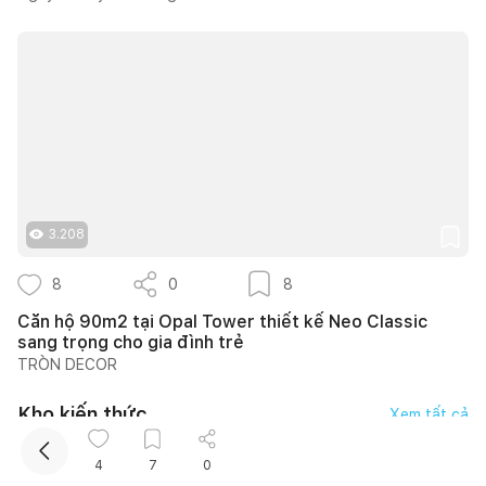
Kết nối thiết kế, thi công
3.208
8
0
8
Mua sắm hoàn thiện nhà
Căn hộ 90m2 tại Opal Tower thiết kế Neo Classic
sang trọng cho gia đình trẻ
TRÒN DECOR
Kho kiến thức
Xem tất cả
4
7
0
Nguyễn An Chi