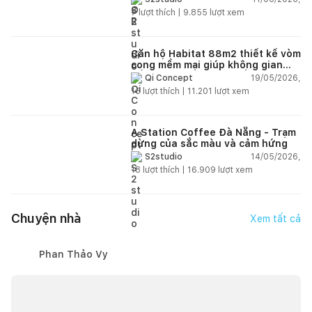
ngập tràn ánh sáng tự nhiên
7
lượt thích |
9.855
lượt xem
Căn hộ Habitat 88m2 thiết kế vòm
cong mềm mại giúp không gian
sống hiện đại trở nên ấm áp hơn
19/05/2026,
Qi Concept
15
lượt thích |
11.201
lượt xem
A Station Coffee Đà Nẵng - Trạm
dừng của sắc màu và cảm hứng
14/05/2026,
S2studio
18
lượt thích |
16.909
lượt xem
Chuyện nhà
Xem tất cả
Phan Thảo Vy