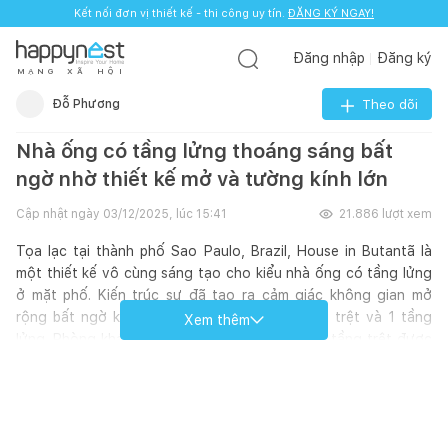
Kết nối đơn vị thiết kế - thi công uy tín.
ĐĂNG KÝ NGAY!
Đăng nhập
Đăng ký
M
Ạ
N
G
X
Ã
H
Ộ
I
Đỗ Phương
Theo dõi
Nhà ống có tầng lửng thoáng sáng bất
ngờ nhờ thiết kế mở và tường kính lớn
Cập nhật ngày
03/12/2025, lúc 15:41
21.886
lượt xem
Tọa lạc tại thành phố Sao Paulo, Brazil, House in Butantã là
một thiết kế vô cùng sáng tạo cho kiểu nhà ống có tầng lửng
ở mặt phố. Kiến trúc sư đã tạo ra cảm giác không gian mở
rộng bất ngờ khi thiết kế ngôi nhà với 1 tầng trệt và 1 tầng
Xem thêm
lửng. Phòng khách, bếp và 2 phòng ngủ đặt ở tầng trệt được
bố trí gọn gàng, liên kết xuyên suốt với nhau, tạo ra cảm giác
tiện lợi khi sử dụng và vô cùng thoáng sáng nhờ mảng tường
kính lớn.
Kết nối lên tầng lửng là cầu thang bê tông với lan can thép