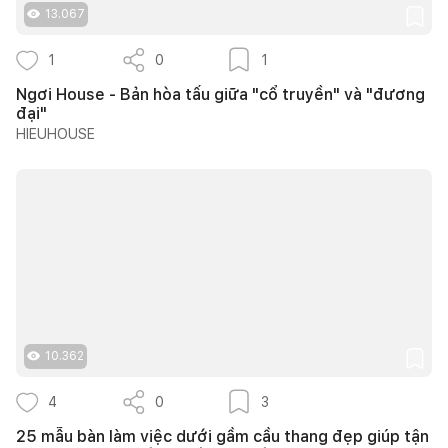
13.067
1
0
1
Ngơi House - Bản hòa tấu giữa "cổ truyền" và "đương
đại"
HIEUHOUSE
10.362
4
0
3
25 mẫu bàn làm việc dưới gầm cầu thang đẹp giúp tận