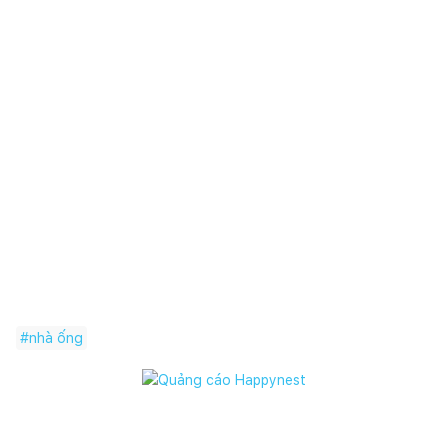
Đơn vị thiết kế: 23 SUL Arquitetura
Ảnh: Pedro Kok
#
nhà ống