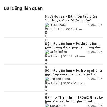
Bài đăng liên quan
Ngơi House - Bản hòa tấu giữa
"cổ truyền" và "đương đại"
27/06/2026,
HIEUHOUSE
1
lượt thích |
13.067
lượt xem
25 mẫu bàn làm việc dưới gầm
cầu thang đẹp giúp tận dụng diện
tích tưởng chừng bị bỏ quên
27/06/2026,
Quân Hoàng
4
lượt thích |
10.362
lượt xem
30 mẫu bàn làm việc trong phòng
ngủ đẹp với nhiều cách bố trí
thông minh cho mọi diện tích
27/06/2026,
Phương Trang
4
lượt thích |
10.609
lượt xem
Căn hộ The Infiniti 175m2 thiết kế
hiện đại kết hợp nghệ thuật
Modern Art đầy cảm xúc
25/06/2026,
139DESIGN