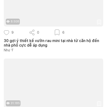
8.508
9
0
6
30 gợi ý thiết kế vườn rau mini tại nhà từ căn hộ đến
nhà phố cực dễ áp dụng
Như Ý
31.185