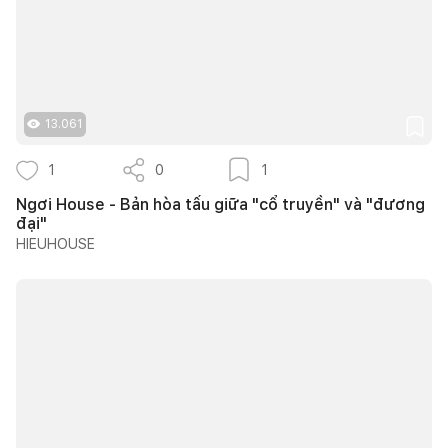
13.061
1
0
1
Ngơi House - Bản hòa tấu giữa "cổ truyền" và "đương
đại"
HIEUHOUSE