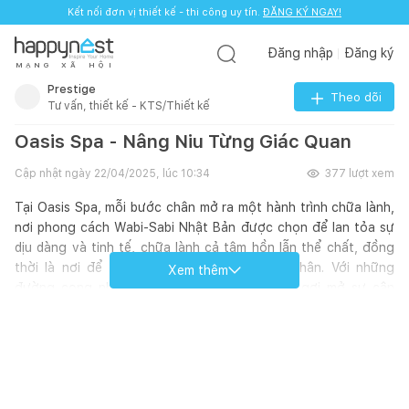
Kết nối đơn vị thiết kế - thi công uy tín.
ĐĂNG KÝ NGAY!
Đăng nhập
Đăng ký
M
Ạ
N
G
X
Ã
H
Ộ
I
Prestige
Theo dõi
Tư vấn, thiết kế - KTS/Thiết kế
Oasis Spa - Nâng Niu Từng Giác Quan
Cập nhật ngày
22/04/2025, lúc 10:34
377
lượt xem
Tại Oasis Spa, mỗi bước chân mở ra một hành trình chữa lành,
nơi phong cách Wabi-Sabi Nhật Bản được chọn để lan tỏa sự
dịu dàng và tinh tế, chữa lành cả tâm hồn lẫn thể chất, đồng
thời là nơi để chăm sóc và yêu chiều bản thân. Với những
Xem thêm
đường cong nhẹ nhàng trong từng chi tiết, gợi mở sự cân
bằng và hài hòa cho mọi tâm hồn tìm đến. Các kiến trúc sư đã
khéo léo chọn những vật liệu thô mộc như gỗ tự nhiên, đá,
gốm sứ thủ công cùng bảng màu xám, trắng, nâu, xanh lá cây
để tôn vinh sự mộc mạc mà tinh tế, dẫn dắt liền mạch một
hành trình liền mạch qua năm tầng trải nghiệm được kiến tạo
như một câu chuyện tinh tế, nơi sự xa xỉ và thanh lịch đan xen