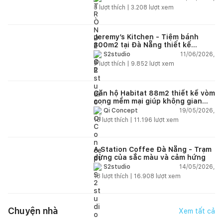
8
lượt thích |
3.208
lượt xem
Jeremy’s Kitchen - Tiệm bánh
300m2 tại Đà Nẵng thiết kế
phong cách công nghiệp hiện đại
11/06/2026,
S2studio
ngập tràn ánh sáng tự nhiên
7
lượt thích |
9.852
lượt xem
Căn hộ Habitat 88m2 thiết kế vòm
cong mềm mại giúp không gian
sống hiện đại trở nên ấm áp hơn
19/05/2026,
Qi Concept
15
lượt thích |
11.196
lượt xem
A Station Coffee Đà Nẵng - Trạm
dừng của sắc màu và cảm hứng
14/05/2026,
S2studio
18
lượt thích |
16.908
lượt xem
Chuyện nhà
Xem tất cả