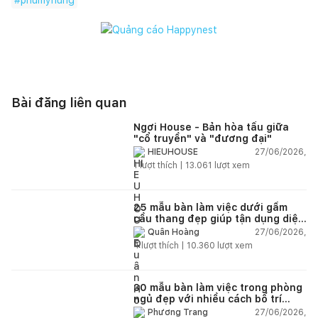
Bài đăng liên quan
Ngơi House - Bản hòa tấu giữa
"cổ truyền" và "đương đại"
27/06/2026,
HIEUHOUSE
1
lượt thích |
13.061
lượt xem
25 mẫu bàn làm việc dưới gầm
cầu thang đẹp giúp tận dụng diện
tích tưởng chừng bị bỏ quên
27/06/2026,
Quân Hoàng
4
lượt thích |
10.360
lượt xem
30 mẫu bàn làm việc trong phòng
ngủ đẹp với nhiều cách bố trí
thông minh cho mọi diện tích
27/06/2026,
Phương Trang