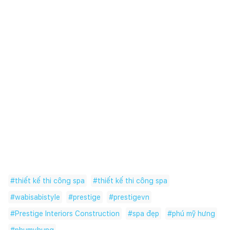
#
thiết kế thi công spa
#
thiết kế thi công spa
#
wabisabistyle
#
prestige
#
prestigevn
#
Prestige Interiors Construction
#
spa đẹp
#
phú mỹ hưng
#
phumyhung