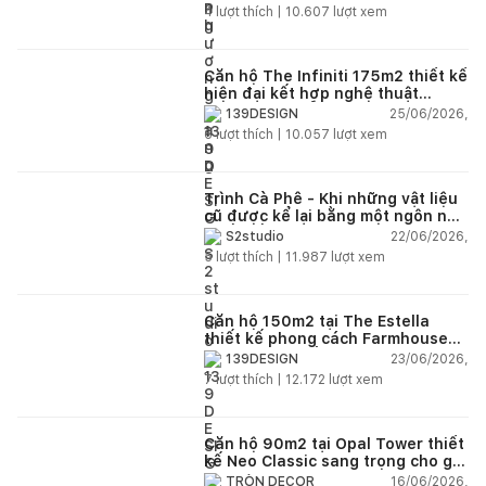
4
lượt thích |
10.607
lượt xem
Căn hộ The Infiniti 175m2 thiết kế
hiện đại kết hợp nghệ thuật
Modern Art đầy cảm xúc
25/06/2026,
139DESIGN
6
lượt thích |
10.057
lượt xem
Trình Cà Phê - Khi những vật liệu
cũ được kể lại bằng một ngôn ngữ
thiết kế mới
22/06/2026,
S2studio
5
lượt thích |
11.987
lượt xem
Căn hộ 150m2 tại The Estella
thiết kế phong cách Farmhouse
thanh lịch và ấm áp
23/06/2026,
139DESIGN
7
lượt thích |
12.172
lượt xem
Căn hộ 90m2 tại Opal Tower thiết
kế Neo Classic sang trọng cho gia
đình trẻ
16/06/2026,
TRÒN DECOR