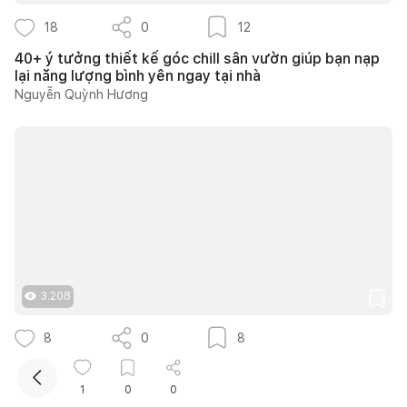
18
0
12
40+ ý tưởng thiết kế góc chill sân vườn giúp bạn nạp
lại năng lượng bình yên ngay tại nhà
Nguyễn Quỳnh Hương
Kết nối thiết kế, thi công
Mua sắm hoàn thiện nhà
3.208
8
0
8
Căn hộ 90m2 tại Opal Tower thiết kế Neo Classic
sang trọng cho gia đình trẻ
1
0
0
TRÒN DECOR