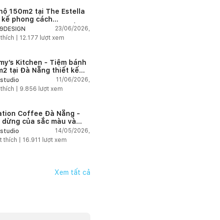
hộ 150m2 tại The Estella
t kế phong cách
house thanh lịch và ấm
23/06/2026,
9DESIGN
 thích |
12.177
lượt xem
my’s Kitchen - Tiệm bánh
2 tại Đà Nẵng thiết kế
g cách công nghiệp hiện
11/06/2026,
studio
ngập tràn ánh sáng tự
 thích |
9.856
lượt xem
n
ation Coffee Đà Nẵng -
 dừng của sắc màu và
hứng
14/05/2026,
studio
t thích |
16.911
lượt xem
Xem tất cả