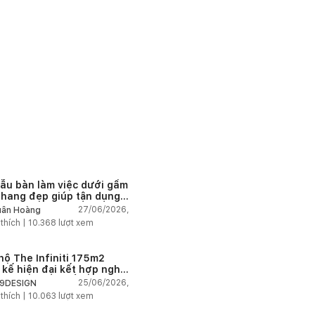
ẫu bàn làm việc dưới gầm
thang đẹp giúp tận dụng
 tích tưởng chừng bị bỏ
27/06/2026,
ân Hoàng
n
 thích |
10.368
lượt xem
hộ The Infiniti 175m2
t kế hiện đại kết hợp nghệ
t Modern Art đầy cảm xúc
25/06/2026,
9DESIGN
 thích |
10.063
lượt xem