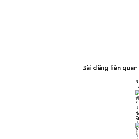
Bài đăng liên quan
N
"
1
l
3
p
b
t
4