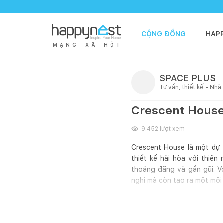
CỘNG ĐỒNG
HAP
M
Ạ
N
G
X
Ã
H
Ộ
I
SPACE PLUS
Tư vấn, thiết kế - Nhà
Crescent House 
9.452
lượt xem
Crescent House là một dự 
thiết kế hài hòa với thiên
thoáng đãng và gần gũi. V
nghi mà còn tạo ra một môi