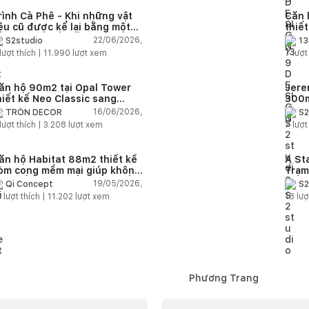
rình Cà Phê - Khi những vật
Căn 
iệu cũ được kể lại bằng một
thiế
gôn ngữ thiết kế mới
Farm
22/06/2026,
S2studio
13
áp
lượt thích |
11.990
lượt xem
7
lượt
ăn hộ 90m2 tại Opal Tower
Jere
hiết kế Neo Classic sang
300m
rọng cho gia đình trẻ
phon
16/06/2026,
TRÒN DECOR
S2
đại 
lượt thích |
3.208
lượt xem
7
lượt
nhiê
ăn hộ Habitat 88m2 thiết kế
A St
òm cong mềm mại giúp không
Trạm
ian sống hiện đại trở nên ấm
cảm 
19/05/2026,
Qi Concept
S2
p hơn
5
lượt thích |
11.202
lượt xem
18
lượ
Phương Trang