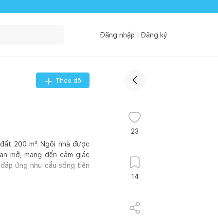
Đăng nhập
Đăng ký
Theo dõi
23
 đất 200 m². Ngôi nhà được
 gian mở, mang đến cảm giác
 đáp ứng nhu cầu sống tiện
14
Thông tin công trình:
ên ngôi nhà: Crescent House