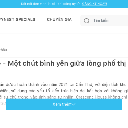
Kết nối đơn vị thiết kế - thi công uy tín.
ĐĂNG KÝ NGAY!
PYNEST SPECIALS
CHUYÊN GIA
 thầu
- Một chút bình yên giữa lòng phố thị
án được hoàn thành vào năm 2021 tại Cần Thơ, với diện tích khu
 nhiên, sử dụng các yếu tố kiến trúc hiện đại kết hợp với không
ới sự chú trọng vào ánh sáng tự nhiên, Crescent House không chỉ
 trường sống đầy cảm hứng cho gia đình.
Xem thêm
T