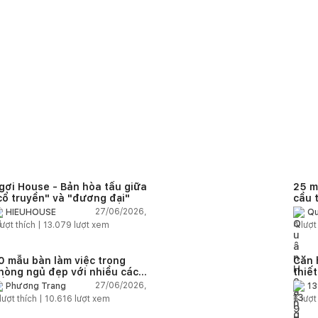
gơi House - Bản hòa tấu giữa
25 m
cổ truyền" và "đương đại"
cầu 
diện
27/06/2026,
HIEUHOUSE
Qu
quê
ượt thích |
13.079
lượt xem
4
lượt
0 mẫu bàn làm việc trong
Căn 
hòng ngủ đẹp với nhiều cách
thiế
ố trí thông minh cho mọi diện
thuậ
27/06/2026,
Phương Trang
13
ích
lượt thích |
10.616
lượt xem
6
lượt