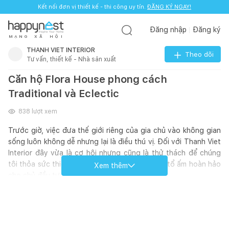
Kết nối đơn vị thiết kế - thi công uy tín.
ĐĂNG KÝ NGAY!
Đăng nhập
Đăng ký
M
Ạ
N
G
X
Ã
H
Ộ
I
THANH VIET INTERIOR
Theo dõi
Tư vấn, thiết kế - Nhà sản xuất
Căn hộ Flora House phong cách
Traditional và Eclectic
838
lượt xem
Trước giờ, việc đưa thế giới riêng của gia chủ vào không gian
sống luôn không dễ nhưng lại là điều thú vị. Đối với Thanh Viet
Interior đây vừa là cơ hội nhưng cũng là thử thách để chúng
tôi thỏa sức thiết kế, sáng tạo và đem lại một tổ ấm hoàn hảo
Xem thêm
cho chủ đầu tư.
Tại dự án Flora House, Thanh Viet Interior một lần nữa được
trải nghiệm cảm giác đó. Sự mix & match giữa hai phong cách
Traditional và Eclectic cùng một chút sự ngẫu hứng đến từ gia
chủ đã tạo nên một không gian sống đầy khác biệt nhưng vô