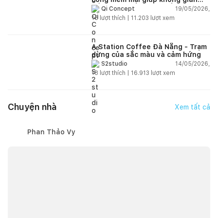
sống hiện đại trở nên ấm áp hơn
19/05/2026,
Qi Concept
15
lượt thích |
11.203
lượt xem
A Station Coffee Đà Nẵng - Trạm
dừng của sắc màu và cảm hứng
14/05/2026,
S2studio
18
lượt thích |
16.913
lượt xem
Chuyện nhà
Xem tất cả
Phan Thảo Vy