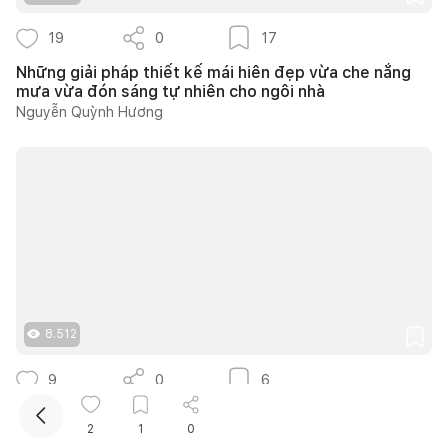
19
0
17
Những giải pháp thiết kế mái hiên đẹp vừa che nắng
mưa vừa đón sáng tự nhiên cho ngôi nhà
Nguyễn Quỳnh Hương
Kết nối thiết kế, thi công
Mua sắm hoàn thiện nhà
8.512
9
0
6
30 gợi ý thiết kế vườn rau mini tại nhà từ căn hộ đến
2
1
0
nhà phố cực dễ áp dụng