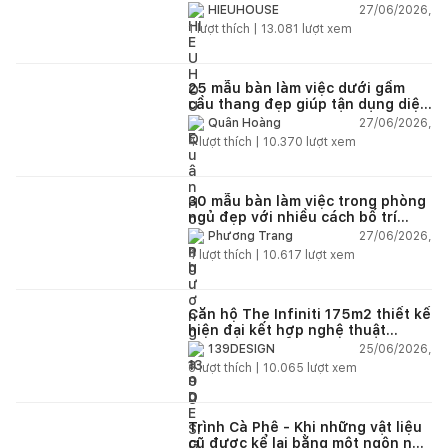
27/06/2026,
HIEUHOUSE
1
lượt thích |
13.081
lượt xem
25 mẫu bàn làm việc dưới gầm
cầu thang đẹp giúp tận dụng diện
tích tưởng chừng bị bỏ quên
27/06/2026,
Quân Hoàng
4
lượt thích |
10.370
lượt xem
30 mẫu bàn làm việc trong phòng
ngủ đẹp với nhiều cách bố trí
thông minh cho mọi diện tích
27/06/2026,
Phương Trang
4
lượt thích |
10.617
lượt xem
Căn hộ The Infiniti 175m2 thiết kế
hiện đại kết hợp nghệ thuật
Modern Art đầy cảm xúc
25/06/2026,
139DESIGN
6
lượt thích |
10.065
lượt xem
Trình Cà Phê - Khi những vật liệu
cũ được kể lại bằng một ngôn ngữ