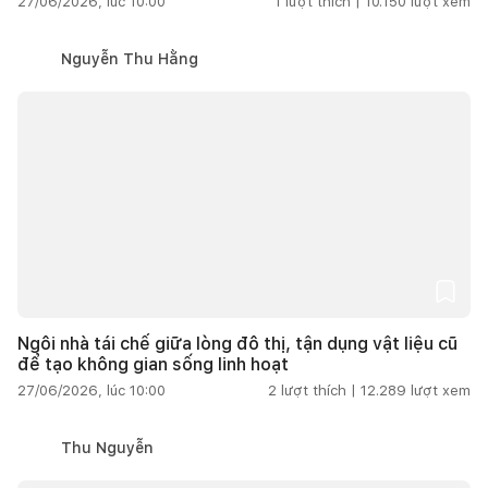
27/06/2026, lúc 10:00
1
lượt thích |
10.150
lượt xem
Nguyễn Thu Hằng
Ngôi nhà tái chế giữa lòng đô thị, tận dụng vật liệu cũ
để tạo không gian sống linh hoạt
27/06/2026, lúc 10:00
2
lượt thích |
12.289
lượt xem
Thu Nguyễn