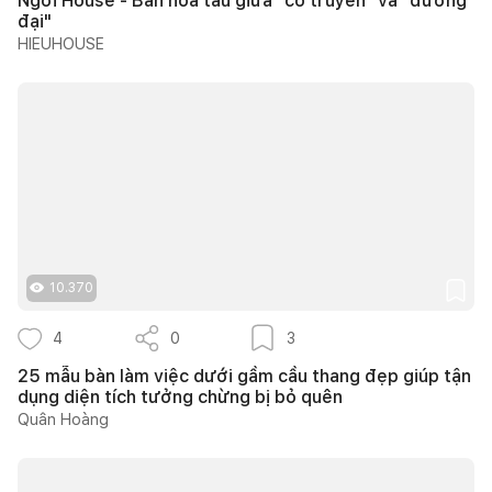
Ngơi House - Bản hòa tấu giữa "cổ truyền" và "đương
đại"
HIEUHOUSE
10.370
4
0
3
25 mẫu bàn làm việc dưới gầm cầu thang đẹp giúp tận
dụng diện tích tưởng chừng bị bỏ quên
Quân Hoàng