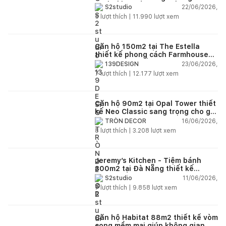
thiết kế mới
22/06/2026,
S2studio
5
lượt thích |
11.990
lượt xem
Căn hộ 150m2 tại The Estella
thiết kế phong cách Farmhouse
thanh lịch và ấm áp
23/06/2026,
139DESIGN
7
lượt thích |
12.177
lượt xem
Căn hộ 90m2 tại Opal Tower thiết
kế Neo Classic sang trọng cho gia
đình trẻ
16/06/2026,
TRÒN DECOR
8
lượt thích |
3.208
lượt xem
Jeremy’s Kitchen - Tiệm bánh
300m2 tại Đà Nẵng thiết kế
phong cách công nghiệp hiện đại
11/06/2026,
S2studio
ngập tràn ánh sáng tự nhiên
7
lượt thích |
9.858
lượt xem
Căn hộ Habitat 88m2 thiết kế vòm
cong mềm mại giúp không gian