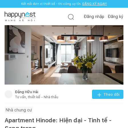
Kết nối đơn vị thiết kế - thi công uy tín.
ĐĂNG KÝ NGAY!
Đăng nhập
Đăng ký
M
Ạ
N
G
X
Ã
H
Ộ
I
Đặng Hữu Hải
Theo dõi
Tư vấn, thiết kế - Nhà thầu
Nhà chung cư
Apartment Hinode: Hiện đại - Tinh tế -