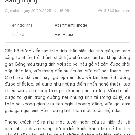
Sang trọng
Cập nhật ngày
20/10/2025, lúc 16:08
5.863
lượt xem
Tên ngôi nhà
Apartment Hinode
Thiết kế
Việt House
Căn hộ được kiến tạo trên tinh thần hiện đại tinh giản, nơi ánh
sáng tự nhiên trở thành chất liệu chủ đạo, lan tỏa khắp không
gian. Bảng màu trung tính với sắc be, nâu gỗ và xám được phối
hợp khéo léo, vừa mang đến sự ấm áp, vừa giữ nét thanh lịch.
Chất liệu đá vân mây, gỗ ốp nan dọc và kim loại ánh đồng
được chắt lọc, sử dụng như những điểm nhấn nghệ thuật, tạo
chiều sâu và sự sang trọng mà không phô trương. Mỗi chi tiết
được tối giản trong đường nét nhưng tinh tế trong xử lý, để
toàn bộ không gian vừa tiện nghi, thoáng đãng, vừa gợi cảm
giác gần gũi, bình yên – đúng tinh thần một tổ ấm hiện đại.
Phòng khách mở ra như một tuyên ngôn của sự hiện đại và
bản lĩnh – nơi ánh sáng được điều khiển khéo léo để tôn lên