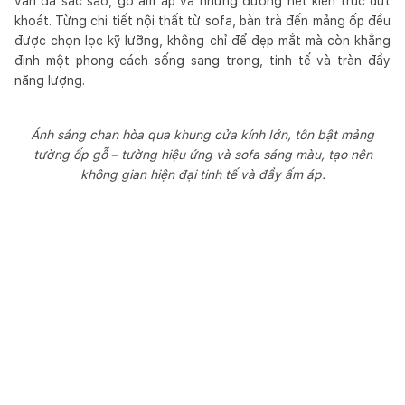
vân đá sắc sảo, gỗ ấm áp và những đường nét kiến trúc dứt
khoát. Từng chi tiết nội thất từ sofa, bàn trà đến mảng ốp đều
được chọn lọc kỹ lưỡng, không chỉ để đẹp mắt mà còn khẳng
định một phong cách sống sang trọng, tinh tế và tràn đầy
năng lượng.
Ánh sáng chan hòa qua khung cửa kính lớn, tôn bật mảng
tường ốp gỗ – tường hiệu ứng và sofa sáng màu, tạo nên
không gian hiện đại tinh tế và đầy ấm áp.