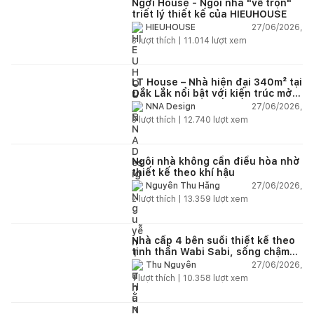
Ngơi House - Ngôi nhà "vẽ trọn"
triết lý thiết kế của HIEUHOUSE
27/06/2026,
HIEUHOUSE
3
lượt thích |
11.014
lượt xem
LT House – Nhà hiện đại 340m² tại
Đắk Lắk nổi bật với kiến trúc mở
và hệ sân vườn kết nối thiên
27/06/2026,
NNA Design
nhiên
3
lượt thích |
12.740
lượt xem
Ngôi nhà không cần điều hòa nhờ
thiết kế theo khí hậu
27/06/2026,
Nguyễn Thu Hằng
2
lượt thích |
13.359
lượt xem
Nhà cấp 4 bên suối thiết kế theo
tinh thần Wabi Sabi, sống chậm
giữa thiên nhiên
27/06/2026,
Thu Nguyễn
1
lượt thích |
10.358
lượt xem