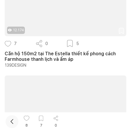
12.174
7
0
5
Căn hộ 150m2 tại The Estella thiết kế phong cách
Farmhouse thanh lịch và ấm áp
Kết nối thiết kế, thi công
139DESIGN
Mua sắm hoàn thiện nhà
8
7
0
11.987