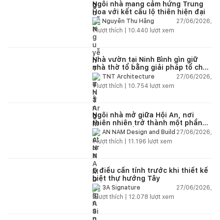
Ngôi nhà mang cảm hứng Trung
Hoa với kết cấu lộ thiên hiện đại
27/06/2026,
Nguyễn Thu Hằng
1
lượt thích |
10.440
lượt xem
Nhà vườn tại Ninh Bình gìn giữ
nhà thờ tổ bằng giải pháp tổ chức
lại không gian
27/06/2026,
TNT Architecture
1
lượt thích |
10.754
lượt xem
Ngôi nhà mở giữa Hội An, nơi
thiên nhiên trở thành một phần
của cuộc sống
27/06/2026,
AN NAM Design and Build
1
lượt thích |
11.196
lượt xem
5 điều cần tính trước khi thiết kế
biệt thự hướng Tây
27/06/2026,
3A Signature
2
lượt thích |
12.078
lượt xem