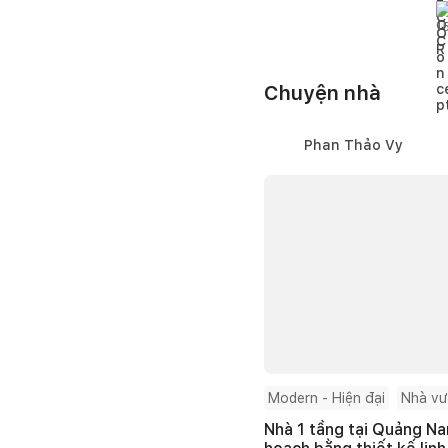
g
á
1
Chuyện nhà
Phan Thảo Vy
Modern - Hiện đại
Nhà v
Nhà 1 tầng tại Quảng Na