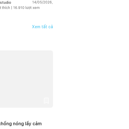
hứng
14/05/2026,
studio
t thích |
16.910
lượt xem
Xem tất cả
 chống nóng lấy cảm