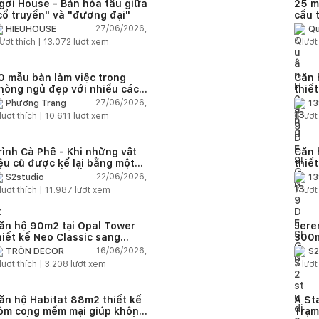
gơi House - Bản hòa tấu giữa
25 m
cổ truyền" và "đương đại"
cầu 
diện
27/06/2026,
HIEUHOUSE
Qu
quê
ượt thích |
13.072
lượt xem
4
lượt
0 mẫu bàn làm việc trong
Căn 
hòng ngủ đẹp với nhiều cách
thiế
ố trí thông minh cho mọi diện
thuậ
27/06/2026,
Phương Trang
13
ích
lượt thích |
10.611
lượt xem
6
lượt
rình Cà Phê - Khi những vật
Căn 
iệu cũ được kể lại bằng một
thiế
gôn ngữ thiết kế mới
Farm
22/06/2026,
S2studio
13
áp
lượt thích |
11.987
lượt xem
7
lượt
ăn hộ 90m2 tại Opal Tower
Jere
hiết kế Neo Classic sang
300m
rọng cho gia đình trẻ
phon
16/06/2026,
TRÒN DECOR
S2
đại 
lượt thích |
3.208
lượt xem
7
lượt
nhiê
ăn hộ Habitat 88m2 thiết kế
A St
òm cong mềm mại giúp không
Trạm