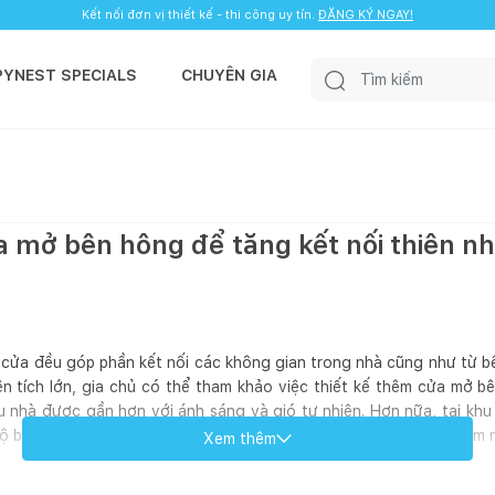
Kết nối đơn vị thiết kế - thi công uy tín.
ĐĂNG KÝ NGAY!
PYNEST SPECIALS
CHUYÊN GIA
a mở bên hông để tăng kết nối thiên nh
ế cửa đều góp phần kết nối các không gian trong nhà cũng như từ b
ện tích lớn, gia chủ có thể tham khảo việc thiết kế thêm cửa mở bê
 nhà được gần hơn với ánh sáng và gió tự nhiên. Hơn nữa, tại khu
ộ bàn ghế, thiết kế tường thác nước,...ngay trước cửa để tạo điểm 
Xem thêm