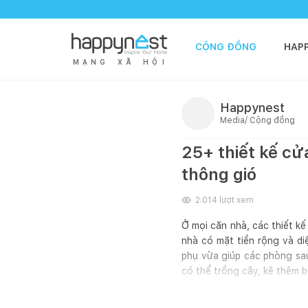
CỘNG ĐỒNG
HAP
M
Ạ
N
G
X
Ã
H
Ộ
I
Happynest
Media/ Cộng đồng
25+ thiết kế cử
thông gió
2.014
lượt xem
Ở mọi căn nhà, các thiết k
nhà có mặt tiền rộng và di
phụ vừa giúp các phòng sau
có thể trồng cây, kê thêm b