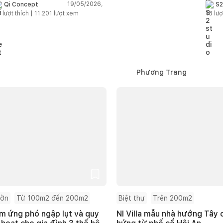
ian sống hiện đại trở nên ấm
cảm 
19/05/2026,
Qi Concept
S2
p hơn
5
lượt thích |
11.201
lượt xem
18
lượ
Phương Trang
ườn
Từ 100m2 đến 200m2
Biệt thự
Trên 200m2
m ứng phó ngập lụt và quy
NI Villa mẫu nhà hướng Tây