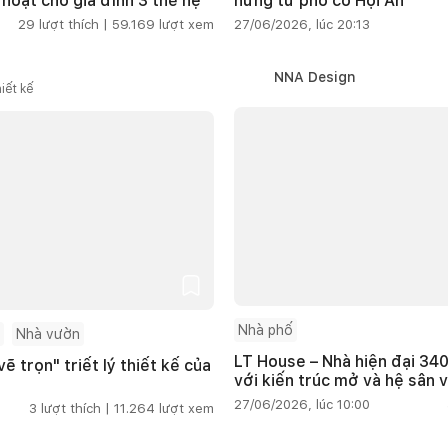
 hoạt cho gia đình 3 thế hệ
hứng từ phố cổ Hội An
29
lượt thích |
59.169
lượt xem
27/06/2026, lúc 20:13
NNA Design
iết kế
Nhà phố
Nhà vườn
LT House – Nhà hiện đại 340
ẽ trọn" triết lý thiết kế của
với kiến trúc mở và hệ sân 
27/06/2026, lúc 10:00
3
lượt thích |
11.264
lượt xem