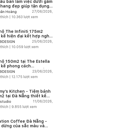
ẫu bàn làm việc dưới gầm
thang đẹp giúp tận dụng
 tích tưởng chừng bị bỏ
27/06/2026,
ân Hoàng
n
 thích |
10.363
lượt xem
hộ The Infiniti 175m2
t kế hiện đại kết hợp nghệ
t Modern Art đầy cảm xúc
25/06/2026,
9DESIGN
 thích |
10.059
lượt xem
hộ 150m2 tại The Estella
t kế phong cách
house thanh lịch và ấm
23/06/2026,
9DESIGN
 thích |
12.175
lượt xem
my’s Kitchen - Tiệm bánh
2 tại Đà Nẵng thiết kế
g cách công nghiệp hiện
11/06/2026,
studio
ngập tràn ánh sáng tự
 thích |
9.855
lượt xem
n
ation Coffee Đà Nẵng -
 dừng của sắc màu và