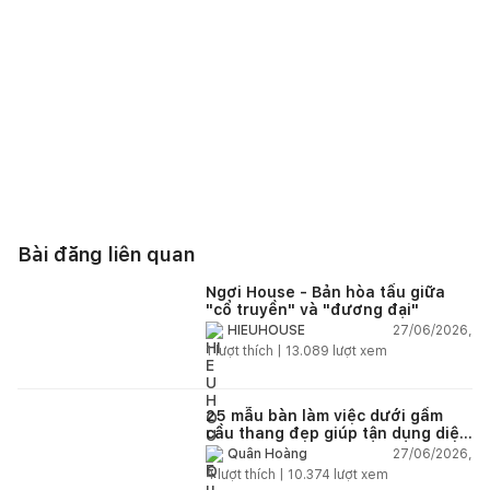
Bài đăng liên quan
Ngơi House - Bản hòa tấu giữa
"cổ truyền" và "đương đại"
27/06/2026,
HIEUHOUSE
1
lượt thích |
13.089
lượt xem
25 mẫu bàn làm việc dưới gầm
cầu thang đẹp giúp tận dụng diện
tích tưởng chừng bị bỏ quên
27/06/2026,
Quân Hoàng
4
lượt thích |
10.374
lượt xem