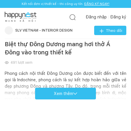
Kết nối đơn vị thiết kế - thi công uy tín.
ĐĂNG KÝ NGAY!
Đăng nhập
Đăng ký
M
Ạ
N
G
X
Ã
H
Ộ
I
SLV VIETNAM - INTERIOR DESIGN
Theo dõi
Biệt thự Đông Dương mang hơi thở Á
Đông vào trong thiết kế
491
lượt xem
Phong cách nội thất Đông Dương còn được biết đến với tên
gọi là Indochine, phong cách là sự kết hợp hoàn hảo giữa vẻ
đẹp phương Đông và phương Tây. Do đó, trong mỗi thiết kế
mang phong cách Đông Dương đều có vẻ đẹp bình dị, mộc
Xem thêm
mạc pha chút lãng mạn và nghệ thuật. Phong cách Indochine
được ứng dụng vào nhiều công trình nội thất khác nhau. Tuy
nhiên, để thể hiện được hết vẻ đẹp tinh tế thì phong cách này
thường được lựa chọn cho thiết kế nội thất villa hay biệt thự.
Hãy cùng tham khảo dự án villa được thiết kế theo phong cách