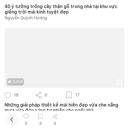
40 ý tưởng trồng cây thân gỗ trong nhà tại khu vực
giếng trời mái kính tuyệt đẹp
Nguyễn Quỳnh Hương
Kết nối thiết kế, thi công
Mua sắm hoàn thiện nhà
9.804
19
0
17
Những giải pháp thiết kế mái hiên đẹp vừa che nắng
mưa vừa đón sáng tự nhiên cho ngôi nhà
Nguyễn Quỳnh Hương
0
0
0