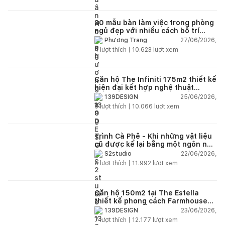
30 mẫu bàn làm việc trong phòng
ngủ đẹp với nhiều cách bố trí
thông minh cho mọi diện tích
27/06/2026,
Phương Trang
4
lượt thích |
10.623
lượt xem
Căn hộ The Infiniti 175m2 thiết kế
hiện đại kết hợp nghệ thuật
Modern Art đầy cảm xúc
25/06/2026,
139DESIGN
6
lượt thích |
10.066
lượt xem
Trình Cà Phê - Khi những vật liệu
cũ được kể lại bằng một ngôn ngữ
thiết kế mới
22/06/2026,
S2studio
5
lượt thích |
11.992
lượt xem
Căn hộ 150m2 tại The Estella
thiết kế phong cách Farmhouse
thanh lịch và ấm áp
23/06/2026,
139DESIGN
7
lượt thích |
12.177
lượt xem