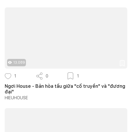
13.089
1
0
1
Ngơi House - Bản hòa tấu giữa "cổ truyền" và "đương
đại"
HIEUHOUSE