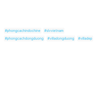
#
phongcachindochine
#
slvvietnam
#
phongcachdongduong
#
villadongduong
#
villadep