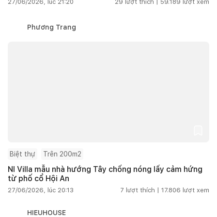
27/06/2026, lúc 21:20
29
lượt thích |
59.189
lượt xem
Phương Trang
Biệt thự
Trên 200m2
NI Villa mẫu nhà hướng Tây chống nóng lấy cảm hứng
từ phố cổ Hội An
27/06/2026, lúc 20:13
7
lượt thích |
17.806
lượt xem
HIEUHOUSE