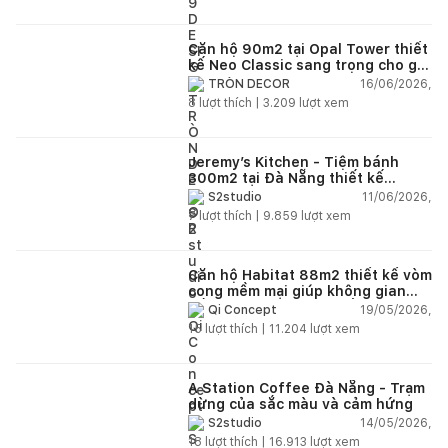
Căn hộ 90m2 tại Opal Tower thiết
kế Neo Classic sang trọng cho gia
đình trẻ
16/06/2026,
TRÒN DECOR
8
lượt thích |
3.209
lượt xem
Jeremy’s Kitchen - Tiệm bánh
300m2 tại Đà Nẵng thiết kế
phong cách công nghiệp hiện đại
11/06/2026,
S2studio
ngập tràn ánh sáng tự nhiên
7
lượt thích |
9.859
lượt xem
Căn hộ Habitat 88m2 thiết kế vòm
cong mềm mại giúp không gian
sống hiện đại trở nên ấm áp hơn
19/05/2026,
Qi Concept
15
lượt thích |
11.204
lượt xem
A Station Coffee Đà Nẵng - Trạm
dừng của sắc màu và cảm hứng
14/05/2026,
S2studio
18
lượt thích |
16.913
lượt xem