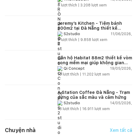
8
lượt thích |
3.208
lượt xem
Jeremy’s Kitchen - Tiệm bánh
300m2 tại Đà Nẵng thiết kế
phong cách công nghiệp hiện đại
11/06/2026,
S2studio
ngập tràn ánh sáng tự nhiên
7
lượt thích |
9.858
lượt xem
Căn hộ Habitat 88m2 thiết kế vòm
cong mềm mại giúp không gian
sống hiện đại trở nên ấm áp hơn
19/05/2026,
Qi Concept
15
lượt thích |
11.202
lượt xem
A Station Coffee Đà Nẵng - Trạm
dừng của sắc màu và cảm hứng
14/05/2026,
S2studio
18
lượt thích |
16.911
lượt xem
Chuyện nhà
Xem tất cả