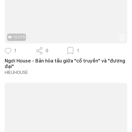
13.079
1
0
1
Ngơi House - Bản hòa tấu giữa "cổ truyền" và "đương
đại"
HIEUHOUSE