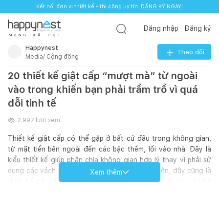
Kết nối đơn vị thiết kế - thi công uy tín.
ĐĂNG KÝ NGAY!
Đăng nhập
Đăng ký
M
Ạ
N
G
X
Ã
H
Ộ
I
Happynest
Theo dõi
Media/ Cộng đồng
20 thiết kế giật cấp “mượt mà” từ ngoài
vào trong khiến bạn phải trầm trồ vì quá
đỗi tinh tế
2.997
lượt xem
Thiết kế giật cấp có thể gặp ở bất cứ đâu trong không gian,
từ mặt tiền bên ngoài đến các bậc thềm, lối vào nhà. Đây là
kiểu thiết kế giúp phân chia không gian hợp lý thay vì phải sử
dụng các vách ngăn tường cứng nhắc. Tuy nhiên, đây cũng là
Xem thêm
thiết kế cần phải được cân nhắc đối với gia đình có trẻ nhỏ
hoặc người lớn tuổi.
Hãy cùng Happynest khám phá 20 thiết kế giật cấp trong