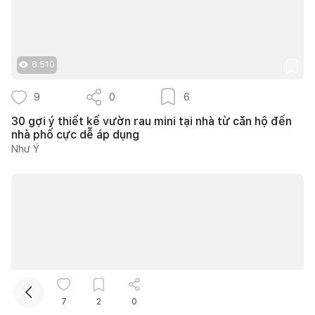
8.510
9
0
6
30 gợi ý thiết kế vườn rau mini tại nhà từ căn hộ đến
nhà phố cực dễ áp dụng
Kết nối thiết kế, thi công
Như Ý
Mua sắm hoàn thiện nhà
7
2
0
31.191