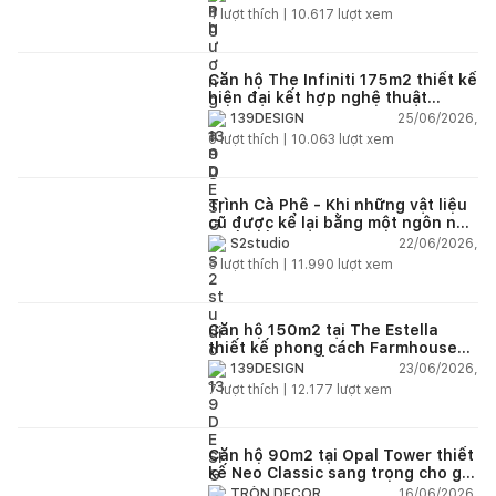
4
lượt thích |
10.617
lượt xem
Căn hộ The Infiniti 175m2 thiết kế
hiện đại kết hợp nghệ thuật
Modern Art đầy cảm xúc
25/06/2026,
139DESIGN
6
lượt thích |
10.063
lượt xem
Trình Cà Phê - Khi những vật liệu
cũ được kể lại bằng một ngôn ngữ
thiết kế mới
22/06/2026,
S2studio
5
lượt thích |
11.990
lượt xem
Căn hộ 150m2 tại The Estella
thiết kế phong cách Farmhouse
thanh lịch và ấm áp
23/06/2026,
139DESIGN
7
lượt thích |
12.177
lượt xem
Căn hộ 90m2 tại Opal Tower thiết
kế Neo Classic sang trọng cho gia
đình trẻ
16/06/2026,
TRÒN DECOR