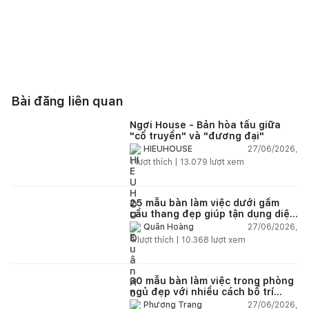
Bài đăng liên quan
Ngơi House - Bản hòa tấu giữa
"cổ truyền" và "đương đại"
27/06/2026,
HIEUHOUSE
1
lượt thích |
13.079
lượt xem
25 mẫu bàn làm việc dưới gầm
cầu thang đẹp giúp tận dụng diện
tích tưởng chừng bị bỏ quên
27/06/2026,
Quân Hoàng
4
lượt thích |
10.368
lượt xem
30 mẫu bàn làm việc trong phòng
ngủ đẹp với nhiều cách bố trí
thông minh cho mọi diện tích
27/06/2026,
Phương Trang