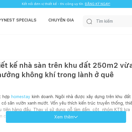
Kết nối đơn vị thiết kế - thi công uy tín.
ĐĂNG KÝ NGAY!
PYNEST SPECIALS
CHUYÊN GIA
iết kế nhà sàn trên khu đất 250m2 vừ
hưởng không khí trong lành ở quê
ết hợp
homestay
kinh doanh. Ngôi nhà được xây dựng trên khu đấ
a có sân vườn xanh mướt. Vốn yêu thích kiến trúc truyền thống, th
u tiên hàng đầu. Thay vì sử dụng gỗ làm dầm, cột, nhóm KTS lựa 
m chi phí cho gia chủ.
Xem thêm
hu vực sinh hoạt chung, đón khách đến chơi nhà. Phía trên là phòng