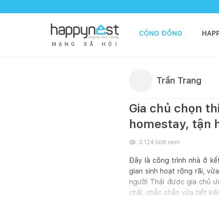
CỘNG ĐỒNG
HAP
M
Ạ
N
G
X
Ã
H
Ộ
I
Trần Trang
Gia chủ chọn th
homestay, tận 
3.124
lượt xem
Đây là công trình nhà ở k
gian sinh hoạt rộng rãi, vừ
người Thái được gia chủ ư
chãi, chắc chắn vừa tiết kiệ
Tầng trệt của ngôi nhà là k