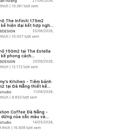
27/06/2026,
ân Hoàng
n
 thích |
10.361
lượt xem
hộ The Infiniti 175m2
t kế hiện đại kết hợp nghệ
t Modern Art đầy cảm xúc
25/06/2026,
9DESIGN
 thích |
10.057
lượt xem
hộ 150m2 tại The Estella
t kế phong cách
house thanh lịch và ấm
23/06/2026,
9DESIGN
 thích |
12.172
lượt xem
my’s Kitchen - Tiệm bánh
2 tại Đà Nẵng thiết kế
g cách công nghiệp hiện
11/06/2026,
studio
ngập tràn ánh sáng tự
 thích |
9.853
lượt xem
n
ation Coffee Đà Nẵng -
 dừng của sắc màu và
hứng
14/05/2026,
studio
t thích |
16.908
lượt xem