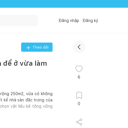
Đăng nhập
Đăng ký
Theo dõi
a để ở vừa làm
6
t rộng 250m2, vừa có không
iết kế nhà sàn đặc trưng của
0
chọn vật liệu bê tông vững
 ngủ của các thành viên. Hai