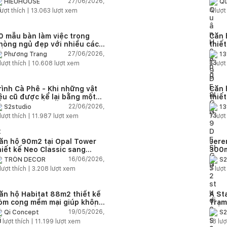
27/06/2026,
HIEUHOUSE
Qu
quê
ượt thích |
13.063
lượt xem
4
lượt
0 mẫu bàn làm việc trong
Căn 
hòng ngủ đẹp với nhiều cách
thiế
ố trí thông minh cho mọi diện
thuậ
27/06/2026,
Phương Trang
13
ích
lượt thích |
10.608
lượt xem
6
lượt
rình Cà Phê - Khi những vật
Căn 
iệu cũ được kể lại bằng một
thiế
gôn ngữ thiết kế mới
Farm
22/06/2026,
S2studio
13
áp
lượt thích |
11.987
lượt xem
7
lượt
ăn hộ 90m2 tại Opal Tower
Jere
hiết kế Neo Classic sang
300m
rọng cho gia đình trẻ
phon
16/06/2026,
TRÒN DECOR
S2
đại 
lượt thích |
3.208
lượt xem
7
lượt
nhiê
ăn hộ Habitat 88m2 thiết kế
A St
òm cong mềm mại giúp không
Trạm
ian sống hiện đại trở nên ấm
cảm 
19/05/2026,
Qi Concept
S2
p hơn
5
lượt thích |
11.199
lượt xem
18
lượ