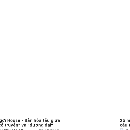
gơi House - Bản hòa tấu giữa
25 m
cổ truyền" và "đương đại"
cầu 
diện