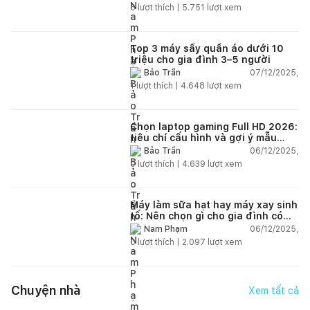
6
lượt thích |
5.751
lượt xem
Top 3 máy sấy quần áo dưới 10
triệu cho gia đình 3–5 người
07/12/2025,
Bảo Trần
1
lượt thích |
4.648
lượt xem
Chọn laptop gaming Full HD 2026:
tiêu chí cấu hình và gợi ý mẫu
đáng mua
06/12/2025,
Bảo Trần
0
lượt thích |
4.639
lượt xem
Máy làm sữa hạt hay máy xay sinh
tố: Nên chọn gì cho gia đình có
trẻ nhỏ (2–4 người)?
06/12/2025,
Nam Phạm
0
lượt thích |
2.097
lượt xem
Chuyện nhà
Xem tất cả