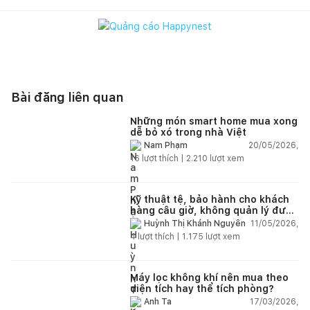
Bài đăng liên quan
Những món smart home mua xong
dễ bỏ xó trong nhà Việt
20/05/2026,
Nam Phạm
16
lượt thích |
2.210
lượt xem
Kỹ thuật tệ, bảo hành cho khách
hàng câu giờ, không quản lý được
nhân viên xây dựng của mình,
11/05/2026,
Huỳnh Thị Khánh Nguyên
điện nhẹ, điện nước, tường quá
4
lượt thích |
1.175
lượt xem
kém. Luôn đổ lỗi cho nhân viên.
Bảo hành quá tệ, tôi phải đợi rất
lâu mới dc bảo hành, liên hệ để
được bảo hành thì bơ khách
Máy lọc không khí nên mua theo
diện tích hay thể tích phòng?
17/03/2026,
Anh Ta