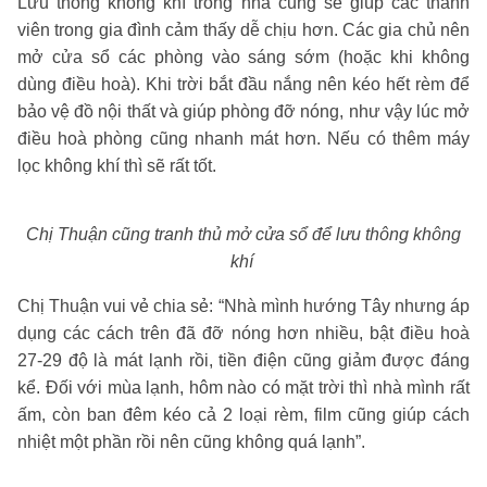
Lưu thông không khí trong nhà cũng sẽ giúp các thành
viên trong gia đình cảm thấy dễ chịu hơn. Các gia chủ nên
mở cửa sổ các phòng vào sáng sớm (hoặc khi không
dùng điều hoà). Khi trời bắt đầu nắng nên kéo hết rèm để
bảo vệ đồ nội thất và giúp phòng đỡ nóng, như vậy lúc mở
điều hoà phòng cũng nhanh mát hơn. Nếu có thêm máy
lọc không khí thì sẽ rất tốt.
Chị Thuận cũng tranh thủ mở cửa sổ để lưu thông không
khí
Chị Thuận vui vẻ chia sẻ: “Nhà mình hướng Tây nhưng áp
dụng các cách trên đã đỡ nóng hơn nhiều, bật điều hoà
27-29 độ là mát lạnh rồi, tiền điện cũng giảm được đáng
kể. Đối với mùa lạnh, hôm nào có mặt trời thì nhà mình rất
ấm, còn ban đêm kéo cả 2 loại rèm, film cũng giúp cách
nhiệt một phần rồi nên cũng không quá lạnh”.