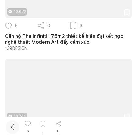
10.072
6
0
3
Căn hộ The Infiniti 175m2 thiết kế hiện đại kết hợp
nghệ thuật Modern Art đầy cảm xúc
139DESIGN
Kết nối thiết kế, thi công
10.744
12
0
9
6
1
0