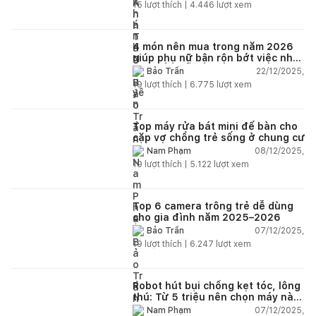
15
lượt thích |
4.446
lượt xem
4 món nên mua trong năm 2026
giúp phụ nữ bận rộn bớt việc nhà,
nhẹ đầu mỗi ngày
22/12/2025,
Bảo Trần
19
lượt thích |
6.775
lượt xem
Top máy rửa bát mini để bàn cho
cặp vợ chồng trẻ sống ở chung cư
08/12/2025,
Nam Phạm
19
lượt thích |
5.122
lượt xem
Top 6 camera trông trẻ dễ dùng
cho gia đình năm 2025–2026
07/12/2025,
Bảo Trần
19
lượt thích |
6.247
lượt xem
Robot hút bụi chống kẹt tóc, lông
thú: Từ 5 triệu nên chọn máy nào
năm 2025–2026?
07/12/2025,
Nam Phạm