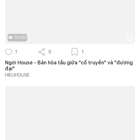
13.093
1
0
1
Ngơi House - Bản hòa tấu giữa "cổ truyền" và "đương
đại"
HIEUHOUSE