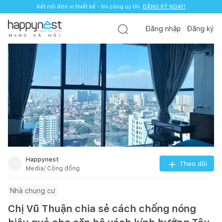
Kết nối đơn vị thiết kế - thi công uy tín.
ĐĂNG KÝ NGAY!
Đăng nhập
Đăng ký
M
Ạ
N
G
X
Ã
H
Ộ
I
Happynest
Theo dõi
Media/ Cộng đồng
Nhà chung cư
Chị Vũ Thuận chia sẻ cách chống nóng