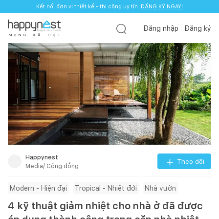
Kết nối đơn vị thiết kế - thi công uy tín.
ĐĂNG KÝ NGAY!
Đăng nhập
Đăng ký
M
Ạ
N
G
X
Ã
H
Ộ
I
Happynest
Theo dõi
Media/ Cộng đồng
Modern - Hiện đại
Tropical - Nhiệt đới
Nhà vườn
4 kỹ thuật giảm nhiệt cho nhà ở đã được