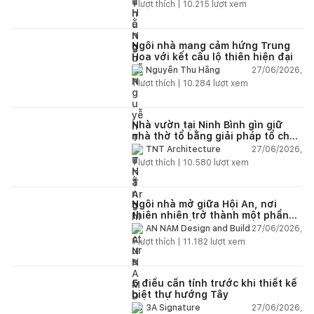
1
lượt thích |
10.215
lượt xem
Ngôi nhà mang cảm hứng Trung
Hoa với kết cấu lộ thiên hiện đại
27/06/2026,
Nguyễn Thu Hằng
1
lượt thích |
10.284
lượt xem
Nhà vườn tại Ninh Bình gìn giữ
nhà thờ tổ bằng giải pháp tổ chức
lại không gian
27/06/2026,
TNT Architecture
1
lượt thích |
10.580
lượt xem
Ngôi nhà mở giữa Hội An, nơi
thiên nhiên trở thành một phần
của cuộc sống
27/06/2026,
AN NAM Design and Build
1
lượt thích |
11.182
lượt xem
5 điều cần tính trước khi thiết kế
biệt thự hướng Tây
27/06/2026,
3A Signature