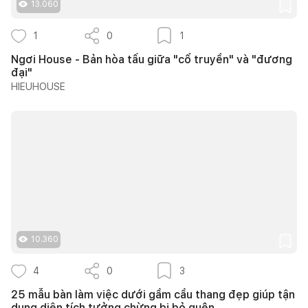
13.060
1
0
1
Ngơi House - Bản hòa tấu giữa "cổ truyền" và "đương
đại"
HIEUHOUSE
10.360
4
0
3
25 mẫu bàn làm việc dưới gầm cầu thang đẹp giúp tận
dụng diện tích tưởng chừng bị bỏ quên