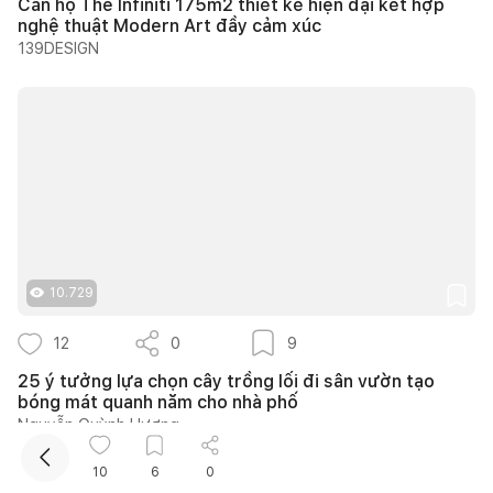
Căn hộ The Infiniti 175m2 thiết kế hiện đại kết hợp
nghệ thuật Modern Art đầy cảm xúc
139DESIGN
Kết nối thiết kế, thi công
10.729
12
0
9
25 ý tưởng lựa chọn cây trồng lối đi sân vườn tạo
bóng mát quanh năm cho nhà phố
Nguyễn Quỳnh Hương
10
6
0