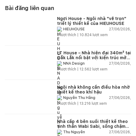
Bài đăng liên quan
Ngơi House - Ngôi nhà "vẽ trọn"
triết lý thiết kế của HIEUHOUSE
27/06/2026,
HIEUHOUSE
3
lượt thích |
10.824
lượt xem
LT House – Nhà hiện đại 340m² tại
Đắk Lắk nổi bật với kiến trúc mở
và hệ sân vườn kết nối thiên
27/06/2026,
NNA Design
nhiên
3
lượt thích |
12.562
lượt xem
Ngôi nhà không cần điều hòa nhờ
thiết kế theo khí hậu
27/06/2026,
Nguyễn Thu Hằng
2
lượt thích |
13.216
lượt xem
Nhà cấp 4 bên suối thiết kế theo
tinh thần Wabi Sabi, sống chậm
giữa thiên nhiên
27/06/2026,
Thu Nguyễn