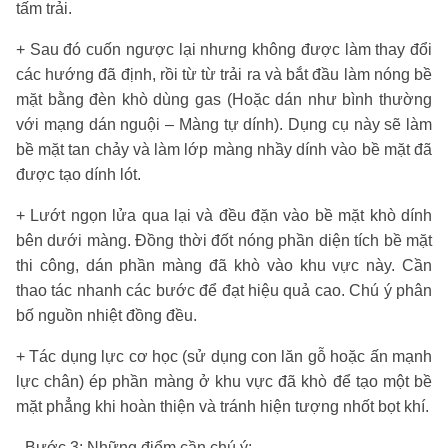
tấm trải.
+ Sau đó cuốn ngược lại nhưng không được làm thay đổi
các hướng đã định, rồi từ từ trải ra và bắt đầu làm nóng bề
mặt bằng đèn khò dùng gas (Hoặc dán như bình thường
với mạng dán nguội – Màng tự dính). Dụng cụ này sẽ làm
bề mặt tan chảy và làm lớp màng nhầy dính vào bề mặt đã
được tạo dính lót.
+ Lướt ngọn lửa qua lại và đều đặn vào bề mặt khò dính
bên dưới màng. Đồng thời đốt nóng phần diện tích bề mặt
thi công, dán phần màng đã khò vào khu vực này. Cần
thao tác nhanh các bước để đạt hiệu quả cao. Chú ý phân
bố nguồn nhiệt đồng đều.
+ Tác dụng lực cơ học (sử dụng con lăn gỗ hoặc ấn mạnh
lực chân) ép phần màng ở khu vực đã khò để tạo một bề
mặt phẳng khi hoàn thiện và tránh hiện tượng nhốt bọt khí.
- Bước 3: Những điểm cần chú ý: