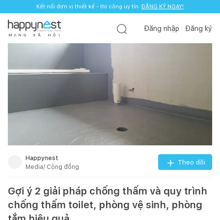
Kết nối đơn vị thiết kế - thi công uy tín.
ĐĂNG KÝ NGAY!
Đăng nhập
Đăng ký
M
Ạ
N
G
X
Ã
H
Ộ
I
Happynest
Theo dõi
Media/ Cộng đồng
Gợi ý 2 giải pháp chống thấm và quy trình
chống thấm toilet, phòng vệ sinh, phòng
tắm hiệu quả