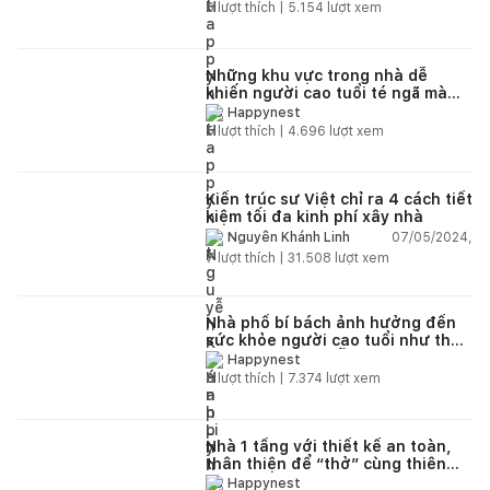
6
lượt thích |
5.154
lượt xem
Những khu vực trong nhà dễ
khiến người cao tuổi té ngã mà
các gia đình không ngờ tới
Happynest
5
lượt thích |
4.696
lượt xem
Kiến trúc sư Việt chỉ ra 4 cách tiết
kiệm tối đa kinh phí xây nhà
07/05/2024,
Nguyễn Khánh Linh
7
lượt thích |
31.508
lượt xem
Nhà phố bí bách ảnh hưởng đến
sức khỏe người cao tuổi như thế
nào? Giải pháp dễ áp dụng và
Happynest
hiệu quả là gì?
6
lượt thích |
7.374
lượt xem
Nhà 1 tầng với thiết kế an toàn,
thân thiện để “thở” cùng thiên
nhiên cả ngày
Happynest