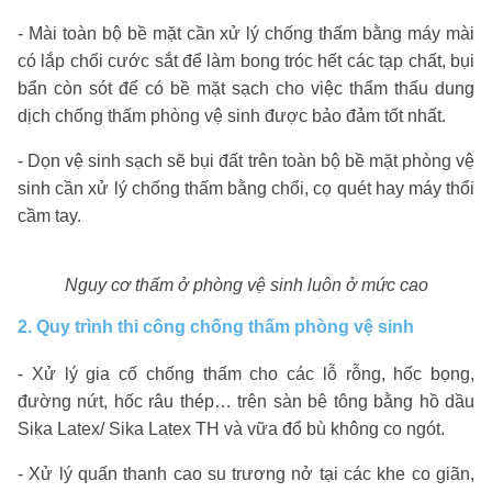
- Mài toàn bộ bề mặt cần xử lý chống thấm bằng máy mài
có lắp chổi cước sắt để làm bong tróc hết các tạp chất, bụi
bẩn còn sót để có bề mặt sạch cho việc thẩm thấu dung
dịch chống thấm phòng vệ sinh được bảo đảm tốt nhất.
- Dọn vệ sinh sạch sẽ bụi đất trên toàn bộ bề mặt phòng vệ
sinh cần xử lý chống thấm bằng chổi, cọ quét hay máy thổi
cầm tay.
Nguy cơ thấm ở phòng vệ sinh luôn ở mức cao
2. Quy trình thi công chống thấm phòng vệ sinh
- Xử lý gia cố chống thấm cho các lỗ rỗng, hốc bọng,
đường nứt, hốc râu thép… trên sàn bê tông bằng hồ dầu
Sika Latex/ Sika Latex TH và vữa đổ bù không co ngót.
- Xử lý quấn thanh cao su trương nở tại các khe co giãn,