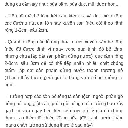
dụng cụ cầm tay như: búa băm, búa đục, mũi đục nhọn…
- Trên bề mặt bê tông kết cấu, kiểm tra và đục mở miệng
các đường nứt dài lớn hay xuyên sàn (nếu có) theo rãnh
rộng 1-2cm, sâu 2cm.
- Quanh miệng các lỗ ống thoát nước xuyên sàn bê tông
(nếu đã được định vị ngay trong quá trình đổ bê tông,
nhưng chưa lắp đặt sản phẩm dừng nước), đục rãnh rộng
2-3cm, sâu 3cm để có thể tiếp nhận nhiều chất chống
thấm, lắp đặt sản phẩm dừng nước thanh trương nở
(Thanh thủy trương) và gia cố bằng vữa đổ bù không co
ngót.
- Trường hợp các sàn bê tông là sàn lệch, ngoài phần gờ
hông bê tông giật cấp, phần gờ hông chân tường bao xây
gạch tô vữa ngay bên trên sẽ được xử lý gia cố chống
thấm cao thêm tối thiểu 20cm nữa (để tránh nước thấm
loang chân tường sử dụng thực tế sau này).