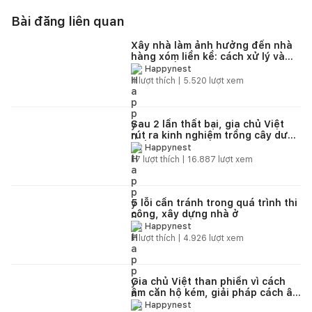
Bài đăng liên quan
Xây nhà làm ảnh hưởng đến nhà
hàng xóm liền kề: cách xử lý và
giải quyết
Happynest
4
lượt thích |
5.520
lượt xem
Sau 2 lần thất bại, gia chủ Việt
rút ra kinh nghiệm trồng cây dưới
giếng trời
Happynest
17
lượt thích |
16.887
lượt xem
5 lỗi cần tránh trong quá trình thi
công, xây dựng nhà ở
Happynest
7
lượt thích |
4.926
lượt xem
Gia chủ Việt than phiền vì cách
âm căn hộ kém, giải pháp cách âm
cho căn hộ hiệu quả
Happynest