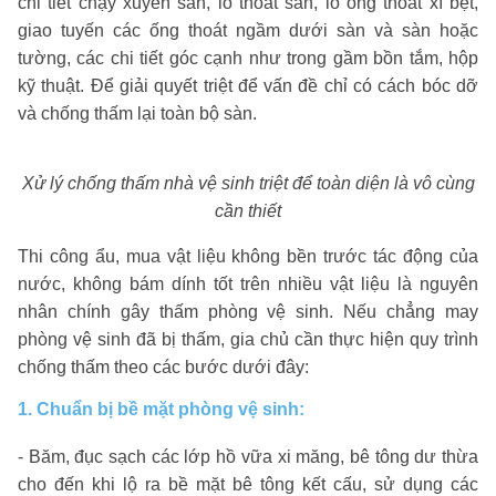
chi tiết chạy xuyên sàn, lỗ thoát sàn, lỗ ống thoát xí bệt,
giao tuyến các ống thoát ngầm dưới sàn và sàn hoặc
tường, các chi tiết góc cạnh như trong gầm bồn tắm, hộp
kỹ thuật. Để giải quyết triệt để vấn đề chỉ có cách bóc dỡ
và chống thấm lại toàn bộ sàn.
Xử lý chống thấm nhà vệ sinh triệt để toàn diện là vô cùng
cần thiết
Thi công ẩu, mua vật liệu không bền trước tác động của
nước, không bám dính tốt trên nhiều vật liệu là nguyên
nhân chính gây thấm phòng vệ sinh. Nếu chẳng may
phòng vệ sinh đã bị thấm, gia chủ cần thực hiện quy trình
chống thấm theo các bước dưới đây:
1. Chuẩn bị bề mặt phòng vệ sinh:
- Băm, đục sạch các lớp hồ vữa xi măng, bê tông dư thừa
cho đến khi lộ ra bề mặt bê tông kết cấu, sử dụng các