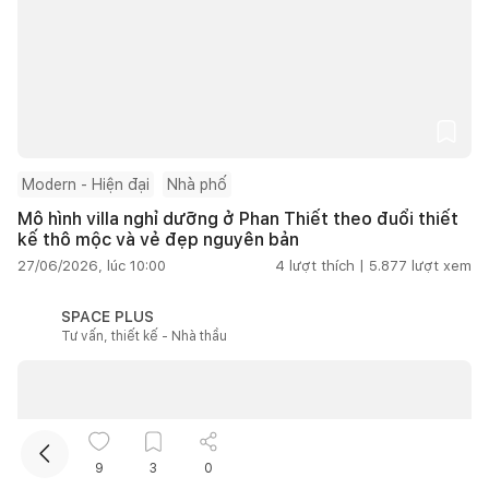
Modern - Hiện đại
Nhà phố
Mô hình villa nghỉ dưỡng ở Phan Thiết theo đuổi thiết
Kết nối thiết kế, thi công
kế thô mộc và vẻ đẹp nguyên bản
27/06/2026, lúc 10:00
4
lượt thích |
5.877
lượt xem
Mua sắm hoàn thiện nhà
SPACE PLUS
Tư vấn, thiết kế - Nhà thầu
9
3
0