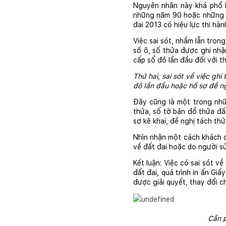
Nguyên nhân này khá phổ b
những năm 90 hoặc những nă
đai 2013 có hiệu lực thi hàn
Việc sai sót, nhầm lẫn trong
số ô, số thửa được ghi nhận
cấp sổ đỏ lần đầu đối với 
Thứ hai, sai sót về việc ghi
đỏ lần đầu hoặc hồ sơ đề ng
Đây cũng là một trong nhữ
thửa, số tờ bản đồ thửa đất
sơ kê khai, đề nghị tách th
Nhìn nhận một cách khách qu
về đất đai hoặc do người sử
Kết luận: Việc có sai sót về
đất đai, quá trình in ấn Gi
được giải quyết, thay đổi c
Cần p