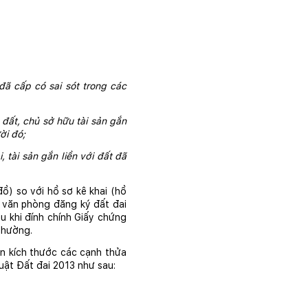
 cấp có sai sót trong các 
đất, chủ sở hữu tài sản gắn 
ời đó;
 tài sản gắn liền với đất đã 
ồ) so với hồ sơ kê khai (hồ 
 văn phòng đăng ký đất đai 
u khi đính chính Giấy chứng 
thường.
ến kích thước các cạnh thửa 
Luật Đất đai 2013 như sau: