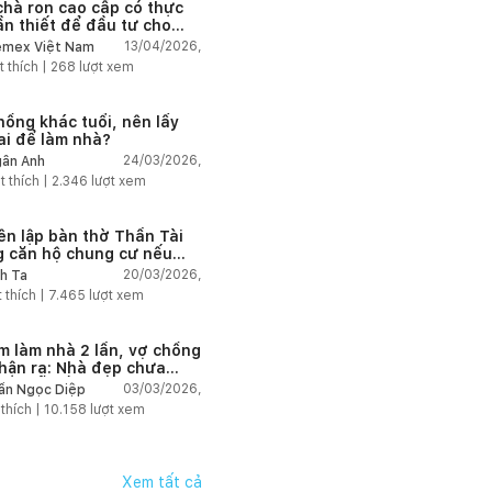
chà ron cao cấp có thực
ần thiết để đầu tư cho
ở dân dụng?
13/04/2026,
mex Việt Nam
t thích |
268
lượt xem
hồng khác tuổi, nên lấy
 ai để làm nhà?
24/03/2026,
ân Anh
t thích |
2.346
lượt xem
ên lập bàn thờ Thần Tài
g căn hộ chung cư nếu
hàng online?
20/03/2026,
h Ta
 thích |
7.465
lượt xem
m làm nhà 2 lần, vợ chồng
hận ra: Nhà đẹp chưa
 đã dễ sống!
03/03/2026,
ần Ngọc Diệp
 thích |
10.158
lượt xem
Xem tất cả