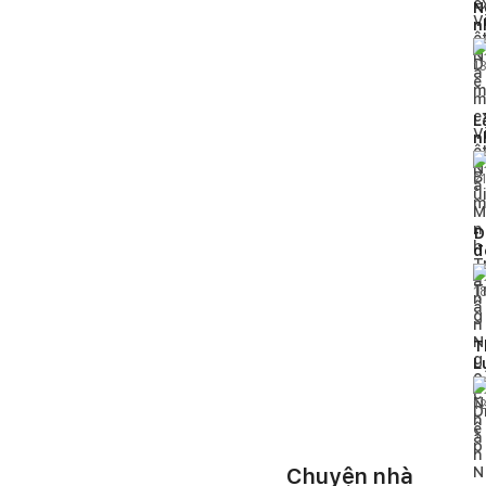
N
n
b
1
L
n
x
2
Đ
đ
1
T
L
c
1
Chuyện nhà