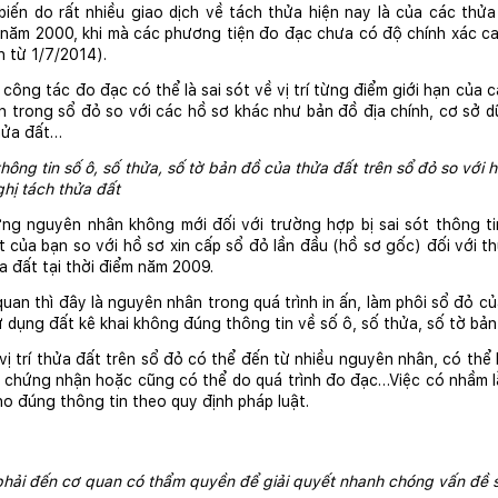
iến do rất nhiều giao dịch về tách thửa hiện nay là của các thửa
m 2000, khi mà các phương tiện đo đạc chưa có độ chính xác cao 
h từ 1/7/2014). 
 công tác đo đạc có thể là sai sót về vị trí từng điểm giới hạn của c
 trong sổ đỏ so với các hồ sơ khác như bản đồ địa chính, cơ sở dữ 
thửa đất…
 thông tin số ô, số thửa, số tờ bản đồ của thửa đất trên sổ đỏ so với h
hị tách thửa đất
ng nguyên nhân không mới đối với trường hợp bị sai sót thông tin
 của bạn so với hồ sơ xin cấp sổ đỏ lần đầu (hồ sơ gốc) đối với th
ửa đất tại thời điểm năm 2009.
an thì đây là nguyên nhân trong quá trình in ấn, làm phôi sổ đỏ c
 dụng đất kê khai không đúng thông tin về số ô, số thửa, số tờ bản
 vị trí thửa đất trên sổ đỏ có thể đến từ nhiều nguyên nhân, có thể l
ấy chứng nhận hoặc cũng có thể do quá trình đo đạc…Việc có nhầm lẫn,
ho đúng thông tin theo quy định pháp luật.
hải đến cơ quan có thẩm quyền để giải quyết nhanh chóng vấn đề s