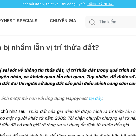
Kết nối đơn vị thiết kế - thi công uy tín.
ĐĂNG KÝ NGAY!
PYNEST SPECIALS
CHUYÊN GIA
 bị nhầm lẫn vị trí thửa đất?
 sai sót về thông tin thửa đất, vị trí thửa đất trong quá trình sử
uyên nhân, cả khách quan lẫn chủ quan. Tuy nhiên, để được sử 
 đất đai thì người sử dụng đất cần phải điều chỉnh càng sớm càn
ình ảnh mượt mà hơn với ứng dụng Happynest
tại đây
.
 chủ như sau:
 Thửa đất của gia đình tôi được tách ra từ thửa lớn c
ho một người khác từ năm 2009. Tôi nhận chuyển nhượng lại từ năm
 đều đã có ranh giới rõ ràng và sử dụng ổn định từ trước đến giờ.
 hồ sơ đề nghị tách thửa để tặng cho con trai thì được bên bộ phậ