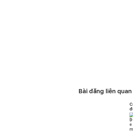
Bài đăng liên quan
C
đ
c
8