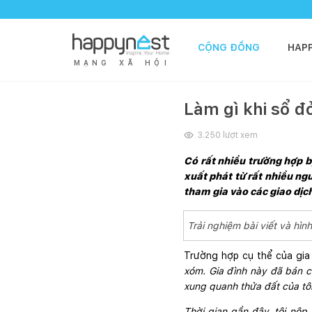
CỘNG ĐỒNG
HAP
M
Ạ
N
G
X
Ã
H
Ộ
I
Làm gì khi sổ đỏ
3.250
lượt xem
Có rất nhiều trường hợp bị
xuất phát từ rất nhiều ng
tham gia vào các giao dịch
Trải nghiệm bài viết và h
Trường hợp cụ thể của gia
xóm. Gia đình này đã bán c
xung quanh thửa đất của tôi
Thời gian gần đây, tôi nộp