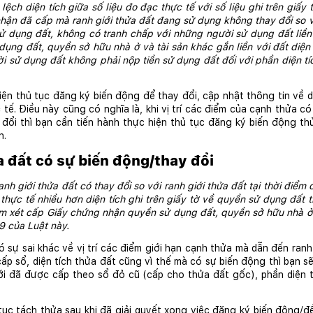
ệch diện tích giữa số liệu đo đạc thực tế với số liệu ghi trên giấy t
ận đã cấp mà ranh giới thửa đất đang sử dụng không thay đổi so với 
ử dụng đất, không có tranh chấp với những người sử dụng đất liền k
ng đất, quyền sở hữu nhà ở và tài sản khác gắn liền với đất diện 
ời sử dụng đất không phải nộp tiền sử dụng đất đối với phần diện tí
ện thủ tục đăng ký biến động để thay đổi, cập nhật thông tin về di
 tế. Điều này cũng có nghĩa là, khi vị trí các điểm của cạnh thửa có 
đổi thì bạn cần tiến hành thực hiện thủ tục đăng ký biến động thửa
n.
a đất có sự biến động/thay đổi
nh giới thửa đất có thay đổi so với ranh giới thửa đất tại thời điểm 
 thực tế nhiều hơn diện tích ghi trên giấy tờ về quyền sử dụng đất th
m xét cấp Giấy chứng nhận quyền sử dụng đất, quyền sở hữu nhà ở và
99 của Luật này.
sự sai khác về vị trí các điểm giới hạn cạnh thửa mà dẫn đến ranh g
ấp sổ, diện tích thửa đất cũng vì thế mà có sự biến động thì bạn 
iới đã được cấp theo sổ đỏ cũ (cấp cho thửa đất gốc), phần diện 
tục tách thửa sau khi đã giải quyết xong việc đăng ký biến động/đ