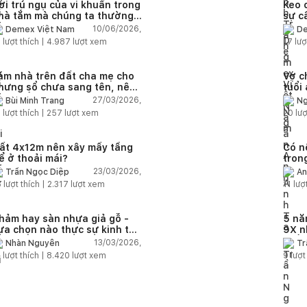
ơi trú ngụ của vi khuẩn trong
Keo 
hà tắm mà chúng ta thường
sự c
ỏ qua
nhà 
10/06/2026,
Demex Việt Nam
De
3
lượt thích |
4.987
lượt xem
17
lượ
àm nhà trên đất cha mẹ cho
Vợ c
hưng sổ chưa sang tên, nên
tuổi
em tuổi ai?
27/03/2026,
Bùi Minh Trang
Ng
1
lượt thích |
257
lượt xem
20
lượ
ất 4x12m nên xây mấy tầng
Có n
ể ở thoải mái?
tron
bán 
23/03/2026,
Trần Ngọc Diệp
An
8
lượt thích |
2.317
lượt xem
11
lượt
hảm hay sàn nhựa giả gỗ -
5 nă
ựa chọn nào thực sự kinh tế
9X n
ho bài toán lâu dài?
chắc
13/03/2026,
Nhàn Nguyễn
Tr
2
lượt thích |
8.420
lượt xem
9
lượt