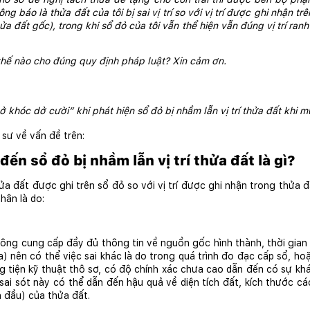
g báo là thửa đất của tôi bị sai vị trí so với vị trí được ghi nhận t
 đất gốc), trong khi sổ đỏ của tôi vẫn thể hiện vẫn đúng vị trí ranh g
 thế nào cho đúng quy định pháp luật? Xin cảm ơn.
 khóc dở cười” khi phát hiện sổ đỏ bị nhầm lẫn vị trí thửa đất khi m
 sư về vấn đề trên:
n sổ đỏ bị nhầm lẫn vị trí thửa đất là gì?
hửa đất được ghi trên sổ đỏ so với vị trí được ghi nhận trong thửa đ
hân là do:
hông cung cấp đầy đủ thông tin về nguồn gốc hình thành, thời gian 
a) nên có thể việc sai khác là do trong quá trình đo đạc cấp sổ, ho
tiện kỹ thuật thô sơ, có độ chính xác chưa cao dẫn đến có sự khác 
sai sót này có thể dẫn đến hậu quả về diện tích đất, kích thước cá
n đầu) của thửa đất.