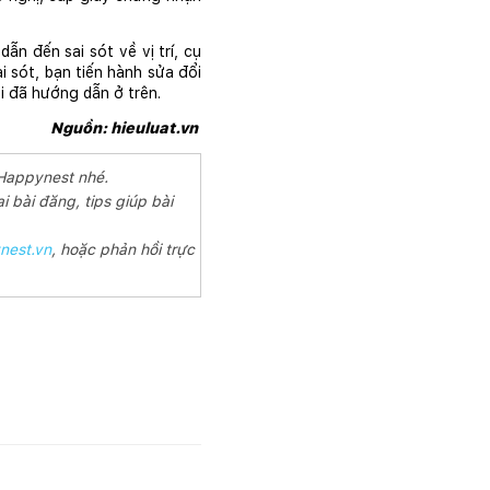
n đến sai sót về vị trí, cụ 
i sót, bạn tiến hành sửa đổi 
i đã hướng dẫn ở trên.
Nguồn: hieuluat.vn 
 Happynest nhé.
i bài đăng, tips giúp bài
nest.vn
, hoặc phản hồi trực