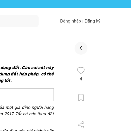
Đăng nhập
Đăng ký
 dụng đất. Các sai sót này 
dụng đất hợp pháp, có thể 
4
g tốt.
1
ủa một gia đình người hàng 
 2017. Tất cả các thửa đất 
n đo đạc của chi nhánh văn 