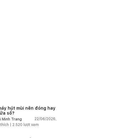
máy hút mùi nên đóng hay
ửa sổ?
22/06/2026,
i Minh Trang
 thích |
2.520
lượt xem