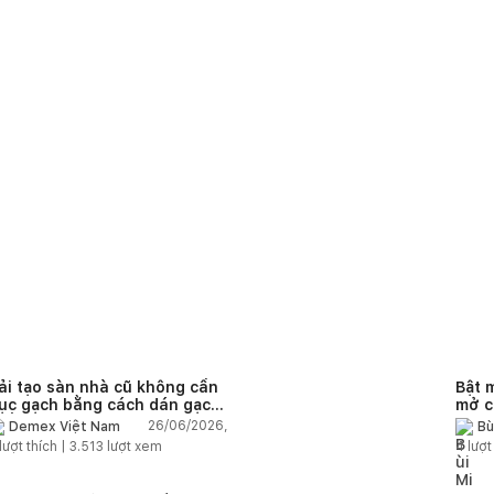
ải tạo sàn nhà cũ không cần
Bật 
ục gạch bằng cách dán gạch
mở c
hồng gạch có được không?
26/06/2026,
Demex Việt Nam
Bù
lượt thích |
3.513
lượt xem
4
lượt