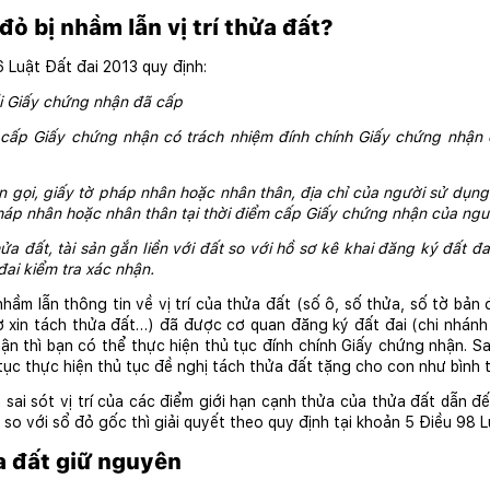
 đỏ bị nhầm lẫn vị trí thửa đất?
 Luật Đất đai 2013 quy định:
ồi Giấy chứng nhận đã cấp
cấp Giấy chứng nhận có trách nhiệm đính chính Giấy chứng nhận đã
tên gọi, giấy tờ pháp nhân hoặc nhân thân, địa chỉ của người sử dụng 
 pháp nhân hoặc nhân thân tại thời điểm cấp Giấy chứng nhận của ngư
hửa đất, tài sản gắn liền với đất so với hồ sơ kê khai đăng ký đất đai,
ai kiểm tra xác nhận.
nhầm lẫn thông tin về vị trí của thửa đất (số ô, số thửa, số tờ bản đ
ơ xin tách thửa đất…) đã được cơ quan đăng ký đất đai (chi nhánh
hận thì bạn có thể thực hiện thủ tục đính chính Giấy chứng nhận. Sa
tục thực hiện thủ tục đề nghị tách thửa đất tặng cho con như bình 
là sai sót vị trí của các điểm giới hạn cạnh thửa của thửa đất dẫn đ
 so với sổ đỏ gốc thì giải quyết theo quy định tại khoản 5 Điều 98 
a đất giữ nguyên