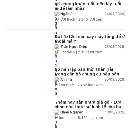
Vợ chồng khác tuổi, nên lấy tuổi
ai để làm nhà?
24/03/2026,
Ngân Anh
20
lượt thích |
2.340
lượt xem
Đất 4x12m nên xây mấy tầng để ở
thoải mái?
23/03/2026,
Trần Ngọc Diệp
18
lượt thích |
2.317
lượt xem
Có nên lập bàn thờ Thần Tài
trong căn hộ chung cư nếu bán
hàng online?
20/03/2026,
Anh Ta
11
lượt thích |
7.465
lượt xem
Thảm hay sàn nhựa giả gỗ - Lựa
chọn nào thực sự kinh tế cho bài
toán lâu dài?
13/03/2026,
Nhàn Nguyễn
12
lượt thích |
8.420
lượt xem