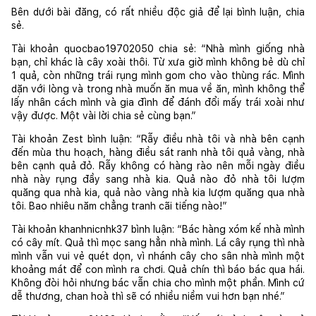
Bên dưới bài đăng, có rất nhiều độc giả để lại bình luận, chia 
sẻ.
Tài khoản quocbao19702050 chia sẻ: “Nhà mình giống nhà 
bạn, chỉ khác là cây xoài thôi. Từ xưa giờ mình không bẻ dù chỉ 
1 quả, còn những trái rụng mình gom cho vào thùng rác. Mình 
dặn với lòng và trong nhà muốn ăn mua về ăn, mình không thể 
lấy nhân cách mình và gia đình để đánh đổi mấy trái xoài như 
vậy được. Một vài lời chia sẻ cùng bạn.”
Tài khoản Zest bình luận: “Rẫy điều nhà tôi và nhà bên cạnh 
đến mùa thu hoạch, hàng điều sát ranh nhà tôi quả vàng, nhà 
bên cạnh quả đỏ. Rẫy không có hàng rào nên mỗi ngày điều 
nhà này rụng đầy sang nhà kia. Quả nào đỏ nhà tôi lượm 
quăng qua nhà kia, quả nào vàng nhà kia lượm quăng qua nhà 
tôi. Bao nhiêu năm chẳng tranh cãi tiếng nào!”
Tài khoản khanhnicnhk37 bình luận: “Bác hàng xóm kế nhà mình 
có cây mít. Quả thì mọc sang hẳn nhà mình. Lá cây rụng thì nhà 
mình vẫn vui vẻ quét dọn, vì nhánh cây cho sân nhà mình một 
khoảng mát để con mình ra chơi. Quả chín thì báo bác qua hái. 
Không đòi hỏi nhưng bác vẫn chia cho mình một phần. Mình cứ 
dễ thương, chan hoà thì sẽ có nhiều niềm vui hơn bạn nhé.”