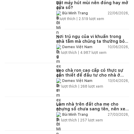
Bật máy hút mùi nên đóng hay mở
cửa sổ?
22/06/2026,
Bùi Minh Trang
4
lượt thích |
2.519
lượt xem
Nơi trú ngụ của vi khuẩn trong
nhà tắm mà chúng ta thường bỏ
qua
10/06/2026,
Demex Việt Nam
13
lượt thích |
4.987
lượt xem
Keo chà ron cao cấp có thực sự
cần thiết để đầu tư cho nhà ở
dân dụng?
13/04/2026,
Demex Việt Nam
17
lượt thích |
268
lượt xem
Làm nhà trên đất cha mẹ cho
nhưng sổ chưa sang tên, nên xem
tuổi ai?
27/03/2026,
Bùi Minh Trang
21
lượt thích |
257
lượt xem