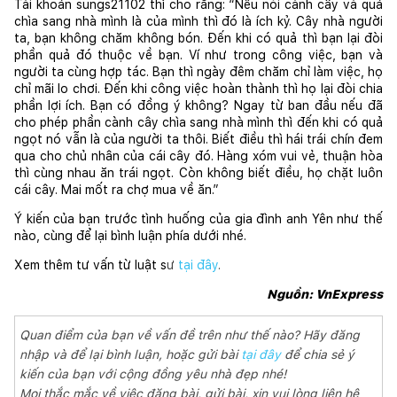
Tài khoản sungs21102 thì cho rằng: “Nếu nói cành cây và quả 
chìa sang nhà mình là của mình thì đó là ích kỷ. Cây nhà người 
ta, bạn không chăm không bón. Đến khi có quả thì bạn lại đòi 
phần quả đó thuộc về bạn. Ví như trong công việc, bạn và 
người ta cùng hợp tác. Bạn thì ngày đêm chăm chỉ làm việc, họ 
chỉ mãi lo chơi. Đến khi công việc hoàn thành thì họ lại đòi chia 
phần lợi ích. Bạn có đồng ý không? Ngay từ ban đầu nếu đã 
cho phép phần cành cây chìa sang nhà mình thì đến khi có quả 
ngọt nó vẫn là của người ta thôi. Biết điều thì hái trái chín đem 
qua cho chủ nhân của cái cây đó. Hàng xóm vui vẻ, thuận hòa 
thì cùng nhau ăn trái ngọt. Còn không biết điều, họ chặt luôn 
cái cây. Mai mốt ra chợ mua về ăn.”
Ý kiến của bạn trước tình huống của gia đình anh Yên như thế 
nào, cùng để lại bình luận phía dưới nhé.
Xem thêm tư vấn từ luật s
ư
tại đây
.
Nguồn: VnExpress
Quan điểm của bạn về vấn đề trên như thế nào? Hãy đăng
nhập và để lại bình luận, hoặc gửi bài
tại đây
để chia sẻ ý
kiến của bạn với cộng đồng yêu nhà đẹp nhé!
Mọi thắc mắc về việc đăng bài, gửi bài, xin vui lòng liên hệ