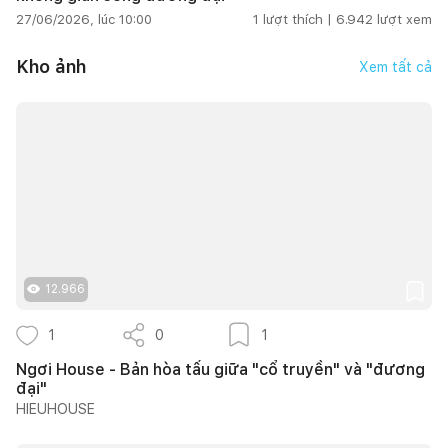
27/06/2026, lúc 10:00
1
lượt thích |
6.942
lượt xem
Kho ảnh
Xem tất cả
12.966
1
0
1
Ngơi House - Bản hòa tấu giữa "cổ truyền" và "đương
đại"
HIEUHOUSE