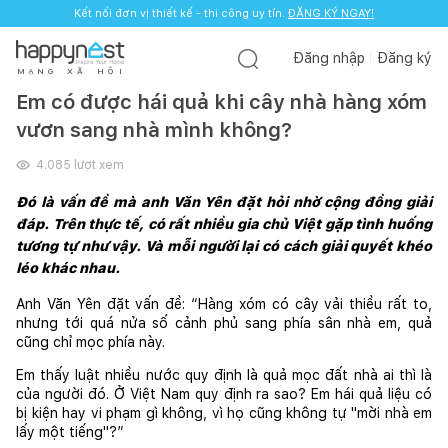
Kết nối đơn vị thiết kế - thi công uy tín.
ĐĂNG KÝ NGAY!
Đăng nhập
Đăng ký
M
Ạ
N
G
X
Ã
H
Ộ
I
Em có được hái quả khi cây nhà hàng xóm
vươn sang nhà mình không?
4.085
lượt xem
Đó là vấn đề mà anh Văn Yên đặt hỏi nhờ cộng đồng giải 
đáp. Trên thực tế, có rất nhiều gia chủ Việt gặp tình huống 
tương tự như vậy. Và mỗi người lại có cách giải quyết khéo 
léo khác nhau. 
Anh Văn Yên đặt vấn đề: “Hàng xóm có cây vải thiều rất to, 
nhưng tới quá nửa số cảnh phủ sang phía sân nhà em, quả 
cũng chỉ mọc phía này.
Em thấy luật nhiều nước quy định là quả mọc đất nhà ai thì là 
của người đó. Ở Việt Nam quy định ra sao? Em hái quả liệu có 
bị kiện hay vi phạm gì không, vì họ cũng không tự "mời nhà em 
lấy một tiếng"?”