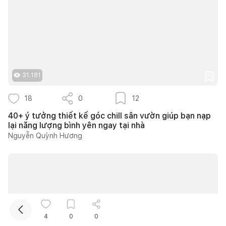
31.181
18
0
12
Kết nối thiết kế, thi công
40+ ý tưởng thiết kế góc chill sân vườn giúp bạn nạp
lại năng lượng bình yên ngay tại nhà
Mua sắm hoàn thiện nhà
Nguyễn Quỳnh Hương
4
0
0