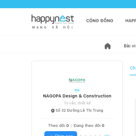
CỘNG ĐỒNG
HAP
M
Ạ
N
G
X
Ã
H
Ộ
I
Bài vi
Ch
NAGOPA Design & Construction
Tư vấn, thiết kế
Số 32 Đường Lê Thị Trung
Theo dõi
0
Đang theo dõi
0