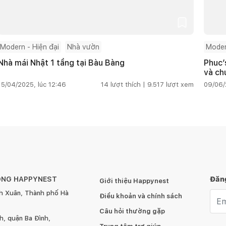
Modern - Hiện đại
Nhà vườn
Moder
Nhà mái Nhật 1 tầng tại Bàu Bàng
Phuc’
và ch
15/04/2025, lúc 12:46
14
lượt thích |
9.517
lượt xem
09/06/
ÔNG HAPPYNEST
Đăng
Giới thiệu Happynest
h Xuân, Thành phố Hà
Emai
Điều khoản và chính sách
Câu hỏi thường gặp
, quận Ba Đình,