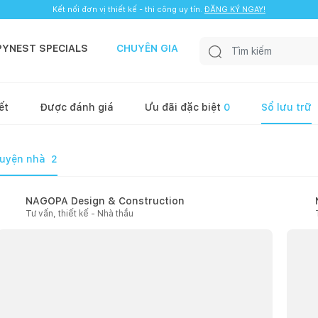
Kết nối đơn vị thiết kế - thi công uy tín.
ĐĂNG KÝ NGAY!
PYNEST SPECIALS
CHUYÊN GIA
ết
Được đánh giá
Ưu đãi đặc biệt
0
Sổ lưu trữ
uyện nhà
2
NAGOPA Design & Construction
Tư vấn, thiết kế - Nhà thầu