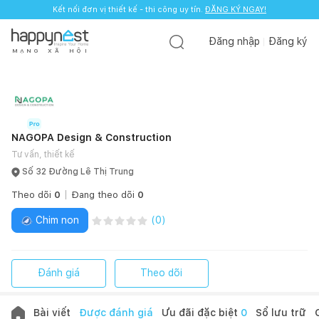
Kết nối đơn vị thiết kế - thi công uy tín.
Kết nối đơn vị thiết kế - thi công uy tín.
ĐĂNG KÝ NGAY!
ĐĂNG KÝ NGAY!
Đăng nhập
Đăng ký
M
Ạ
N
G
X
Ã
H
Ộ
I
NAGOPA Design & Construction
Tư vấn, thiết kế
Số 32 Đường Lê Thị Trung
Theo dõi
0
Đang theo dõi
0
Chim non
(
0
)
Đánh giá
Theo dõi
Bài viết
Được đánh giá
Ưu đãi đặc biệt
0
Sổ lưu trữ