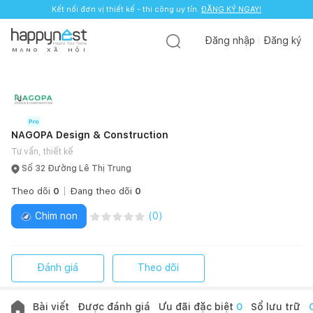
Kết nối đơn vị thiết kế - thi công uy tín.
ĐĂNG KÝ NGAY!
Đăng nhập
Đăng ký
M
Ạ
N
G
X
Ã
H
Ộ
I
NAGOPA Design & Construction
Tư vấn, thiết kế
Số 32 Đường Lê Thị Trung
Theo dõi
0
Đang theo dõi
0
Chim non
(
0
)
Đánh giá
Theo dõi
Bài viết
Được đánh giá
Ưu đãi đặc biệt
0
Sổ lưu trữ