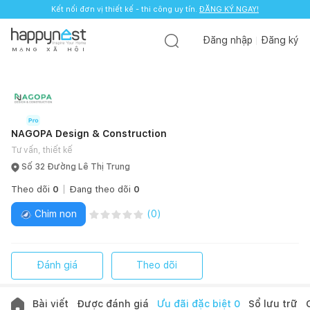
Kết nối đơn vị thiết kế - thi công uy tín.
ĐĂNG KÝ NGAY!
Đăng nhập
Đăng ký
M
Ạ
N
G
X
Ã
H
Ộ
I
NAGOPA Design & Construction
Tư vấn, thiết kế
Số 32 Đường Lê Thị Trung
Theo dõi
0
Đang theo dõi
0
Chim non
(
0
)
Đánh giá
Theo dõi
Bài viết
Được đánh giá
Ưu đãi đặc biệt
0
Sổ lưu trữ