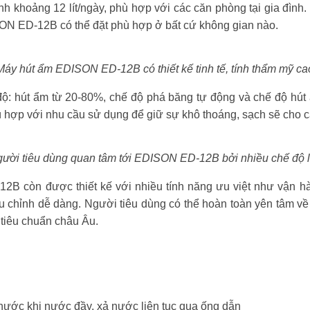
nh khoảng 12 lít/ngày, phù hợp với các căn phòng tại gia đình. 
ON ED-12B có thể đặt phù hợp ở bất cứ không gian nào.
Máy hút ẩm EDISON ED-12B có thiết kế tinh tế, tính thẩm mỹ ca
ộ: hút ẩm từ 20-80%, chế độ phá băng tự động và chế độ hút ẩ
 hợp với nhu cầu sử dụng để giữ sự khô thoáng, sạch sẽ cho 
ười tiêu dùng quan tâm tới EDISON ED-12B bởi nhiều chế độ 
B còn được thiết kế với nhiều tính năng ưu việt như vận h
u chỉnh dễ dàng. Người tiêu dùng có thể hoàn toàn yên tâm về
 tiêu chuẩn châu Âu.
 nước khi nước đầy, xả nước liên tục qua ống dẫn