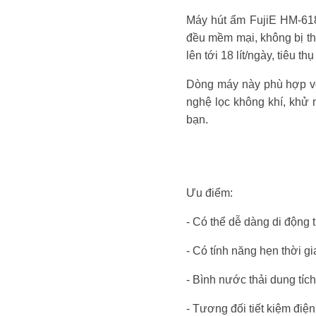
Máy hút ẩm FujiE HM-618
đều mềm mại, không bị th
lên tới 18 lít/ngày, tiêu
Dòng máy này phù hợp vớ
nghệ lọc không khí, khử 
bạn.
Ưu điểm:
- Có thể dễ dàng di động 
- Có tính năng hẹn thời g
- Bình nước thải dung tíc
- Tương đối tiết kiệm điện