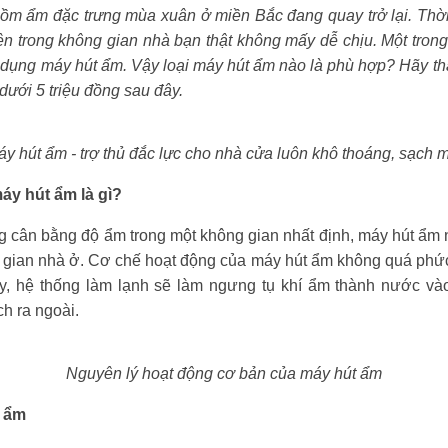
 ẩm đặc trưng mùa xuân ở miền Bắc đang quay trở lại. Thời 
ện trong không gian nhà bạn thật không mấy dễ chịu. Một tron
dụng máy hút ẩm. Vậy loại máy hút ẩm nào là phù hợp? Hãy t
dưới 5 triệu đồng sau đây.
y hút ẩm - trợ thủ đắc lực cho nhà cửa luôn khô thoáng, sạch 
áy hút ẩm là gì?
ăng cân bằng độ ẩm trong một không gian nhất định, máy hút ẩm
gian nhà ở. Cơ chế hoạt động của máy hút ẩm không quá phức
, hệ thống làm lạnh sẽ làm ngưng tụ khí ẩm thành nước vào g
h ra ngoài.
Nguyên lý hoạt động cơ bản của máy hút ẩm
 ẩm