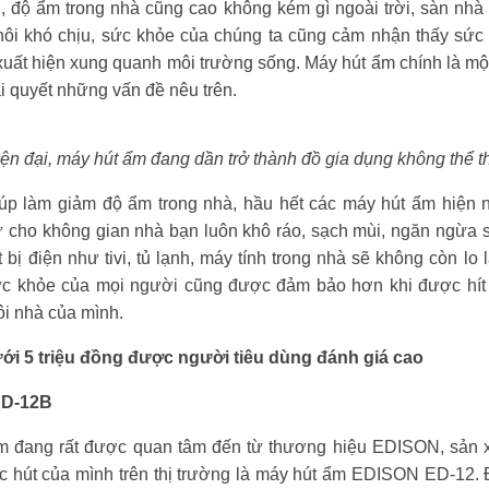
 độ ẩm trong nhà cũng cao không kém gì ngoài trời, sàn nhà
 hôi khó chịu, sức khỏe của chúng ta cũng cảm nhận thấy sức
xuất hiện xung quanh môi trường sống. Máy hút ẩm chính là mộ
i quyết những vấn đề nêu trên.
iện đại, máy hút ẩm đang dần trở thành đồ gia dụng không thể th
iúp làm giảm độ ẩm trong nhà, hầu hết các máy hút ẩm hiện 
ữ cho không gian nhà bạn luôn khô ráo, sạch mùi, ngăn ngừa
t bị điện như tivi, tủ lạnh, máy tính trong nhà sẽ không còn lo
c khỏe của mọi người cũng được đảm bảo hơn khi được hít t
ôi nhà của mình.
ới 5 triệu đồng được người tiêu dùng đánh giá cao
ED-12B
 đang rất được quan tâm đến từ thương hiệu EDISON, sản xu
c hút của mình trên thị trường là máy hút ẩm EDISON ED-12. 