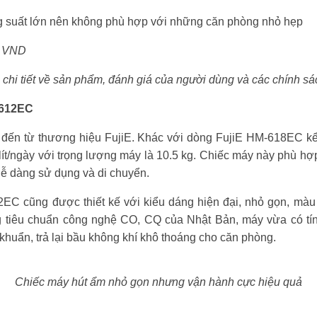
 suất lớn nên không phù hợp với những căn phòng nhỏ hẹp
0 VND
chi tiết về sản phẩm, đánh giá của người dùng và các chính sá
-612EC
m đến từ thương hiệu FujiE. Khác với dòng FujiE HM-618EC k
lít/ngày với trọng lượng máy là 10.5 kg. Chiếc máy này phù h
dễ dàng sử dụng và di chuyển.
EC cũng được thiết kế với kiểu dáng hiện đại, nhỏ gọn, màu 
 tiêu chuẩn công nghệ CO, CQ của Nhật Bản, máy vừa có tí
khuẩn, trả lại bầu không khí khô thoáng cho căn phòng.
Chiếc máy hút ẩm nhỏ gọn nhưng vận hành cực hiệu quả