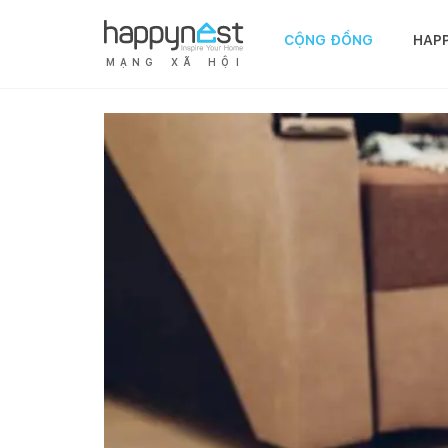
CỘNG ĐỒNG
HAP
M
Ạ
N
G
X
Ã
H
Ộ
I