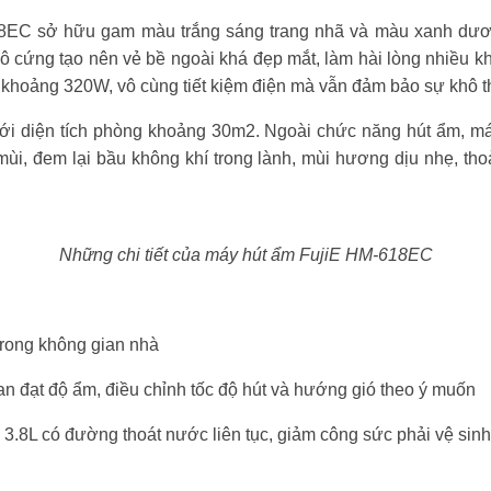
EC sở hữu gam màu trắng sáng trang nhã và màu xanh dương
ô cứng tạo nên vẻ bề ngoài khá đẹp mắt, làm hài lòng nhiều 
 thụ khoảng 320W, vô cùng tiết kiệm điện mà vẫn đảm bảo sự khô 
i diện tích phòng khoảng 30m2. Ngoài chức năng hút ẩm, má
mùi, đem lại bầu không khí trong lành, mùi hương dịu nhẹ, th
Những chi tiết của máy hút ẩm FujiE HM-618EC
trong không gian nhà
ian đạt độ ẩm, điều chỉnh tốc độ hút và hướng gió theo ý muốn
h 3.8L có đường thoát nước liên tục, giảm công sức phải vệ si