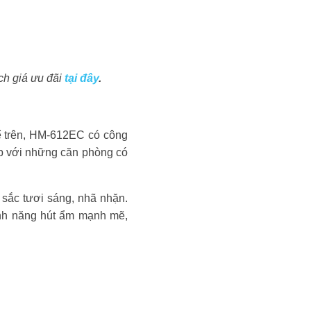
ch giá ưu đãi
tại đây
.
ể trên, HM-612EC có công
ợp với những căn phòng có
sắc tươi sáng, nhã nhặn.
nh năng hút ẩm mạnh mẽ,