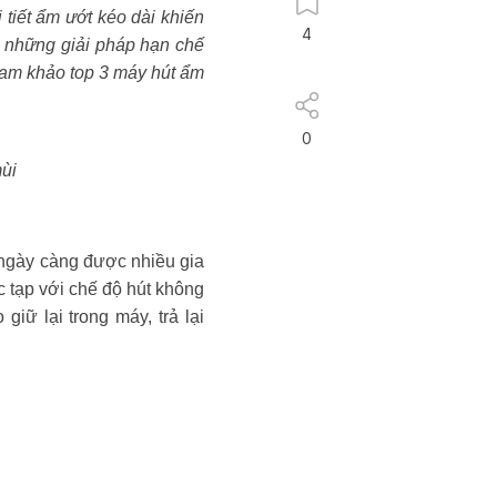
tiết ẩm ướt kéo dài khiến
4
g những giải pháp hạn chế
ham khảo top 3 máy hút ẩm
0
mùi
 ngày càng được nhiều gia
 tạp với chế độ hút không
iữ lại trong máy, trả lại