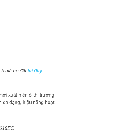
ch giá ưu đãi
tại đây
.
ới xuất hiện ở thị trường
 đa dạng, hiệu năng hoạt
M-618EC