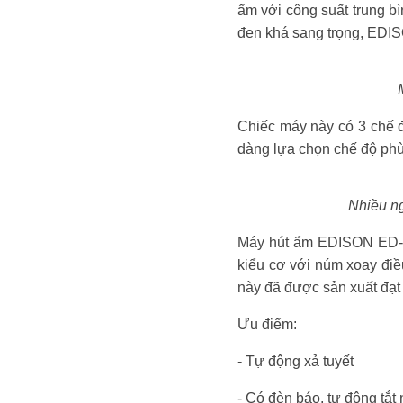
ẩm với công suất trung bì
đen khá sang trọng, EDIS
Chiếc máy này có 3 chế đ
dàng lựa chọn chế độ phù
Nhiều ng
Máy hút ẩm EDISON ED-12
kiểu cơ với núm xoay điề
này đã được sản xuất đạt
Ưu điểm:
- Tự động xả tuyết
- Có đèn báo, tự động tắt