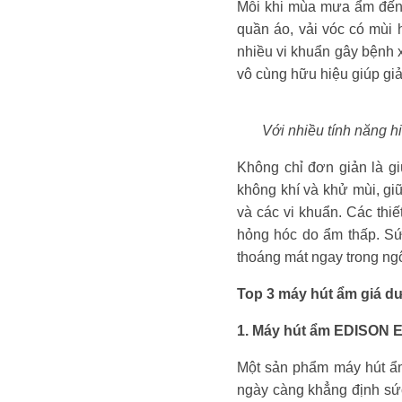
Mỗi khi mùa mưa ẩm đến,
quần áo, vải vóc có mùi
nhiều vi khuẩn gây bệnh 
vô cùng hữu hiệu giúp giả
Với nhiều tính năng h
Không chỉ đơn giản là g
không khí và khử mùi, gi
và các vi khuẩn. Các thiế
hỏng hóc do ẩm thấp. Sứ
thoáng mát ngay trong ng
Top 3 máy hút ẩm giá dư
1. Máy hút ẩm EDISON 
Một sản phẩm máy hút ẩm
ngày càng khẳng định sứ