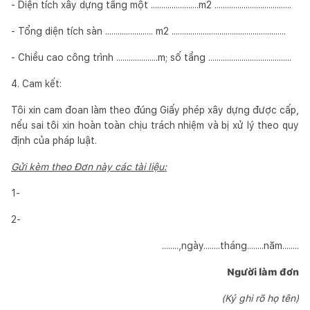
- Diện tích xây dựng tầng một .......................m2 .....................................
- Tổng diện tích sàn ....................... m2 .......................................................
- Chiều cao công trình ....................m; số tầng ........................................
4. Cam kết:
Tôi xin cam đoan làm theo đúng Giấy phép xây dựng được cấp,
nếu sai tôi xin hoàn toàn chịu trách nhiệm và bị xử lý theo quy
định của pháp luật.
Gửi kèm theo Đơn này các tài liệu:
1-
2-
........,ngày........tháng........năm........
Người làm đơn
(Ký ghi rõ họ tên)