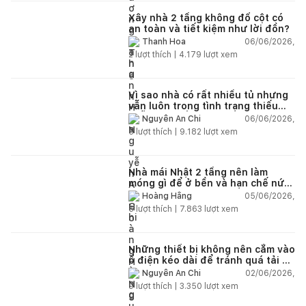
Xây nhà 2 tầng không đổ cột có
an toàn và tiết kiệm như lời đồn?
06/06/2026,
Thanh Hoa
2
lượt thích |
4.179
lượt xem
Vì sao nhà có rất nhiều tủ nhưng
vẫn luôn trong tình trạng thiếu
chỗ chứa đồ?
06/06/2026,
Nguyễn An Chi
5
lượt thích |
9.182
lượt xem
Nhà mái Nhật 2 tầng nên làm
móng gì để ở bền và hạn chế nứt
lún?
05/06/2026,
Hoàng Hằng
5
lượt thích |
7.863
lượt xem
Những thiết bị không nên cắm vào
ổ điện kéo dài để tránh quá tải và
chập cháy trong nhà
02/06/2026,
Nguyễn An Chi
9
lượt thích |
3.350
lượt xem