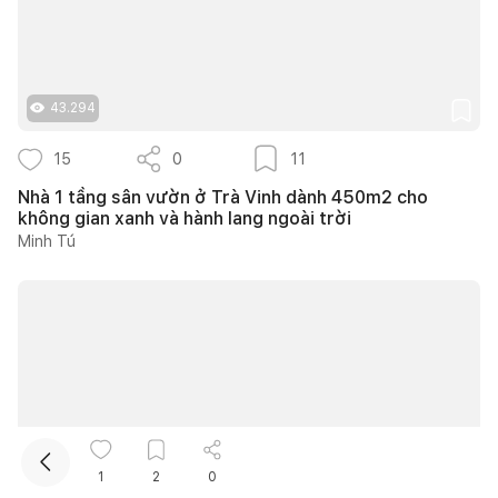
43.294
15
0
11
Nhà 1 tầng sân vườn ở Trà Vinh dành 450m2 cho
không gian xanh và hành lang ngoài trời
Kết nối thiết kế, thi công
Minh Tú
1
2
0
10.256