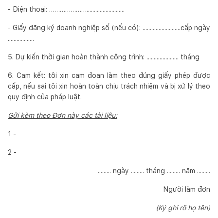
- Điện thoại: …………………..........................
- Giấy đăng ký doanh nghiệp số (nếu có): ..........................cấp ngày
..................
5. Dự kiến thời gian hoàn thành công trình: ...................... tháng
6. Cam kết: tôi xin cam đoan làm theo đúng giấy phép được
cấp, nếu sai tôi xin hoàn toàn chịu trách nhiệm và bị xử lý theo
quy định của pháp luật.
Gửi kèm theo Đơn này các tài liệu:
1 -
2 -
......... ngày ......... tháng ......... năm .........
Người làm đơn
(Ký ghi rõ họ tên)