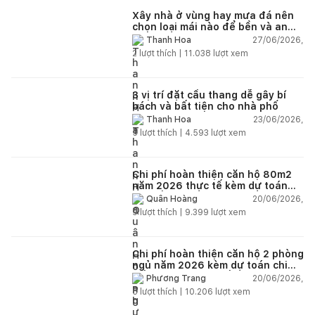
Xây nhà ở vùng hay mưa đá nên
chọn loại mái nào để bền và an
toàn?
27/06/2026,
Thanh Hoa
2
lượt thích |
11.038
lượt xem
3 vị trí đặt cầu thang dễ gây bí
bách và bất tiện cho nhà phố
23/06/2026,
Thanh Hoa
5
lượt thích |
4.593
lượt xem
Chi phí hoàn thiện căn hộ 80m2
năm 2026 thực tế kèm dự toán
chi tiết từng hạng mục
20/06/2026,
Quân Hoàng
9
lượt thích |
9.399
lượt xem
Chi phí hoàn thiện căn hộ 2 phòng
ngủ năm 2026 kèm dự toán chi
tiết và ví dụ thực tế
20/06/2026,
Phương Trang
5
lượt thích |
10.206
lượt xem