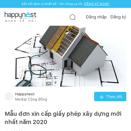
Kết nối đơn vị thiết kế - thi công uy tín.
Kết nối đơn vị thiết kế - thi công uy tín.
ĐĂNG KÝ NGAY!
ĐĂNG KÝ NGAY!
Đăng nhập
Đăng ký
M
Ạ
N
G
X
Ã
H
Ộ
I
Happynest
Theo dõi
Media/ Cộng đồng
Mẫu đơn xin cấp giấy phép xây dựng mới
nhất năm 2020