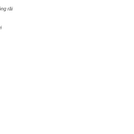
ộng rãi
i