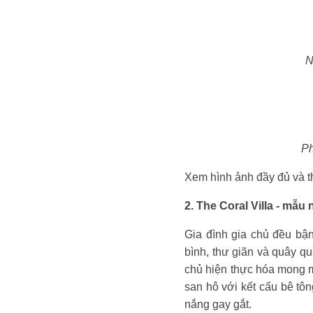
N
Ph
Xem hình ảnh đầy đủ và th
2. The Coral Villa - mẫu
Gia đình gia chủ đều bận
bình, thư giãn và quây q
chủ hiện thực hóa mong mu
san hô với kết cấu bê tôn
nắng gay gắt.