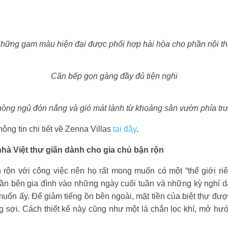
hững gam màu hiện đại được phối hợp hài hòa cho phần nội th
Căn bếp gọn gàng đầy đủ tiện nghi
òng ngủ đón nắng và gió mát lành từ khoảng sân vườn phía tr
ông tin chi tiết về Zenna Villas
tại đây
.
 nhà Việt thư giãn dành cho gia chủ bận rộn
 rộn với công việc nên họ rất mong muốn có một “thế giới r
uần bên gia đình vào những ngày cuối tuần và những kỳ nghỉ 
ốn ấy. Để giảm tiếng ồn bên ngoài, mặt tiền của biệt thự đượ
g sợi. Cách thiết kế này cũng như một lá chắn lọc khí, mở hướ