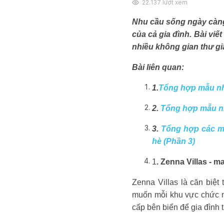
22.137
lượt xem
Nhu cầu sống ngày càng 
của cả gia đình. Bài viế
nhiều không gian thư giã
Bài liên quan:
1.
Tổng hợp mẫu nhà
2.
Tổng hợp mẫu nh
3.
Tổng hợp các m
hè (Phần 3)
1
. Zenna Villas - 
Zenna Villas là căn biệt
muốn mỗi khu vực chức năn
cấp bên biển để gia đình t