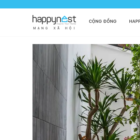
CỘNG ĐỒNG
HAP
M
Ạ
N
G
X
Ã
H
Ộ
I