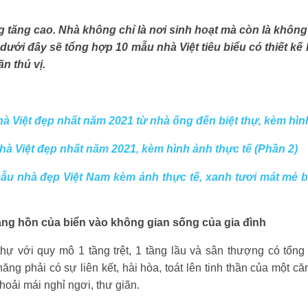
tăng cao. Nhà không chỉ là nơi sinh hoạt mà còn là không g
t dưới đây sẽ tổng hợp 10 mẫu nhà Việt tiêu biểu có thiết kế
n thú vị.
 Việt đẹp nhất năm 2021 từ nhà ống đến biệt thự, kèm hình
à Việt đẹp nhất năm 2021, kèm hình ảnh thực tế (Phần 2)
ẫu nhà đẹp Việt Nam kèm ảnh thực tế, xanh tươi mát mẻ 
mang hồn của biển vào không gian sống của gia đình
 thự với quy mô 1 tầng trệt, 1 tầng lầu và sân thượng có tổng
g phải có sự liên kết, hài hòa, toát lên tinh thần của một c
hoải mái nghỉ ngơi, thư giãn.