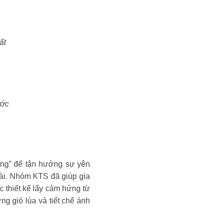
ất
ước
iêng” để tận hưởng sự yên
dài. Nhóm KTS đã giúp gia
c thiết kế lấy cảm hứng từ
ng gió lùa và tiết chế ánh