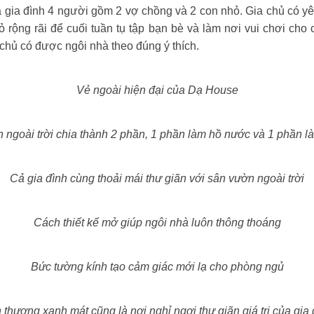
 gia đình 4 người gồm 2 vợ chồng và 2 con nhỏ. Gia chủ có yêu
 rộng rãi để cuối tuần tụ tập bạn bè và làm nơi vui chơi cho 
a chủ có được ngôi nhà theo đúng ý thích.
Vẻ ngoài hiện đại của Dạ House
 ngoài trời chia thành 2 phần, 1 phần làm hồ nước và 1 phần l
Cả gia đình cùng thoải mái thư giãn với sân vườn ngoài trời
Cách thiết kế mở giúp ngôi nhà luôn thông thoáng
Bức tường kính tạo cảm giác mới lạ cho phòng ngủ
 thượng xanh mát cũng là nơi nghỉ ngơi thư giãn giá trị của gia 