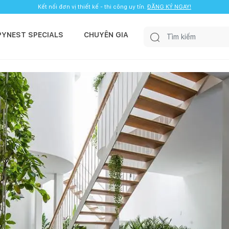
Kết nối đơn vị thiết kế - thi công uy tín.
ĐĂNG KÝ NGAY!
PYNEST SPECIALS
CHUYÊN GIA