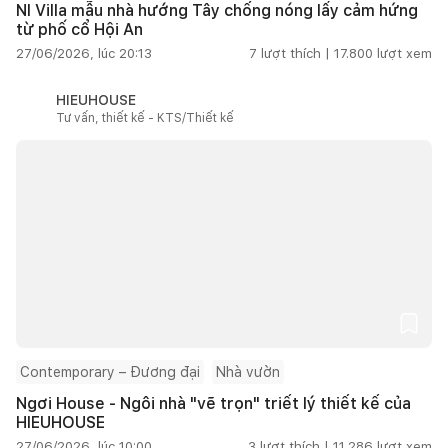
NI Villa mẫu nhà hướng Tây chống nóng lấy cảm hứng
từ phố cổ Hội An
27/06/2026, lúc 20:13
7
lượt thích |
17.800
lượt xem
HIEUHOUSE
Tư vấn, thiết kế - KTS/Thiết kế
Contemporary – Đương đại
Nhà vườn
Ngơi House - Ngôi nhà "vẽ trọn" triết lý thiết kế của
HIEUHOUSE
27/06/2026, lúc 10:00
3
lượt thích |
11.286
lượt xem