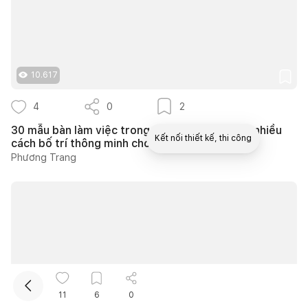
10.617
4
0
2
30 mẫu bàn làm việc trong phòng ngủ đẹp với nhiều
Kết nối thiết kế, thi công
cách bố trí thông minh cho mọi diện tích
Phương Trang
Mua sắm hoàn thiện nhà
11
6
0