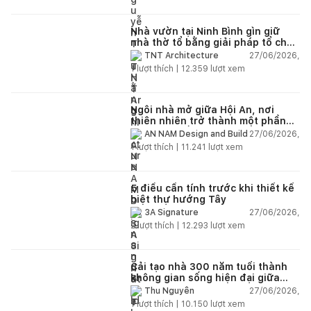
Nhà vườn tại Ninh Bình gìn giữ
nhà thờ tổ bằng giải pháp tổ chức
lại không gian
27/06/2026,
TNT Architecture
1
lượt thích |
12.359
lượt xem
Ngôi nhà mở giữa Hội An, nơi
thiên nhiên trở thành một phần
của cuộc sống
27/06/2026,
AN NAM Design and Build
1
lượt thích |
11.241
lượt xem
5 điều cần tính trước khi thiết kế
biệt thự hướng Tây
27/06/2026,
3A Signature
2
lượt thích |
12.293
lượt xem
Cải tạo nhà 300 năm tuổi thành
không gian sống hiện đại giữa
thiên nhiên
27/06/2026,
Thu Nguyễn
1
lượt thích |
10.150
lượt xem