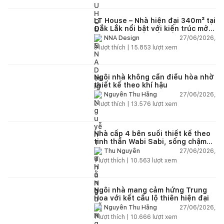
LT House – Nhà hiện đại 340m² tại
Đắk Lắk nổi bật với kiến trúc mở
và hệ sân vườn kết nối thiên
27/06/2026,
NNA Design
nhiên
3
lượt thích |
15.853
lượt xem
Ngôi nhà không cần điều hòa nhờ
thiết kế theo khí hậu
27/06/2026,
Nguyễn Thu Hằng
2
lượt thích |
13.576
lượt xem
Nhà cấp 4 bên suối thiết kế theo
tinh thần Wabi Sabi, sống chậm
giữa thiên nhiên
27/06/2026,
Thu Nguyễn
1
lượt thích |
10.563
lượt xem
Ngôi nhà mang cảm hứng Trung
Hoa với kết cấu lộ thiên hiện đại
27/06/2026,
Nguyễn Thu Hằng
1
lượt thích |
10.666
lượt xem