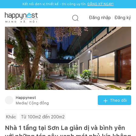
Kết nối đơn vị thiết kế - thi công uy tín.
ĐĂNG KÝ NGAY!
Đăng nhập
Đăng ký
M
Ạ
N
G
X
Ã
H
Ộ
I
Happynest
Theo dõi
Media/ Cộng đồng
Khác
Từ 100m2 đến 200m2
Nhà 1 tầng tại Sơn La giản dị và bình yên