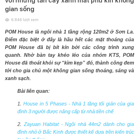
với những tán cây xanh mát phủ kín không
gian sống
6.846
lượt xem
POM House là ngôi nhà 1 tầng rộng 120m2 ở Sơn La.
Điểm đặc biệt ở đây là hầu hết các mặt thoáng của
POM House đã bị bít kín bởi các công trình xung
quanh. Nhờ bàn tay khéo léo của nhóm KTS, POM
House đã thoát khỏi sự “kìm kẹp” đó, thành công đem
tới cho gi
a chủ một không gian sống thoáng, sáng và
xanh sạch.
Bài liên quan:
1.
House in 5 Phases - Nhà 1 tầng tối giản của gia
đình 3 người được nâng cấp từ nhà tiền chế
2.
Zayuan Habitat - Ngôi nhà 44m2 dành cho gia
đình nhỏ ở Bắc Kinh được thiết kế dựa trên kiến trúc