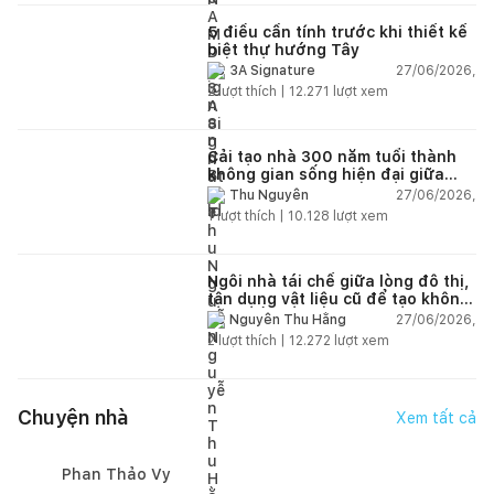
5 điều cần tính trước khi thiết kế
biệt thự hướng Tây
27/06/2026,
3A Signature
2
lượt thích |
12.271
lượt xem
Cải tạo nhà 300 năm tuổi thành
không gian sống hiện đại giữa
thiên nhiên
27/06/2026,
Thu Nguyễn
1
lượt thích |
10.128
lượt xem
Ngôi nhà tái chế giữa lòng đô thị,
tận dụng vật liệu cũ để tạo không
gian sống linh hoạt
27/06/2026,
Nguyễn Thu Hằng
2
lượt thích |
12.272
lượt xem
Chuyện nhà
Xem tất cả
Phan Thảo Vy