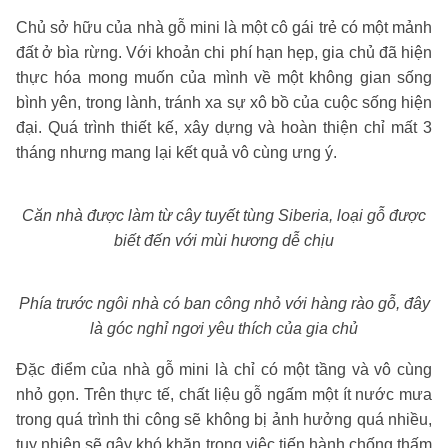
Chủ sở hữu của nhà gỗ mini là một cô gái trẻ có một mảnh
đất ở bìa rừng. Với khoản chi phí hạn hẹp, gia chủ đã hiện
thực hóa mong muốn của mình về một không gian sống
bình yên, trong lành, tránh xa sự xô bồ của cuộc sống hiện
đại. Quá trình thiết kế, xây dựng và hoàn thiện chỉ mất 3
tháng nhưng mang lại kết quả vô cùng ưng ý.
Căn nhà được làm từ cây tuyết tùng Siberia, loại gỗ được
biết đến với mùi hương dễ chịu
Phía trước ngôi nhà có ban công nhỏ với hàng rào gỗ, đây
là góc nghỉ ngơi yêu thích của gia chủ
Đặc điểm của nhà gỗ mini là chỉ có một tầng và vô cùng
nhỏ gọn. Trên thực tế, chất liệu gỗ ngấm một ít nước mưa
trong quá trình thi công sẽ không bị ảnh hưởng quá nhiều,
tuy nhiên sẽ gây khó khăn trong việc tiến hành chống thấm