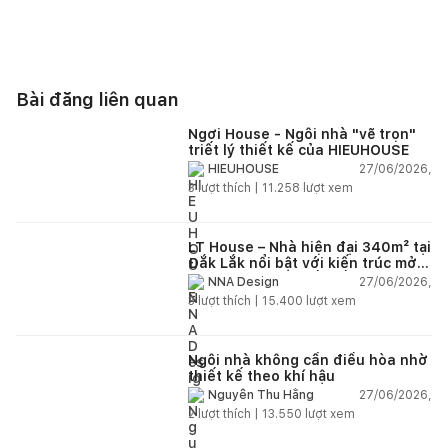
Bài đăng liên quan
Ngơi House - Ngôi nhà "vẽ trọn"
triết lý thiết kế của HIEUHOUSE
27/06/2026,
HIEUHOUSE
3
lượt thích |
11.258
lượt xem
LT House – Nhà hiện đại 340m² tại
Đắk Lắk nổi bật với kiến trúc mở
và hệ sân vườn kết nối thiên
27/06/2026,
NNA Design
nhiên
3
lượt thích |
15.400
lượt xem
Ngôi nhà không cần điều hòa nhờ
thiết kế theo khí hậu
27/06/2026,
Nguyễn Thu Hằng
2
lượt thích |
13.550
lượt xem