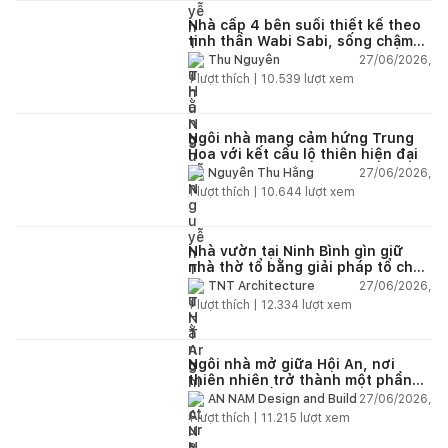
Nhà cấp 4 bên suối thiết kế theo
tinh thần Wabi Sabi, sống chậm
giữa thiên nhiên
27/06/2026,
Thu Nguyễn
1
lượt thích |
10.539
lượt xem
Ngôi nhà mang cảm hứng Trung
Hoa với kết cấu lộ thiên hiện đại
27/06/2026,
Nguyễn Thu Hằng
1
lượt thích |
10.644
lượt xem
Nhà vườn tại Ninh Bình gìn giữ
nhà thờ tổ bằng giải pháp tổ chức
lại không gian
27/06/2026,
TNT Architecture
1
lượt thích |
12.334
lượt xem
Ngôi nhà mở giữa Hội An, nơi
thiên nhiên trở thành một phần
của cuộc sống
27/06/2026,
AN NAM Design and Build
1
lượt thích |
11.215
lượt xem