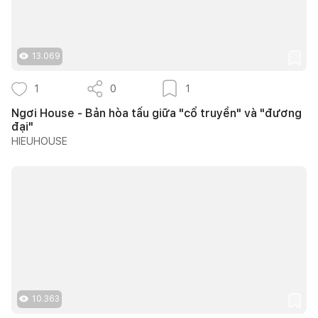
13.069
1
0
1
Ngơi House - Bản hòa tấu giữa "cổ truyền" và "đương
đại"
HIEUHOUSE
10.363