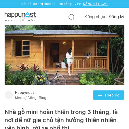
Kết nối đơn vị thiết kế - thi công uy tín.
ĐĂNG KÝ NGAY!
Đăng nhập
Đăng ký
M
Ạ
N
G
X
Ã
H
Ộ
I
Happynest
Theo dõi
Media/ Cộng đồng
Nhà gỗ mini hoàn thiện trong 3 tháng, là
nơi để nữ gia chủ tận hưởng thiên nhiên
yên bình, rời xa phố thị