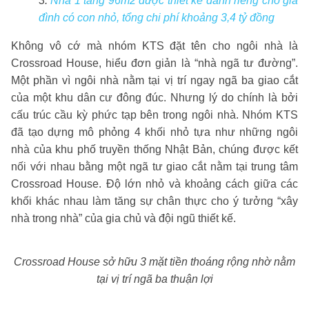
3.
Nhà 1 tầng 96m2 được thiết kế dành riêng cho gia
đình có con nhỏ, tổng chi phí khoảng 3,4 tỷ đồng
Không vô cớ mà nhóm KTS đặt tên cho ngôi nhà là
Crossroad House, hiểu đơn giản là “nhà ngã tư đường”.
Một phần vì ngôi nhà nằm tại vị trí ngay ngã ba giao cắt
của một khu dân cư đông đúc. Nhưng lý do chính là bởi
cấu trúc cầu kỳ phức tạp bên trong ngôi nhà. Nhóm KTS
đã tạo dựng mô phỏng 4 khối nhỏ tựa như những ngôi
nhà của khu phố truyền thống Nhật Bản, chúng được kết
nối với nhau bằng một ngã tư giao cắt nằm tại trung tâm
Crossroad House. Độ lớn nhỏ và khoảng cách giữa các
khối khác nhau làm tăng sự chân thực cho ý tưởng “xây
nhà trong nhà” của gia chủ và đội ngũ thiết kế.
Crossroad House sở hữu 3 mặt tiền thoáng rộng nhờ nằm
tại vị trí ngã ba thuận lợi