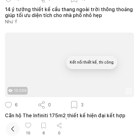
14 ý tưởng thiết kế cầu thang ngoài trời thông thoáng
giúp tối ưu diện tích cho nhà phố nhỏ hẹp
Như Ý
Kết nối thiết kế, thi công
Mua sắm hoàn thiện nhà
10.059
6
0
3
Căn hộ The Infiniti 175m2 thiết kế hiện đại kết hợp
nghệ thuật Modern Art đầy cảm xúc
139DESIGN
10
6
0