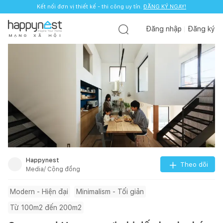
Kết nối đơn vị thiết kế - thi công uy tín.
ĐĂNG KÝ NGAY!
Đăng nhập
Đăng ký
M
Ạ
N
G
X
Ã
H
Ộ
I
Happynest
Theo dõi
Media/ Cộng đồng
Modern - Hiện đại
Minimalism - Tối giản
Từ 100m2 đến 200m2