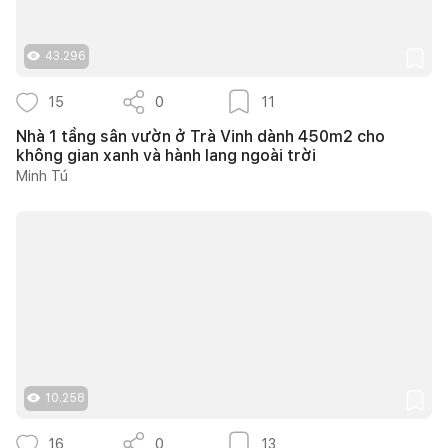
43.296
15
0
11
Nhà 1 tầng sân vườn ở Trà Vinh dành 450m2 cho
không gian xanh và hành lang ngoài trời
Minh Tú
10.258
16
0
13