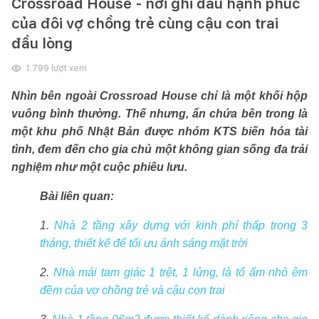
Crossroad House - nơi ghi dấu hạnh phúc
của đôi vợ chồng trẻ cùng cậu con trai
đầu lòng
1.799
lượt xem
Nhìn bên ngoài Crossroad House chỉ là một khối hộp
vuông bình thường. Thế nhưng, ẩn chứa bên trong là
một khu phố Nhật Bản được nhóm KTS biến hóa tài
tình, đem đến cho gia chủ một không gian sống đa trải
nghiệm như một cuộc phiêu lưu.
Bài liên quan:
1.
Nhà 2 tầng xây dựng với kinh phí thấp trong 3
tháng, thiết kế để tối ưu ánh sáng mặt trời
2.
Nhà mái tam giác 1 trệt, 1 lửng, là tổ ấm nhỏ êm
đềm của vợ chồng trẻ và cậu con trai