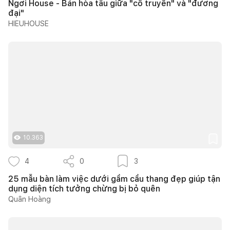
Ngơi House - Bản hòa tấu giữa "cổ truyền" và "đương
đại"
HIEUHOUSE
10.363
4
0
3
25 mẫu bàn làm việc dưới gầm cầu thang đẹp giúp tận
dụng diện tích tưởng chừng bị bỏ quên
Quân Hoàng