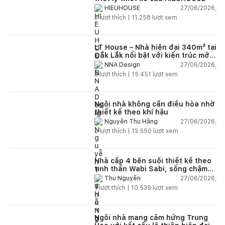
27/06/2026,
HIEUHOUSE
3
lượt thích |
11.258
lượt xem
LT House – Nhà hiện đại 340m² tại
Đắk Lắk nổi bật với kiến trúc mở
và hệ sân vườn kết nối thiên
27/06/2026,
NNA Design
nhiên
3
lượt thích |
15.451
lượt xem
Ngôi nhà không cần điều hòa nhờ
thiết kế theo khí hậu
27/06/2026,
Nguyễn Thu Hằng
2
lượt thích |
13.550
lượt xem
Nhà cấp 4 bên suối thiết kế theo
tinh thần Wabi Sabi, sống chậm
giữa thiên nhiên
27/06/2026,
Thu Nguyễn
1
lượt thích |
10.539
lượt xem
Ngôi nhà mang cảm hứng Trung