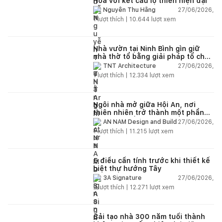
Hoa với kết cấu lộ thiên hiện đại
27/06/2026,
Nguyễn Thu Hằng
1
lượt thích |
10.644
lượt xem
Nhà vườn tại Ninh Bình gìn giữ
nhà thờ tổ bằng giải pháp tổ chức
lại không gian
27/06/2026,
TNT Architecture
1
lượt thích |
12.334
lượt xem
Ngôi nhà mở giữa Hội An, nơi
thiên nhiên trở thành một phần
của cuộc sống
27/06/2026,
AN NAM Design and Build
1
lượt thích |
11.215
lượt xem
5 điều cần tính trước khi thiết kế
biệt thự hướng Tây
27/06/2026,
3A Signature
2
lượt thích |
12.271
lượt xem
Cải tạo nhà 300 năm tuổi thành