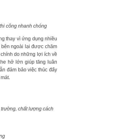
 thi công nhanh chóng
ng thay vì ứng dụng nhiều
u bên ngoài lại được chăm
 chính do những lợi ích về
khe hở lớn giúp tăng luân
 vẫn đảm bảo việc thúc đẩy
 mát.
i trường, chất lượng cách
áng