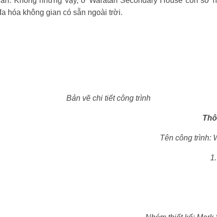
ian. Không những vậy, ở Waratah Secondary House còn sở h
đa hóa không gian có sẵn ngoài trời.
Bản vẽ chi tiết công trình
Thôn
Tên công trình:
1.