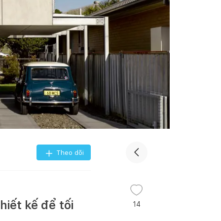
Theo dõi
iết kế để tối
14