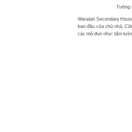
Tường t
Waratah Secondary House 
ban đầu của chủ nhà. Công
các mô-đun như: tấm tườn