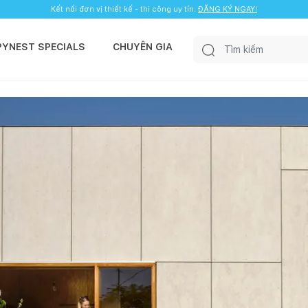
Kết nối đơn vị thiết kế - thi công uy tín.
ĐĂNG KÝ NGAY!
PYNEST SPECIALS
CHUYÊN GIA