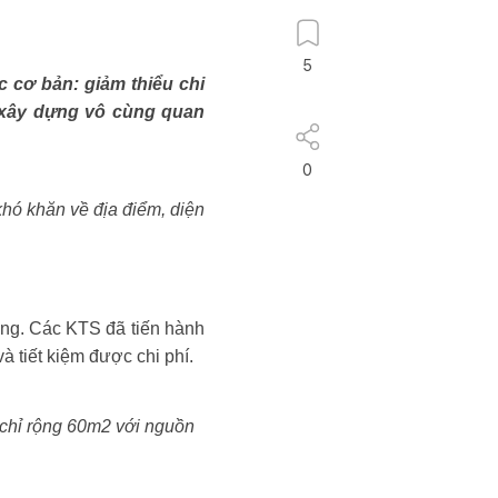
5
 cơ bản: giảm thiểu chi
h xây dựng vô cùng quan
0
khó khăn về địa điểm, diện
dụng. Các KTS đã tiến hành
à tiết kiệm được chi phí.
 chỉ rộng 60m2 với nguồn