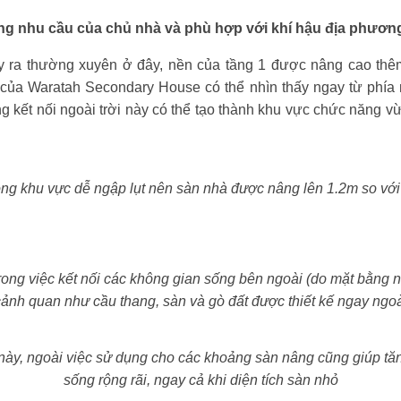
ứng nhu cầu của chủ nhà và phù hợp với khí hậu địa phươn
xảy ra thường xuyên ở đây, nền của tầng 1 được nâng cao thê
 của Waratah Secondary House có thể nhìn thấy ngay từ phía 
g kết nối ngoài trời này có thể tạo thành khu vực chức năng v
ng khu vực dễ ngập lụt nên sàn nhà được nâng lên 1.2m so với
ong việc kết nối các không gian sống bên ngoài (do mặt bằng n
ảnh quan như cầu thang, sàn và gò đất được thiết kế ngay ngo
 này, ngoài việc sử dụng cho các khoảng sàn nâng cũng giúp tă
sống rộng rãi, ngay cả khi diện tích sàn nhỏ