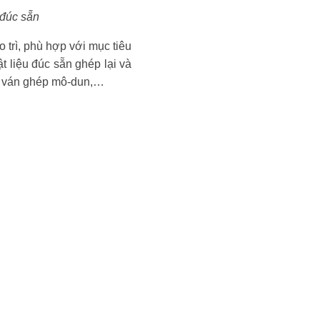
 đúc sẵn
trì, phù hợp với mục tiêu
t liệu đúc sẵn ghép lại và
i, ván ghép mô-dun,…