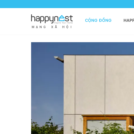
CỘNG ĐỒNG
HAP
M
Ạ
N
G
X
Ã
H
Ộ
I