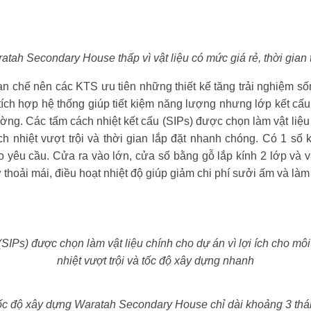
atah Secondary House thấp vì vật liệu có mức giá rẻ, thời gian
n chế nên các KTS ưu tiên những thiết kế tăng trải nghiệm số
ích hợp hệ thống giúp tiết kiệm năng lượng nhưng lớp kết cấ
ờng. Các tấm cách nhiệt kết cấu (SIPs) được chọn làm vật liệu
h nhiệt vượt trội và thời gian lắp đặt nhanh chóng. Có 1 số 
eo yêu cầu. Cửa ra vào lớn, cửa sổ bằng gỗ lắp kính 2 lớp và
 thoải mái, điều hoạt nhiệt độ giúp giảm chi phí sưởi ấm và làm
SIPs) được chọn làm vật liệu chính cho dự án vì lợi ích cho mô
nhiệt vượt trội và tốc độ xây dựng nhanh
c độ xây dựng Waratah Secondary House chỉ dài khoảng 3 th