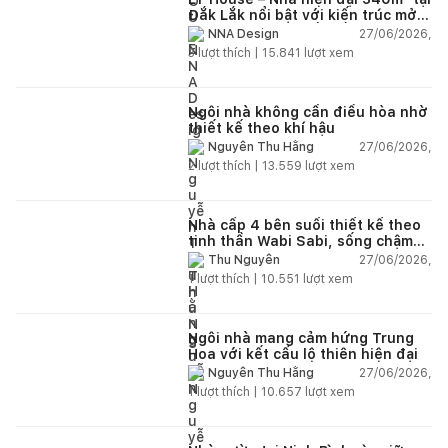
Đắk Lắk nổi bật với kiến trúc mở
và hệ sân vườn kết nối thiên
27/06/2026,
NNA Design
nhiên
3
lượt thích |
15.841
lượt xem
Ngôi nhà không cần điều hòa nhờ
thiết kế theo khí hậu
27/06/2026,
Nguyễn Thu Hằng
2
lượt thích |
13.559
lượt xem
Nhà cấp 4 bên suối thiết kế theo
tinh thần Wabi Sabi, sống chậm
giữa thiên nhiên
27/06/2026,
Thu Nguyễn
1
lượt thích |
10.551
lượt xem
Ngôi nhà mang cảm hứng Trung
Hoa với kết cấu lộ thiên hiện đại
27/06/2026,
Nguyễn Thu Hằng
1
lượt thích |
10.657
lượt xem