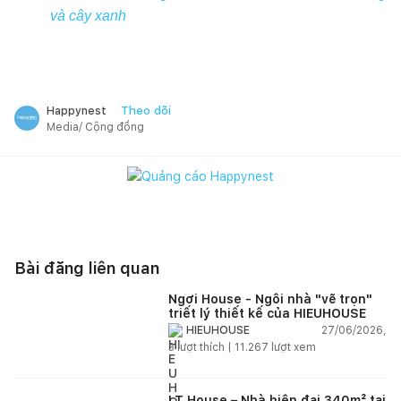
và cây xanh
Theo dõi
Happynest
Media/ Cộng đồng
Bài đăng liên quan
Ngơi House - Ngôi nhà "vẽ trọn"
triết lý thiết kế của HIEUHOUSE
27/06/2026,
HIEUHOUSE
3
lượt thích |
11.267
lượt xem
LT House – Nhà hiện đại 340m² tại