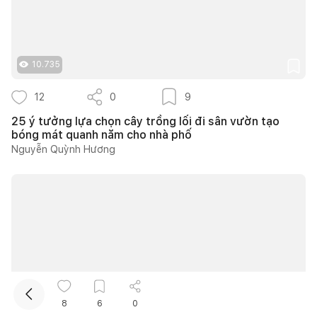
10.735
12
0
9
25 ý tưởng lựa chọn cây trồng lối đi sân vườn tạo
bóng mát quanh năm cho nhà phố
Kết nối thiết kế, thi công
Nguyễn Quỳnh Hương
Mua sắm hoàn thiện nhà
8
6
0
12.175