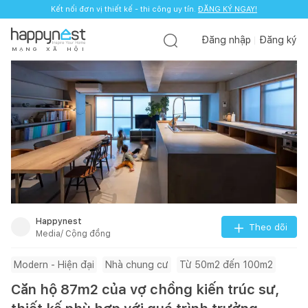
Kết nối đơn vị thiết kế - thi công uy tín.
ĐĂNG KÝ NGAY!
Đăng nhập
Đăng ký
M
Ạ
N
G
X
Ã
H
Ộ
I
Happynest
Theo dõi
Media/ Cộng đồng
Modern - Hiện đại
Nhà chung cư
Từ 50m2 đến 100m2
Căn hộ 87m2 của vợ chồng kiến trúc sư,