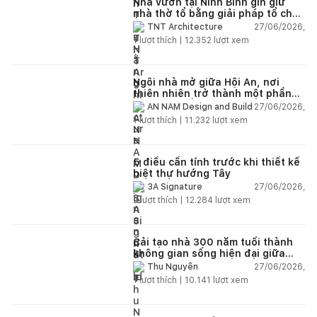
Nhà vườn tại Ninh Bình gìn giữ
nhà thờ tổ bằng giải pháp tổ chức
lại không gian
27/06/2026,
TNT Architecture
1
lượt thích |
12.352
lượt xem
Ngôi nhà mở giữa Hội An, nơi
thiên nhiên trở thành một phần
của cuộc sống
27/06/2026,
AN NAM Design and Build
1
lượt thích |
11.232
lượt xem
5 điều cần tính trước khi thiết kế
biệt thự hướng Tây
27/06/2026,
3A Signature
2
lượt thích |
12.284
lượt xem
Cải tạo nhà 300 năm tuổi thành
không gian sống hiện đại giữa
thiên nhiên
27/06/2026,
Thu Nguyễn
1
lượt thích |
10.141
lượt xem