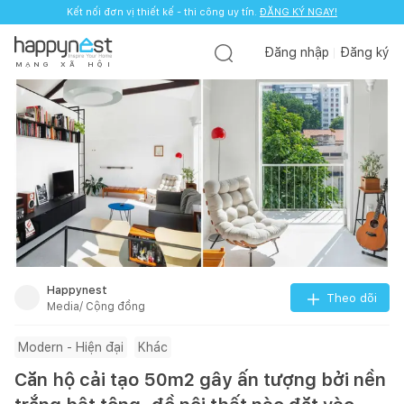
Kết nối đơn vị thiết kế - thi công uy tín.
ĐĂNG KÝ NGAY!
Đăng nhập
Đăng ký
M
Ạ
N
G
X
Ã
H
Ộ
I
Happynest
Theo dõi
Media/ Cộng đồng
Modern - Hiện đại
Khác
Căn hộ cải tạo 50m2 gây ấn tượng bởi nền