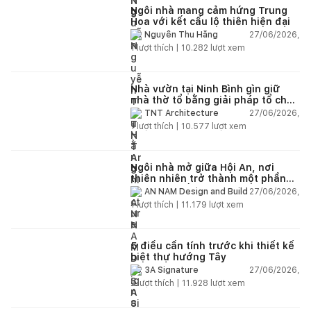
Ngôi nhà mang cảm hứng Trung
Hoa với kết cấu lộ thiên hiện đại
27/06/2026,
Nguyễn Thu Hằng
1
lượt thích |
10.282
lượt xem
Nhà vườn tại Ninh Bình gìn giữ
nhà thờ tổ bằng giải pháp tổ chức
lại không gian
27/06/2026,
TNT Architecture
1
lượt thích |
10.577
lượt xem
Ngôi nhà mở giữa Hội An, nơi
thiên nhiên trở thành một phần
của cuộc sống
27/06/2026,
AN NAM Design and Build
1
lượt thích |
11.179
lượt xem
5 điều cần tính trước khi thiết kế
biệt thự hướng Tây
27/06/2026,
3A Signature
2
lượt thích |
11.928
lượt xem