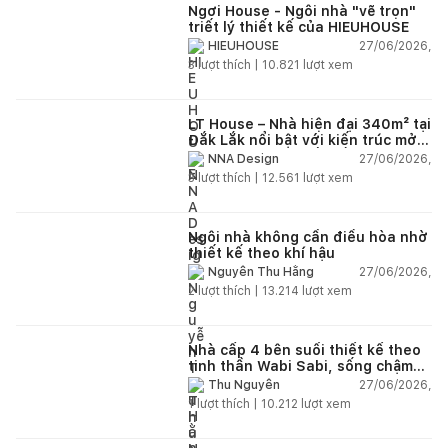
Ngơi House - Ngôi nhà "vẽ trọn"
triết lý thiết kế của HIEUHOUSE
27/06/2026,
HIEUHOUSE
3
lượt thích |
10.821
lượt xem
LT House – Nhà hiện đại 340m² tại
Đắk Lắk nổi bật với kiến trúc mở
và hệ sân vườn kết nối thiên
27/06/2026,
NNA Design
nhiên
3
lượt thích |
12.561
lượt xem
Ngôi nhà không cần điều hòa nhờ
thiết kế theo khí hậu
27/06/2026,
Nguyễn Thu Hằng
2
lượt thích |
13.214
lượt xem
Nhà cấp 4 bên suối thiết kế theo
tinh thần Wabi Sabi, sống chậm
giữa thiên nhiên
27/06/2026,
Thu Nguyễn
1
lượt thích |
10.212
lượt xem