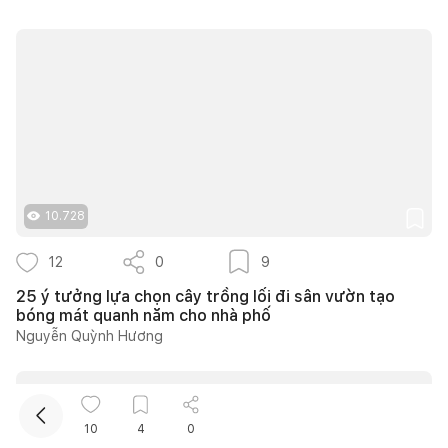
Kết nối thiết kế, thi công
10.728
12
0
9
Mua sắm hoàn thiện nhà
25 ý tưởng lựa chọn cây trồng lối đi sân vườn tạo
bóng mát quanh năm cho nhà phố
Nguyễn Quỳnh Hương
10
4
0