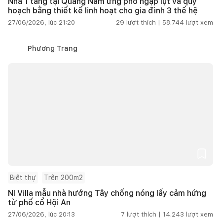
Nhà 1 tầng tại Quảng Nam ứng phó ngập lụt và quy
hoạch bằng thiết kế linh hoạt cho gia đình 3 thế hệ
27/06/2026, lúc 21:20
29
lượt thích |
58.744
lượt xem
Phương Trang
Biệt thự
Trên 200m2
NI Villa mẫu nhà hướng Tây chống nóng lấy cảm hứng
từ phố cổ Hội An
27/06/2026, lúc 20:13
7
lượt thích |
14.243
lượt xem