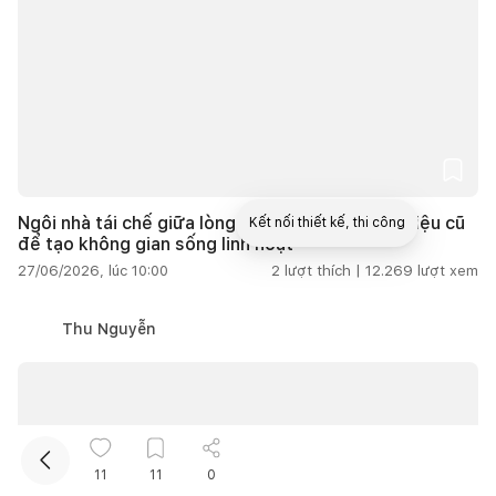
Ngôi nhà tái chế giữa lòng đô thị, tận dụng vật liệu cũ
Kết nối thiết kế, thi công
để tạo không gian sống linh hoạt
27/06/2026, lúc 10:00
2
lượt thích |
12.269
lượt xem
Mua sắm hoàn thiện nhà
Thu Nguyễn
11
11
0