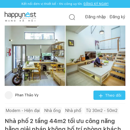
Kết nối đơn vị thiết kế - thi công uy tín.
ĐĂNG KÝ NGAY!
Đăng nhập
Đăng ký
M
Ạ
N
G
X
Ã
H
Ộ
I
Phan Thảo Vy
Theo dõi
Modern - Hiện đại
Nhà ống
Nhà phố
Từ 30m2 - 50m2
Nhà phố 2 tầng 44m2 tối ưu công năng
bằng giải pháp không bố trí phòng khách