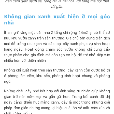
đến cảm giác sạch sẽ, rộng rãi và hài hòa với tổng thể nội thất
tối giản
Không gian xanh xuất hiện ở mọi góc
nhà
Ít ai nghĩ rằng một căn nhà 2 tầng chỉ rộng 44m2 lại có thể sở
hữu khu vườn xanh trên sân thượng. Gia chủ tận dụng diện tích
mái để trồng rau sạch và các loại cây xanh phục vụ sinh hoạt
hằng ngày. Hoạt động chăm sóc vườn không chỉ cung cấp
thực phẩm cho gia đình mà còn tạo cơ hội để trẻ nhỏ tiếp xúc
nhiều hơn với thiên nhiên.
Không chỉ xuất hiện trên sân thượng, cây xanh còn được bố trí
ở phòng làm việc, khu bếp, phòng sinh hoạt chung và phòng
ngủ.
Những chậu cây nhỏ kết hợp với ánh sáng tự nhiên giúp không
gian trở nên mềm mại và gần gũi hơn. Trong bối cảnh đô thị
ngày càng thiếu hụt mảng xanh, đây là một trong những giải
pháp đơn giản nhưng mang lại hiệu quả lớn về mặt cảm xúc và
chất lượng sống.