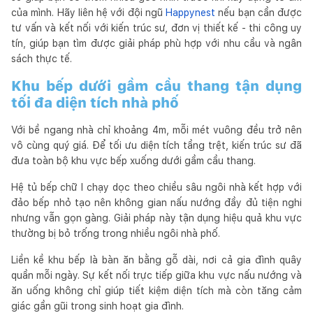
của mình. Hãy liên hệ với đội ngũ
Happynest
nếu bạn cần được
tư vấn và kết nối với kiến trúc sư, đơn vị thiết kế - thi công uy
tín, giúp bạn tìm được giải pháp phù hợp với nhu cầu và ngân
sách thực tế.
Khu bếp dưới gầm cầu thang tận dụng
tối đa diện tích nhà phố
Với bề ngang nhà chỉ khoảng 4m, mỗi mét vuông đều trở nên
vô cùng quý giá. Để tối ưu diện tích tầng trệt, kiến trúc sư đã
đưa toàn bộ khu vực bếp xuống dưới gầm cầu thang.
Hệ tủ bếp chữ I chạy dọc theo chiều sâu ngôi nhà kết hợp với
đảo bếp nhỏ tạo nên không gian nấu nướng đầy đủ tiện nghi
nhưng vẫn gọn gàng. Giải pháp này tận dụng hiệu quả khu vực
thường bị bỏ trống trong nhiều ngôi nhà phố.
Liền kề khu bếp là bàn ăn bằng gỗ dài, nơi cả gia đình quây
quần mỗi ngày. Sự kết nối trực tiếp giữa khu vực nấu nướng và
ăn uống không chỉ giúp tiết kiệm diện tích mà còn tăng cảm
giác gần gũi trong sinh hoạt gia đình.