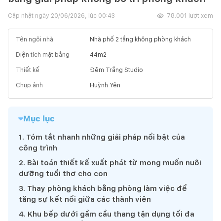
Cập nhật ngày
20/06/2026, lúc 00:43
78.001
lượt xem
Tên ngôi nhà
Nhà phố 2 tầng không phòng khách
Diện tích mặt bằng
44
m2
Thiết kế
Đêm Trắng Studio
Chụp ảnh
Huỳnh Yên
Mục lục
1
.
Tóm tắt nhanh những giải pháp nổi bật của
công trình
2
.
Bài toán thiết kế xuất phát từ mong muốn nuôi
dưỡng tuổi thơ cho con
3
.
Thay phòng khách bằng phòng làm việc để
tăng sự kết nối giữa các thành viên
4
.
Khu bếp dưới gầm cầu thang tận dụng tối đa