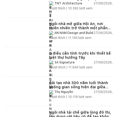
lại không gian
27/06/2026,
TNT Architecture
1
lượt thích |
10.592
lượt xem
Ngôi nhà mở giữa Hội An, nơi
thiên nhiên trở thành một phần
của cuộc sống
27/06/2026,
AN NAM Design and Build
1
lượt thích |
11.193
lượt xem
5 điều cần tính trước khi thiết kế
biệt thự hướng Tây
27/06/2026,
3A Signature
2
lượt thích |
11.940
lượt xem
Cải tạo nhà 300 năm tuổi thành
không gian sống hiện đại giữa
thiên nhiên
27/06/2026,
Thu Nguyễn
1
lượt thích |
10.119
lượt xem
Ngôi nhà tái chế giữa lòng đô thị,
tận dụng vật liệu cũ để tạo không