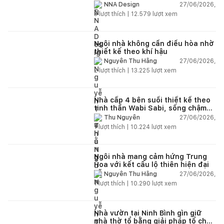
và hệ sân vườn kết nối thiên
27/06/2026,
NNA Design
nhiên
3
lượt thích |
12.579
lượt xem
Ngôi nhà không cần điều hòa nhờ
thiết kế theo khí hậu
27/06/2026,
Nguyễn Thu Hằng
2
lượt thích |
13.225
lượt xem
Nhà cấp 4 bên suối thiết kế theo
tinh thần Wabi Sabi, sống chậm
giữa thiên nhiên
27/06/2026,
Thu Nguyễn
1
lượt thích |
10.224
lượt xem
Ngôi nhà mang cảm hứng Trung
Hoa với kết cấu lộ thiên hiện đại
27/06/2026,
Nguyễn Thu Hằng
1
lượt thích |
10.290
lượt xem
Nhà vườn tại Ninh Bình gìn giữ
nhà thờ tổ bằng giải pháp tổ chức