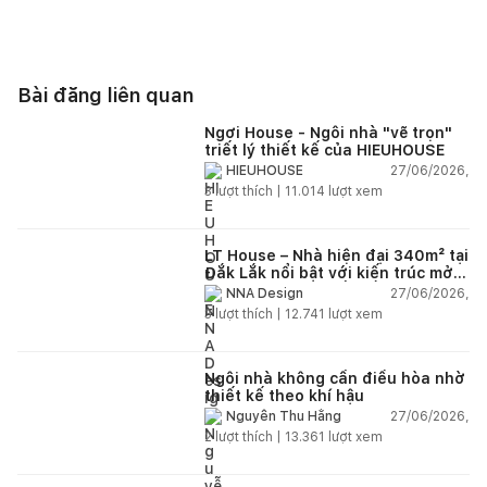
Bài đăng liên quan
Ngơi House - Ngôi nhà "vẽ trọn"
triết lý thiết kế của HIEUHOUSE
27/06/2026,
HIEUHOUSE
3
lượt thích |
11.014
lượt xem
LT House – Nhà hiện đại 340m² tại
Đắk Lắk nổi bật với kiến trúc mở
và hệ sân vườn kết nối thiên
27/06/2026,
NNA Design
nhiên
3
lượt thích |
12.741
lượt xem
Ngôi nhà không cần điều hòa nhờ
thiết kế theo khí hậu
27/06/2026,
Nguyễn Thu Hằng
2
lượt thích |
13.361
lượt xem