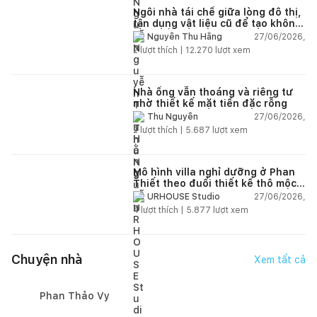
Ngôi nhà tái chế giữa lòng đô thị,
tận dụng vật liệu cũ để tạo không
gian sống linh hoạt
27/06/2026,
Nguyễn Thu Hằng
2
lượt thích |
12.270
lượt xem
Nhà ống vẫn thoáng và riêng tư
nhờ thiết kế mặt tiền đặc rỗng
27/06/2026,
Thu Nguyễn
2
lượt thích |
5.687
lượt xem
Mô hình villa nghỉ dưỡng ở Phan
Thiết theo đuổi thiết kế thô mộc
và vẻ đẹp nguyên bản
27/06/2026,
URHOUSE Studio
4
lượt thích |
5.877
lượt xem
Chuyện nhà
Xem tất cả
Phan Thảo Vy