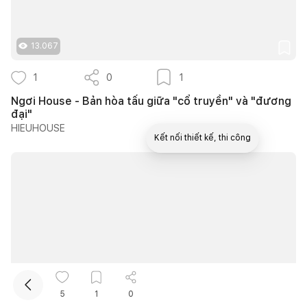
13.067
1
0
1
Ngơi House - Bản hòa tấu giữa "cổ truyền" và "đương
đại"
HIEUHOUSE
Kết nối thiết kế, thi công
Mua sắm hoàn thiện nhà
10.362
5
1
0