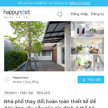
Kết nối đơn vị thiết kế - thi công uy tín.
ĐĂNG KÝ NGAY!
Đăng nhập
Đăng ký
M
Ạ
N
G
X
Ã
H
Ộ
I
Happynest
Theo dõi
Media/ Cộng đồng
Modern - Hiện đại
Nhà phố
Nhà phố thay đổi hoàn toàn thiết kế để