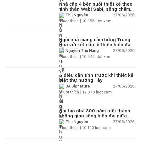
Nhà cấp 4 bên suối thiết kế theo
tinh thần Wabi Sabi, sống chậm
giữa thiên nhiên
27/06/2026,
Thu Nguyễn
1
lượt thích |
10.358
lượt xem
Ngôi nhà mang cảm hứng Trung
Hoa với kết cấu lộ thiên hiện đại
27/06/2026,
Nguyễn Thu Hằng
1
lượt thích |
10.442
lượt xem
5 điều cần tính trước khi thiết kế
biệt thự hướng Tây
27/06/2026,
3A Signature
2
lượt thích |
12.078
lượt xem
Cải tạo nhà 300 năm tuổi thành
không gian sống hiện đại giữa
thiên nhiên
27/06/2026,
Thu Nguyễn
1
lượt thích |
10.120
lượt xem