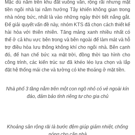
Mặc dù nằm trên khu đất vuông vắn, rộng rãi nhưng mặt
tiền ngôi nhà lại nằm hướng Tây khiến không gian trong
nhà nóng bức, nhất là vào những ngày thời tiết nắng gắt.
Để giải quyết vấn đề này, nhóm KTS đã chọn cách thiết kế
hài hòa với thiên nhiên. Tăng mảng xanh nhiều nhất có
thể ở cả khu vực bên trong và bên ngoài để làm mát và hỗ
trợ điều hòa lưu thông không khí cho ngôi nhà. Bên cạnh
đó, để hạn chế bức xạ mặt trời, đồng thời tạo hình cho
công trình, các kiến trúc sư đã khéo léo lựa chọn và lắp
đặt hệ thống mái che và tường có khe thoáng ở mặt tiền.
Nhà phố 3 tầng nằm trên một con ngõ nhỏ có vẻ ngoài kín
đáo, đảm bảo tính riêng tư cho gia chủ
Khoảng sân rộng rãi là bước đệm giúp giảm nhiệt, chống
nóng cho căn nhà