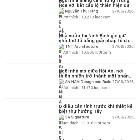
Ngôi nhà mang cảm hứng Trung
Hoa với kết cấu lộ thiên hiện đại
27/06/2026,
Nguyễn Thu Hằng
1
lượt thích |
10.270
lượt xem
Nhà vườn tại Ninh Bình gìn giữ
nhà thờ tổ bằng giải pháp tổ chức
lại không gian
27/06/2026,
TNT Architecture
1
lượt thích |
10.565
lượt xem
Ngôi nhà mở giữa Hội An, nơi
thiên nhiên trở thành một phần
của cuộc sống
27/06/2026,
AN NAM Design and Build
1
lượt thích |
11.170
lượt xem
5 điều cần tính trước khi thiết kế
biệt thự hướng Tây
27/06/2026,
3A Signature
2
lượt thích |
11.916
lượt xem