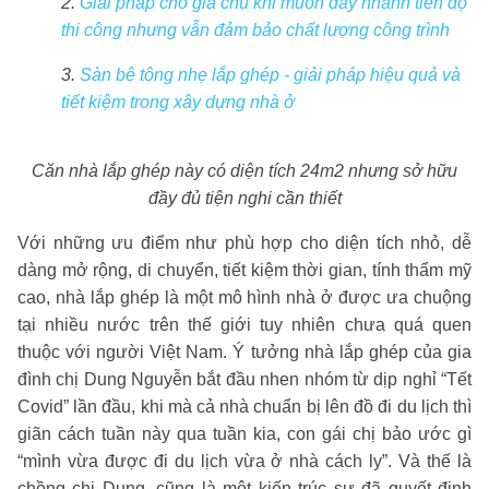
2.
Giải pháp cho gia chủ khi muốn đẩy nhanh tiến độ
thi công nhưng vẫn đảm bảo chất lượng công trình
3.
Sàn bê tông nhẹ lắp ghép - giải pháp hiệu quả và
tiết kiệm trong xây dựng nhà ở
Căn nhà lắp ghép này có diện tích 24m2 nhưng sở hữu
đầy đủ tiện nghi cần thiết
Với những ưu điểm như phù hợp cho diện tích nhỏ, dễ
dàng mở rộng, di chuyển, tiết kiệm thời gian, tính thẩm mỹ
cao, nhà lắp ghép là một mô hình nhà ở được ưa chuộng
tại nhiều nước trên thế giới tuy nhiên chưa quá quen
thuộc với người Việt Nam. Ý tưởng nhà lắp ghép của gia
đình chị Dung Nguyễn bắt đầu nhen nhóm từ dịp nghỉ “Tết
Covid” lần đầu, khi mà cả nhà chuẩn bị lên đồ đi du lịch thì
giãn cách tuần này qua tuần kia, con gái chị bảo ước gì
“mình vừa được đi du lịch vừa ở nhà cách ly”. Và thế là
chồng chị Dung, cũng là một kiến trúc sư đã quyết định