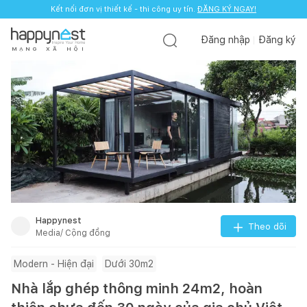
Kết nối đơn vị thiết kế - thi công uy tín.
ĐĂNG KÝ NGAY!
Đăng nhập
Đăng ký
M
Ạ
N
G
X
Ã
H
Ộ
I
Happynest
Theo dõi
Media/ Cộng đồng
Modern - Hiện đại
Dưới 30m2
Nhà lắp ghép thông minh 24m2, hoàn