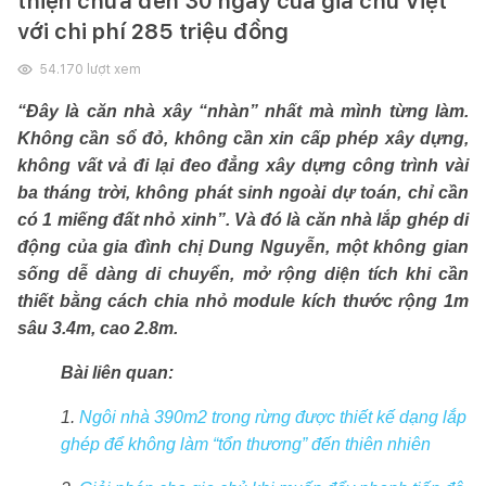
thiện chưa đến 30 ngày của gia chủ Việt
với chi phí 285 triệu đồng
54.170
lượt xem
“Đây là căn nhà xây “nhàn” nhất mà mình từng làm.
Không cần sổ đỏ, không cần xin cấp phép xây dựng,
không vất vả đi lại đeo đẳng xây dựng công trình vài
ba tháng trời, không phát sinh ngoài dự toán, chỉ cần
có 1 miếng đất nhỏ xinh”. Và đó là căn nhà lắp ghép di
động của gia đình chị Dung Nguyễn, một không gian
sống dễ dàng di chuyển, mở rộng diện tích khi cần
thiết bằng cách chia nhỏ module kích thước rộng 1m
sâu 3.4m, cao 2.8m.
Bài liên quan:
1.
Ngôi nhà 390m2 trong rừng được thiết kế dạng lắp
ghép để không làm “tổn thương” đến thiên nhiên