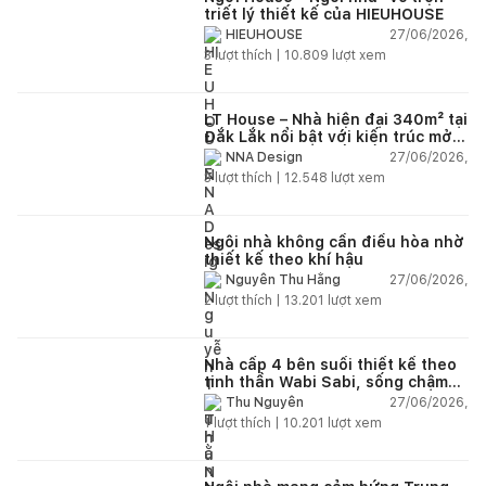
triết lý thiết kế của HIEUHOUSE
27/06/2026,
HIEUHOUSE
3
lượt thích |
10.809
lượt xem
LT House – Nhà hiện đại 340m² tại
Đắk Lắk nổi bật với kiến trúc mở
và hệ sân vườn kết nối thiên
27/06/2026,
NNA Design
nhiên
3
lượt thích |
12.548
lượt xem
Ngôi nhà không cần điều hòa nhờ
thiết kế theo khí hậu
27/06/2026,
Nguyễn Thu Hằng
2
lượt thích |
13.201
lượt xem
Nhà cấp 4 bên suối thiết kế theo
tinh thần Wabi Sabi, sống chậm
giữa thiên nhiên
27/06/2026,
Thu Nguyễn
1
lượt thích |
10.201
lượt xem