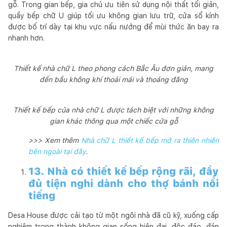
gỗ. Trong gian bếp, gia chủ ưu tiên sử dụng nội thất tối giản,
quầy bếp chữ U giúp tối ưu không gian lưu trữ, cửa sổ kính
được bố trí dày tại khu vực nấu nướng để mùi thức ăn bay ra
nhanh hơn.
Thiết kế nhà chữ L theo phong cách Bắc Âu đơn giản, mang
đến bầu không khí thoải mái và thoáng đãng
Thiết kế bếp của nhà chữ L được tách biệt với những không
gian khác thông qua một chiếc cửa gỗ
>>> Xem thêm
Nhà chữ L thiết kế bếp mở ra thiên nhiên
bên ngoài tại đây
.
13. Nhà có thiết kế bếp rộng rãi, đầy
đủ tiện nghi dành cho thợ bánh nổi
tiếng
Desa House được cải tạo từ một ngôi nhà đã cũ kỹ, xuống cấp
nghiêm trọng thành không gian sống hiện đại, độc đáo, đáp