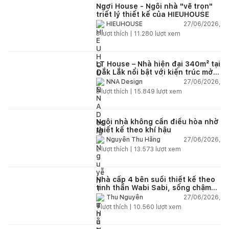
Ngơi House - Ngôi nhà "vẽ trọn"
triết lý thiết kế của HIEUHOUSE
27/06/2026,
HIEUHOUSE
3
lượt thích |
11.280
lượt xem
LT House – Nhà hiện đại 340m² tại
Đắk Lắk nổi bật với kiến trúc mở
và hệ sân vườn kết nối thiên
27/06/2026,
NNA Design
nhiên
3
lượt thích |
15.849
lượt xem
Ngôi nhà không cần điều hòa nhờ
thiết kế theo khí hậu
27/06/2026,
Nguyễn Thu Hằng
2
lượt thích |
13.573
lượt xem
Nhà cấp 4 bên suối thiết kế theo
tinh thần Wabi Sabi, sống chậm
giữa thiên nhiên
27/06/2026,
Thu Nguyễn
1
lượt thích |
10.560
lượt xem