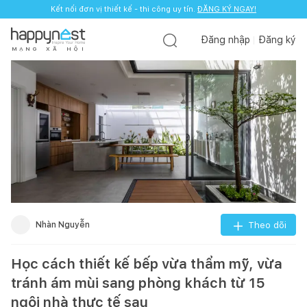
Kết nối đơn vị thiết kế - thi công uy tín.
Kết nối đơn vị thiết kế - thi công uy tín.
ĐĂNG KÝ NGAY!
ĐĂNG KÝ NGAY!
Đăng nhập
Đăng ký
M
Ạ
N
G
X
Ã
H
Ộ
I
Nhàn Nguyễn
Theo dõi
Học cách thiết kế bếp vừa thẩm mỹ, vừa
tránh ám mùi sang phòng khách từ 15
ngôi nhà thực tế sau