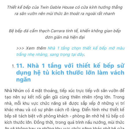
Thiết kế bếp của Twin Gable House có cửa kính hướng thẳng
ra sân vườn nên mùi thức ăn thoát ra ngoài rất nhanh
Bệ bếp đá cẩm thạch Carrara tinh tế, khiến không gian bếp
đơn giản mà hiện đại
>>> Xem thêm
Nhà 1 tầng chọn thiết kế bếp mở màu
trắng nhẹ nhàng, sang trọng tại đây
.
11. Nhà 1 tầng với thiết kế bếp sử
dụng hệ tủ kích thước lớn làm vách
ngăn
Nhà Nhúm có 4 mặt thoáng, tiếp xúc trực tiếp với sân vườn để
tạo nên sự kết nối gần gũi cùng thiên nhiên rộng lớn. Trong
nhà, mỗi khu vực chức năng sẽ được sắp xếp ở những vị trí
khác nhau và có sự phân cách rõ ràng. Điển hình như thiết kế
bếp sẽ tách biệt với phòng khách - phòng ăn nhờ hệ tủ bếp có
kích thước lớn. Đồng thời, trong quá trình nấu nướng, mùi thức
ăn sẽ không bay ra những khu vực chức năng khác nhờ hệ cửa