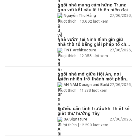
Ngôi nhà mang cảm hứng Trung
Hoa với kết cấu lộ thiên hiện đại
27/06/2026,
Nguyễn Thu Hằng
1
lượt thích |
10.662
lượt xem
Nhà vườn tại Ninh Bình gìn giữ
nhà thờ tổ bằng giải pháp tổ chức
lại không gian
27/06/2026,
TNT Architecture
1
lượt thích |
12.358
lượt xem
Ngôi nhà mở giữa Hội An, nơi
thiên nhiên trở thành một phần
của cuộc sống
27/06/2026,
AN NAM Design and Build
1
lượt thích |
11.238
lượt xem
5 điều cần tính trước khi thiết kế
biệt thự hướng Tây
27/06/2026,
3A Signature
2
lượt thích |
12.290
lượt xem