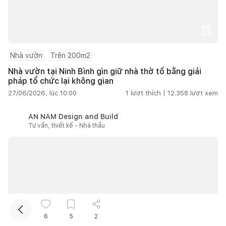
Nhà vườn
Trên 200m2
Nhà vườn tại Ninh Bình gìn giữ nhà thờ tổ bằng giải
pháp tổ chức lại không gian
27/06/2026, lúc 10:00
1
lượt thích |
12.358
lượt xem
Kết nối thiết kế, thi công
AN NAM Design and Build
Tư vấn, thiết kế - Nhà thầu
Mua sắm hoàn thiện nhà
6
5
2