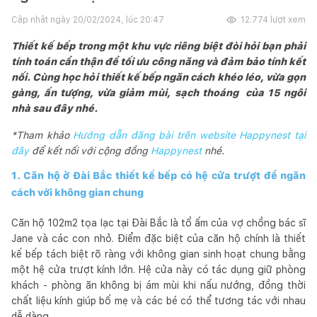
Cập nhật ngày
20/02/2024, lúc 20:47
12.774
lượt xem
Thiết kế bếp trong một khu vực riêng biệt đòi hỏi bạn phải
tính toán cẩn thận để tối ưu công năng và đảm bảo tính kết
nối. Cùng học hỏi thiết kế bếp ngăn cách khéo léo, vừa gọn
gàng, ấn tượng, vừa giảm mùi, sạch thoáng của 15 ngôi
nhà sau đây nhé.
*Tham khảo
Hướng dẫn đăng bài trên website Happynest tại
đây
để kết nối với cộng đồng
Happynest
nhé.
1. Căn hộ ở Đài Bắc thiết kế bếp có hệ cửa trượt để ngăn
cách với không gian chung
Căn hộ 102m2 tọa lạc tại Đài Bắc là tổ ấm của vợ chồng bác sĩ
Jane và các con nhỏ. Điểm đặc biệt của căn hộ chính là thiết
kế bếp tách biệt rõ ràng với không gian sinh hoạt chung bằng
một hệ cửa trượt kính lớn. Hệ cửa này có tác dụng giữ phòng
khách - phòng ăn không bị ám mùi khi nấu nướng, đồng thời
chất liệu kính giúp bố mẹ và các bé có thể tương tác với nhau
dễ dàng.