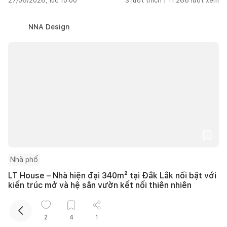
27/06/2026, lúc 10:00
3
lượt thích |
11.266
lượt xem
NNA Design
Kết nối thiết kế, thi công
Mua sắm hoàn thiện nhà
Nhà phố
LT House – Nhà hiện đại 340m² tại Đắk Lắk nổi bật với
kiến trúc mở và hệ sân vườn kết nối thiên nhiên
27/06/2026, lúc 10:00
3
lượt thích |
15.841
lượt xem
2
4
1
3A Signature