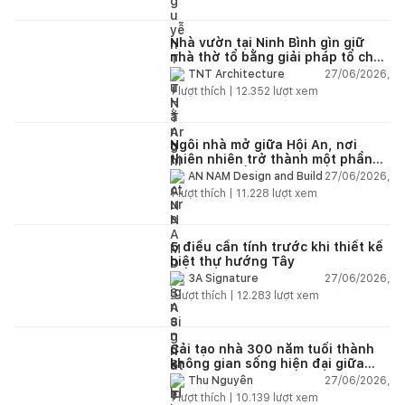
Nhà vườn tại Ninh Bình gìn giữ
nhà thờ tổ bằng giải pháp tổ chức
lại không gian
27/06/2026,
TNT Architecture
1
lượt thích |
12.352
lượt xem
Ngôi nhà mở giữa Hội An, nơi
thiên nhiên trở thành một phần
của cuộc sống
27/06/2026,
AN NAM Design and Build
1
lượt thích |
11.228
lượt xem
5 điều cần tính trước khi thiết kế
biệt thự hướng Tây
27/06/2026,
3A Signature
2
lượt thích |
12.283
lượt xem
Cải tạo nhà 300 năm tuổi thành
không gian sống hiện đại giữa
thiên nhiên
27/06/2026,
Thu Nguyễn
1
lượt thích |
10.139
lượt xem