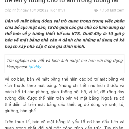
để lên ý tưởng cho tổ ấm trong tương lai
Cập nhật ngày
10/10/2022, lúc 18:51
4.150
lượt xem
Bản vẽ mặt bằng đóng vai trò quan trọng trong việc phân
chia bố cục mặt sàn, từ đó giúp các gia chủ có hình dung cụ
thể hơn về ý tưởng thiết kế của KTS. Dưới đây là 10 gợi ý
bản vẽ mặt bằng nhà cấp 4 dành cho những ai đang có kế
hoạch xây nhà cấp 4 cho gia đình mình.
Trải nghiệm bài viết và hình ảnh mượt mà hơn với ứng dụng
Happynest
tại đây
.
Về cơ bản, bản vẽ mặt bằng thể hiện các bố trí mặt bằng và
kích thước theo mặt bằng. Những chi tiết như kích thước và
cách bố trí các phòng, giao thông nội bộ, vị trí, độ rộng dày
tường đều được thể hiện trên bản vẽ mặt bằng. Ngoài ra có
thể diễn tả trên mặt bằng các thiết bị, đồ dùng vệ sinh, tủ,
giường, bàn ghế…
Trên thực tế, bản vẽ mặt bằng là yếu tố cơ bản đầu tiên và
quan trọng nhất đối với một công trình kiến trúc. Tuy nhiên,