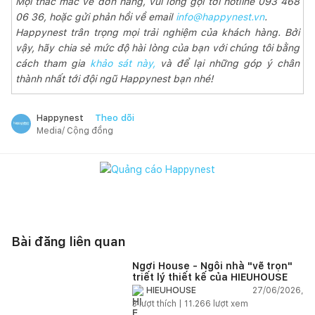
Mọi thắc mắc về đơn hàng, vui lòng gọi tới hotline 093 468
06 36, hoặc gửi phản hồi về email
info@happynest.vn
.
Happynest trân trọng mọi trải nghiệm của khách hàng. Bởi
vậy, hãy chia sẻ mức độ hài lòng của bạn với chúng tôi bằng
cách tham gia
khảo sát này,
và để lại những góp ý chân
thành nhất tới đội ngũ Happynest bạn nhé!
Theo dõi
Happynest
Media/ Cộng đồng
Bài đăng liên quan
Ngơi House - Ngôi nhà "vẽ trọn"
triết lý thiết kế của HIEUHOUSE
27/06/2026,
HIEUHOUSE
3
lượt thích |
11.266
lượt xem