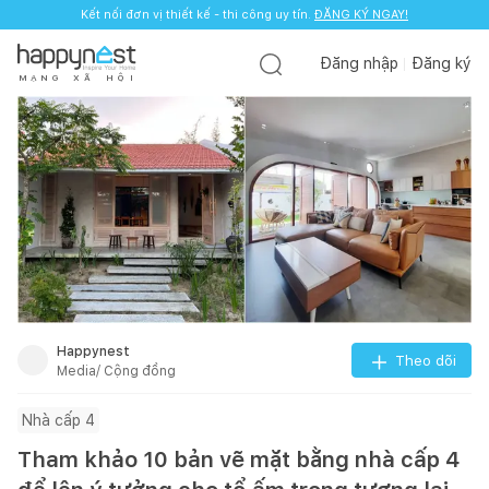
Kết nối đơn vị thiết kế - thi công uy tín.
ĐĂNG KÝ NGAY!
Đăng nhập
Đăng ký
M
Ạ
N
G
X
Ã
H
Ộ
I
Happynest
Theo dõi
Media/ Cộng đồng
Nhà cấp 4
Tham khảo 10 bản vẽ mặt bằng nhà cấp 4