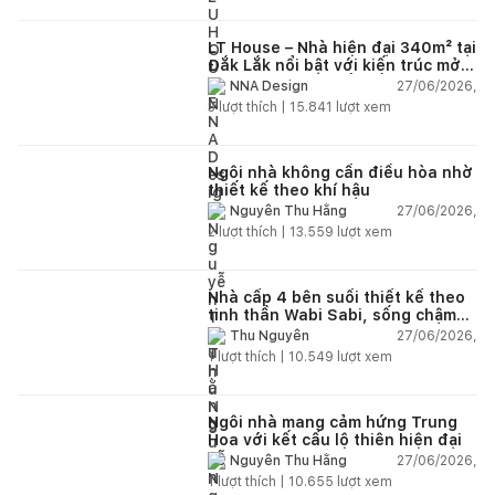
LT House – Nhà hiện đại 340m² tại
Đắk Lắk nổi bật với kiến trúc mở
và hệ sân vườn kết nối thiên
27/06/2026,
NNA Design
nhiên
3
lượt thích |
15.841
lượt xem
Ngôi nhà không cần điều hòa nhờ
thiết kế theo khí hậu
27/06/2026,
Nguyễn Thu Hằng
2
lượt thích |
13.559
lượt xem
Nhà cấp 4 bên suối thiết kế theo
tinh thần Wabi Sabi, sống chậm
giữa thiên nhiên
27/06/2026,
Thu Nguyễn
1
lượt thích |
10.549
lượt xem
Ngôi nhà mang cảm hứng Trung
Hoa với kết cấu lộ thiên hiện đại
27/06/2026,
Nguyễn Thu Hằng
1
lượt thích |
10.655
lượt xem