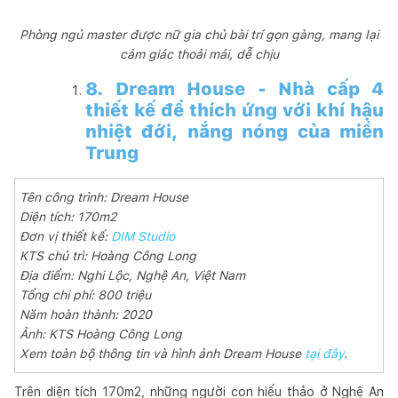
Phòng ngủ master được nữ gia chủ bài trí gọn gàng, mang lại
cảm giác thoải mái, dễ chịu
8. Dream House - Nhà cấp 4
thiết kế để thích ứng với khí hậu
nhiệt đới, nắng nóng của miền
Trung
Tên công trình: Dream House
Diện tích: 170m2
Đơn vị thiết kế:
DIM Studio
KTS chủ trì: Hoàng Công Long
Địa điểm: Nghi Lộc, Nghệ An, Việt Nam
Tổng chi phí: 800 triệu
Năm hoàn thành: 2020
Ảnh: KTS Hoàng Công Long
Xem toàn bộ thông tin và hình ảnh Dream House
tại đây
.
Trên diện tích 170m2, những người con hiếu thảo ở Nghệ An