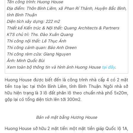
Tên công trình: Huong House
Địa điểm: Thôn Bình Liêm, xã Phan Rí Thành, Huyện Bắc Bình,
tỉnh Bình Thuận
Diện tích xây dựng: 222 m2
Thiết kế Kiến trúc & Nội thất: Quang Architects & Partners
KTS chủ trì: Ths. Đào Xuân Quang
Thi công nội thất: Lê Thục Ánh
Thi công cảnh quan: Bảo Anh Green
Thi công rèm cửa: Giang Nguyen
Ảnh: Minh Quốc Bùi
Xem toàn bộ thông tin và hình ảnh Huong House
tại đây
.
Huong House được biết đến là công trình nhà cấp 4 có 2 mặt
tiền toạ lạc tại thôn Bình Liêm, tỉnh Bình Thuận. Ngôi nhà sở
hữu hiện trạng là 3 lô đất phân lô theo chuẩn nhà phố 5x20m,
gộp lại có tổng diện tích lên tới 300m2.
Bản vẽ mặt bằng Hương House
Huong House sở hữu 2 mặt tiền: một mặt tiền giáp Quốc lộ 1A,