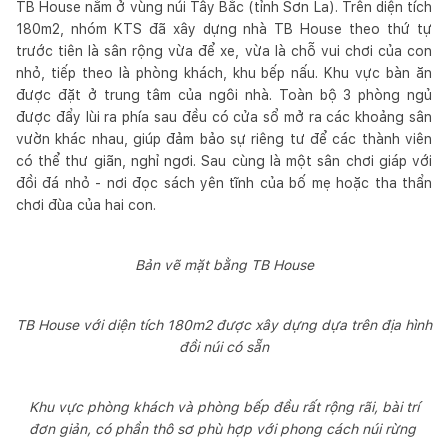
TB House nằm ở vùng núi Tây Bắc (tỉnh Sơn La). Trên diện tích
180m2, nhóm KTS đã xây dựng nhà TB House theo thứ tự
trước tiên là sân rộng vừa để xe, vừa là chỗ vui chơi của con
nhỏ, tiếp theo là phòng khách, khu bếp nấu. Khu vực bàn ăn
được đặt ở trung tâm của ngôi nhà. Toàn bộ 3 phòng ngủ
được đẩy lùi ra phía sau đều có cửa sổ mở ra các khoảng sân
vườn khác nhau, giúp đảm bảo sự riêng tư để các thành viên
có thể thư giãn, nghỉ ngơi. Sau cùng là một sân chơi giáp với
đồi đá nhỏ - nơi đọc sách yên tĩnh của bố mẹ hoặc tha thẩn
chơi đùa của hai con.
Bản vẽ mặt bằng TB House
TB House với diện tích 180m2 được xây dựng dựa trên địa hình
đồi núi có sẵn
Khu vực phòng khách và phòng bếp đều rất rộng rãi, bài trí
đơn giản, có phần thô sơ phù hợp với phong cách núi rừng