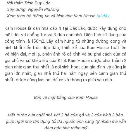
Nội thất: Trịnh Duy Lộc
Xây dựng: Nguyễn Phương
Xem toàn bộ thông tin và hình ảnh Kam House
tại đây
.
Kam House là căn nhà cấp 4 tại Đắk Lắk, được xây dựng cho
một đôi vợ chồng trẻ và 3 đứa con nhỏ. Diện tích sử dụng của
công trình là 150m2. Lấy cảm hứng từ những đường cong và
hình khối kiến trúc độc đáo, thiết kế của Kam House toát lên
vẻ hiện đại, mới lạ, phản ánh rõ cá tính và sự phá cách của cả
gia chủ và sự khéo léo của KTS. Kam House được chia thành 2
gian nhà: gian thứ nhất là nơi sinh hoạt của gia đình và cũng là
gian lớn nhất, gian nhà thứ hai nằm ngay bên cạnh gian thứ
nhất, được dùng làm nơi để xe và thông ra phía sau nhà.
Bản vẽ mặt bằng của Kam House
Mặt trước của ngôi nhà với 3 hệ cửa gỗ và 2 cửa kính 2 bên,
giúp ngôi nhà tận dụng tối đa nguồn ánh sáng tự nhiên mà vẫn
đảm bảo tính thẩm mỹ