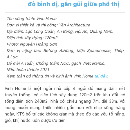
đỏ bình dị, gần gũi giữa phố thị
Tên công trình: Vinh Home
Đơn vị thiết kế và thi công: Yên Architecture
Địa điểm: Lạc Long Quân, An Bàng, Hội An, Quảng Nam.
Diện tích xây dựng: 120m2
Photo: Nguyễn Hoàng Sơn
Đơn vị cộng tác: Betong A.Hùng, Mộc Spacehouse, Thép
A.Lực,
Đá mài A.Tuấn, Chống thấm NCC, gạch Vietceramic.
Năm hoàn thành: 2021
Xem toàn bộ thông tin và hình ảnh Vinh Home
tại đây
.
Vinh Home là một ngôi nhà cấp 4 ngói đỏ mang đậm nét
truyền thống, có diện tích xây dựng 120m2 trên khu đất có
tổng diện tích 240m2. Nhà có chiều ngang 7m, dài 33m. Với
mong muốn mang thiên nhiên gần hơn với nhịp sống hàng
ngày, KTS bố trí các không gian mà theo đó các yếu tố nắng,
gió, khí, nước luôn được ưu tiên.