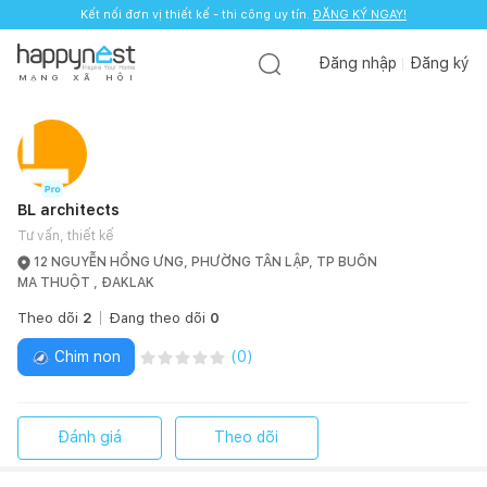
Kết nối đơn vị thiết kế - thi công uy tín.
ĐĂNG KÝ NGAY!
Đăng nhập
Đăng ký
M
Ạ
N
G
X
Ã
H
Ộ
I
BL architects
Tư vấn, thiết kế
12 NGUYỄN HỒNG ƯNG, PHƯỜNG TÂN LẬP, TP BUÔN
MA THUỘT , ĐAKLAK
Theo dõi
2
Đang theo dõi
0
Chim non
(
0
)
Đánh giá
Theo dõi