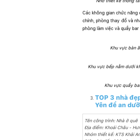
Nhờ thiết kế thông t
Các không gian chức năng c
chính, phòng thay đồ và nh
phòng làm việc và quầy bar c
Khu vực bàn ăn
Khu vực bếp nằm dưới kh
Khu vực quầy bar
TOP 3 nhà đẹp
Yên để an dưỡ
Tên công trình: Nhà ở quê
Địa điểm: Khoái Châu - H
Nhóm thiết kế: KTS Khải A