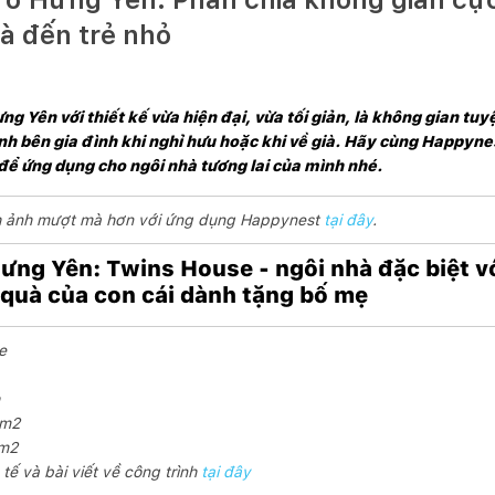
ià đến trẻ nhỏ
g Yên với thiết kế vừa hiện đại, vừa tối giản, là không gian tuyệ
ình bên gia đình khi nghỉ hưu hoặc khi về già. Hãy cùng Happyn
để ứng dụng cho ngôi nhà tương lai của mình nhé.
ình ảnh mượt mà hơn với ứng dụng Happynest
tại đây
.
ưng Yên: Twins House - ngôi nhà đặc biệt với
quà của con cái dành tặng bố mẹ
e
5m2
0m2
tế và bài viết về công trình
tại đây