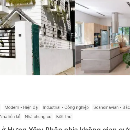
Modern - Hiện đại
Industrial - Công nghiệp
Scandinavian - Bắc
Nhà liền kề
Nhà chung cư
Biệt thự
ở Hưng Yên: Phân chia không gian cực