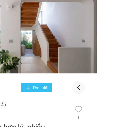
Theo dõi
 Âu
1
 hợp lý, chiều