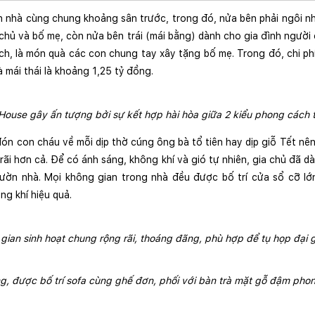
 nhà cùng chung khoảng sân trước, trong đó, nửa bên phải ngôi nhà
 chủ và bố mẹ, còn nửa bên trái (mái bằng) dành cho gia đình người c
h, là món quà các con chung tay xây tặng bố mẹ. Trong đó, chi phí
 mái thái là khoảng 1,25 tỷ đồng.
House gây ấn tượng bởi sự kết hợp hài hòa giữa 2 kiểu phong cách t
đón con cháu về mỗi dịp thờ cúng ông bà tổ tiên hay dịp giỗ Tết nê
 rãi hơn cả. Để có ánh sáng, không khí và gió tự nhiên, gia chủ đã d
ờn nhà. Mọi không gian trong nhà đều được bố trí cửa sổ cỡ lớn,
g khí hiệu quả.
gian sinh hoạt chung rộng rãi, thoáng đãng, phù hợp để tụ họp đại g
, được bố trí sofa cùng ghế đơn, phối với bàn trà mặt gỗ đậm pho