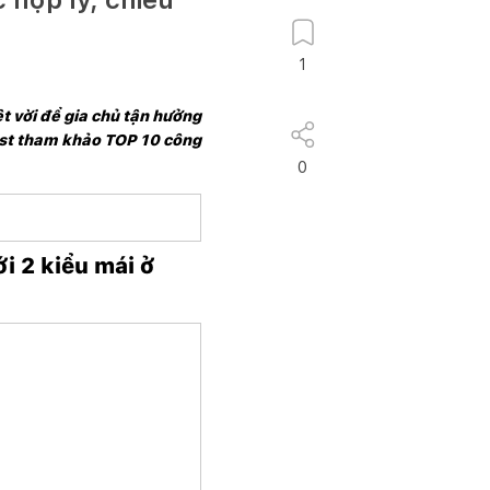
1
t vời để gia chủ tận hưởng 
est tham khảo TOP 10 công 
0
 2 kiểu mái ở 