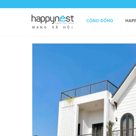
CỘNG ĐỒNG
HAP
M
Ạ
N
G
X
Ã
H
Ộ
I