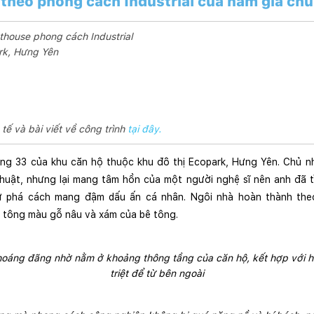
 theo phong cách Industrial của nam gia chủ
thouse phong cách Industrial
ark, Hưng Yên
tế và bài viết về công trình
tại đây.
ng 33 của khu căn hộ thuộc khu đô thị Ecopark, Hưng Yên. Chủ nh
huật, nhưng lại mang tâm hồn của một người nghệ sĩ nên anh đã t
sự phá cách mang đậm dấu ấn cá nhân. Ngôi nhà hoàn thành the
ới tông màu gỗ nâu và xám của bê tông. 
oáng đãng nhờ nằm ở khoảng thông tầng của căn hộ, kết hợp với hệ 
triệt để từ bên ngoài