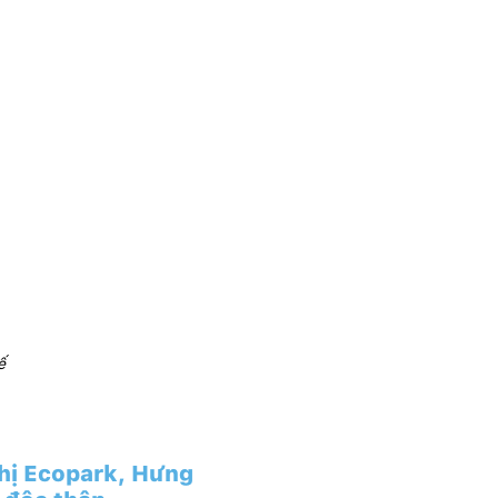
ế
hị Ecopark, Hưng