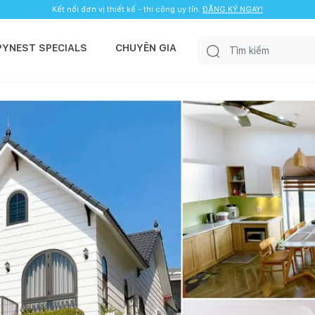
Kết nối đơn vị thiết kế - thi công uy tín.
ĐĂNG KÝ NGAY!
PYNEST SPECIALS
CHUYÊN GIA