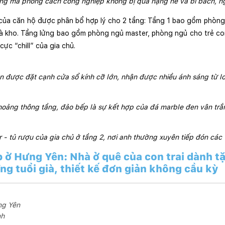
ầng mà phong cách công nghiệp không bị quá nặng nề và bí bách, ng
ủa căn hộ được phân bổ hợp lý cho 2 tầng: Tầng 1 bao gồm phòng 
à kho. Tầng lửng bao gồm phòng ngủ master, phòng ngủ cho trẻ con 
ực “chill” của gia chủ.
 được đặt cạnh cửa sổ kính cỡ lớn, nhận được nhiều ánh sáng từ l
oảng thông tầng, đảo bếp là sự kết hợp của đá marble đen vân tr
 - tủ rượu của gia chủ ở tầng 2, nơi anh thường xuyên tiếp đón các 
 ở Hưng Yên: Nhà ở quê của con trai dành t
ng tuổi già, thiết kế đơn giản không cầu kỳ
ưng Yên
nh