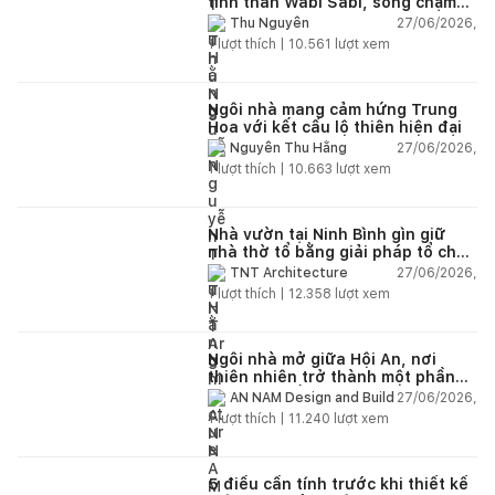
tinh thần Wabi Sabi, sống chậm
giữa thiên nhiên
27/06/2026,
Thu Nguyễn
1
lượt thích |
10.561
lượt xem
Ngôi nhà mang cảm hứng Trung
Hoa với kết cấu lộ thiên hiện đại
27/06/2026,
Nguyễn Thu Hằng
1
lượt thích |
10.663
lượt xem
Nhà vườn tại Ninh Bình gìn giữ
nhà thờ tổ bằng giải pháp tổ chức
lại không gian
27/06/2026,
TNT Architecture
1
lượt thích |
12.358
lượt xem
Ngôi nhà mở giữa Hội An, nơi
thiên nhiên trở thành một phần
của cuộc sống
27/06/2026,
AN NAM Design and Build
1
lượt thích |
11.240
lượt xem
5 điều cần tính trước khi thiết kế