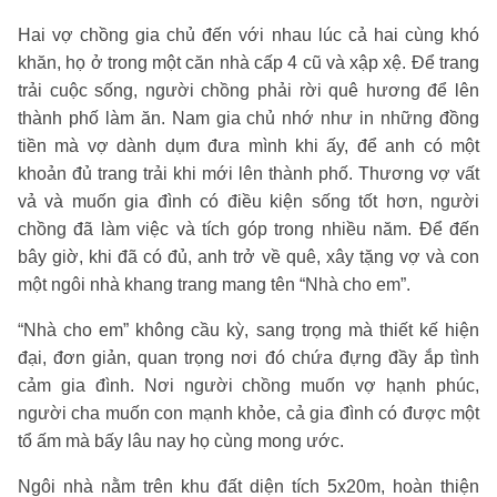
Hai vợ chồng gia chủ đến với nhau lúc cả hai cùng khó
khăn, họ ở trong một căn nhà cấp 4 cũ và xập xệ. Để trang
trải cuộc sống, người chồng phải rời quê hương để lên
thành phố làm ăn. Nam gia chủ nhớ như in những đồng
tiền mà vợ dành dụm đưa mình khi ấy, để anh có một
khoản đủ trang trải khi mới lên thành phố. Thương vợ vất
vả và muốn gia đình có điều kiện sống tốt hơn, người
chồng đã làm việc và tích góp trong nhiều năm. Để đến
bây giờ, khi đã có đủ, anh trở về quê, xây tặng vợ và con
một ngôi nhà khang trang mang tên “Nhà cho em”.
“Nhà cho em” không cầu kỳ, sang trọng mà thiết kế hiện
đại, đơn giản, quan trọng nơi đó chứa đựng đầy ắp tình
cảm gia đình. Nơi người chồng muốn vợ hạnh phúc,
người cha muốn con mạnh khỏe, cả gia đình có được một
tổ ấm mà bấy lâu nay họ cùng mong ước.
Ngôi nhà nằm trên khu đất diện tích 5x20m, hoàn thiện