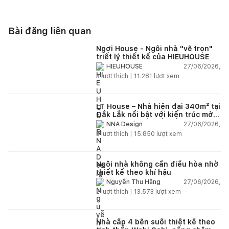
Bài đăng liên quan
Ngơi House - Ngôi nhà "vẽ trọn"
triết lý thiết kế của HIEUHOUSE
27/06/2026,
HIEUHOUSE
3
lượt thích |
11.281
lượt xem
LT House – Nhà hiện đại 340m² tại
Đắk Lắk nổi bật với kiến trúc mở
và hệ sân vườn kết nối thiên
27/06/2026,
NNA Design
nhiên
3
lượt thích |
15.850
lượt xem
Ngôi nhà không cần điều hòa nhờ
thiết kế theo khí hậu
27/06/2026,
Nguyễn Thu Hằng
2
lượt thích |
13.573
lượt xem
Nhà cấp 4 bên suối thiết kế theo