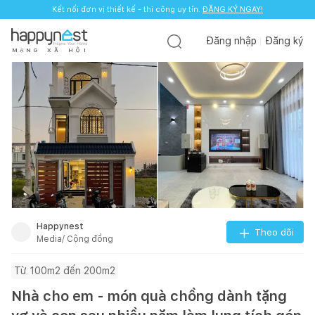
Kết nối đơn vị thiết kế - thi công uy tín.
ĐĂNG KÝ NGAY!
Đăng nhập
Đăng ký
M
Ạ
N
G
X
Ã
H
Ộ
I
Happynest
Theo dõi
Media/ Cộng đồng
Từ 100m2 đến 200m2
Nhà cho em - món quà chồng dành tặng