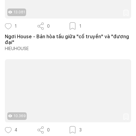
13.081
1
0
1
Ngơi House - Bản hòa tấu giữa "cổ truyền" và "đương
đại"
HIEUHOUSE
10.369
4
0
3