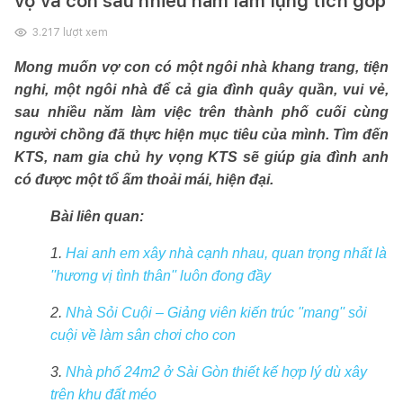
vợ và con sau nhiều năm làm lụng tích góp
3.217
lượt xem
Mong muốn vợ con có một ngôi nhà khang trang, tiện
nghi, một ngôi nhà để cả gia đình quây quần, vui vẻ,
sau nhiều năm làm việc trên thành phố cuối cùng
người chồng đã thực hiện mục tiêu của mình. Tìm đến
KTS, nam gia chủ hy vọng KTS sẽ giúp gia đình anh
có được một tổ ấm thoải mái, hiện đại.
Bài liên quan:
1.
Hai anh em xây nhà cạnh nhau, quan trọng nhất là
''hương vị tình thân'' luôn đong đầy
2.
Nhà Sỏi Cuội – Giảng viên kiến trúc ''mang'' sỏi
cuội về làm sân chơi cho con
3.
Nhà phố 24m2 ở Sài Gòn thiết kế hợp lý dù xây
trên khu đất méo