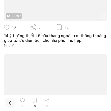
10.267
16
0
13
14 ý tưởng thiết kế cầu thang ngoài trời thông thoáng
giúp tối ưu diện tích cho nhà phố nhỏ hẹp
Như Ý
Kết nối thiết kế, thi công
Mua sắm hoàn thiện nhà
10.065
3
0
0