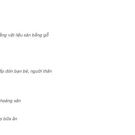
ng vật liệu sàn bằng gỗ
iếp đón bạn bè, người thân
khoảng sân
ho bữa ăn