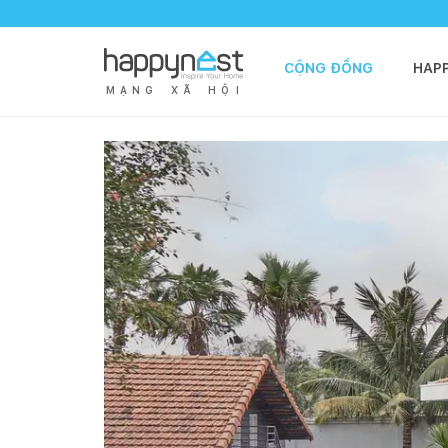
CỘNG ĐỒNG
HAP
M
Ạ
N
G
X
Ã
H
Ộ
I