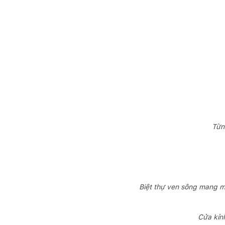
Từn
Biệt thự ven sông mang mộ
Cửa kính