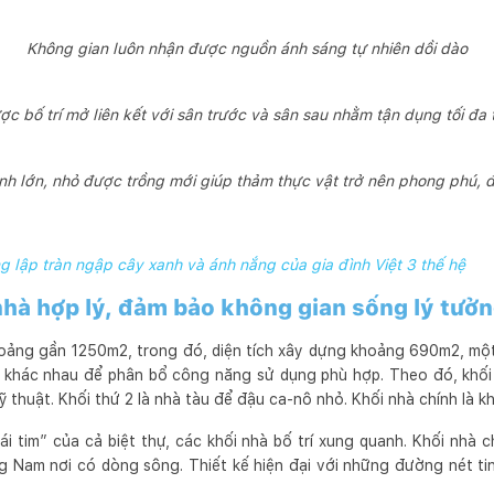
Không gian luôn nhận được nguồn ánh sáng tự nhiên dồi dào
c bố trí mở liên kết với sân trước và sân sau nhằm tận dụng tối đa 
nh lớn, nhỏ được trồng mới giúp thảm thực vật trở nên phong phú, 
ng lập tràn ngập cây xanh và ánh nắng của gia đình Việt 3 thế hệ
nhà hợp lý, đảm bảo không gian sống lý tưởn
hoảng gần 1250m2, trong đó, diện tích xây dựng khoảng 690m2, một
à khác nhau để phân bổ công năng sử dụng phù hợp. Theo đó, khối 
ỹ thuật. Khối thứ 2 là nhà tàu để đậu ca-nô nhỏ. Khối nhà chính là k
rái tim” của cả biệt thự, các khối nhà bố trí xung quanh. Khối nhà
g Nam nơi có dòng sông. Thiết kế hiện đại với những đường nét ti