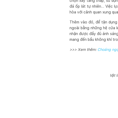
chọn xây tầng thấp, sử dụn
đá ốp lát tự nhiên… Việc lự
hòa với cảnh quan xung qua
Thêm vào đó, để tận dụng 
ngoài bằng những hệ cửa k
nhận được đầy đủ ánh sáng t
mang đến bầu không khí tro
>>> Xem thêm:
Choáng ngợp
Vật 