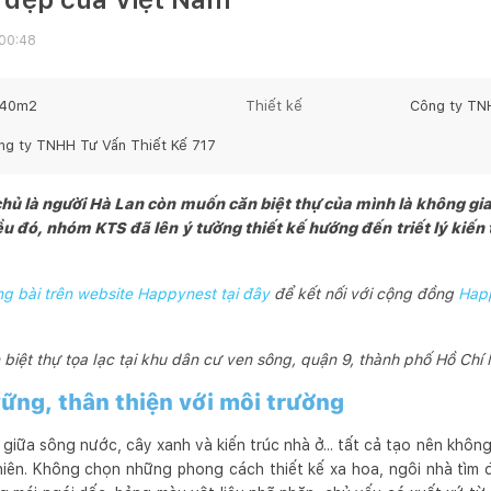
 00:48
940
m2
Thiết kế
Công ty TN
ng ty TNHH Tư Vấn Thiết Kế 717
a chủ là người Hà Lan còn muốn căn biệt thự của mình là không gi
ều đó, nhóm KTS đã lên ý tưởng thiết kế hướng đến triết lý kiến 
 bài trên website Happynest tại đây
để kết nối với cộng đồng
Hap
 biệt thự tọa lạc tại khu dân cư ven sông, quận 9, thành phố Hồ Chí 
vững, thân thiện với môi trường
 giữa sông nước, cây xanh và kiến trúc nhà ở... tất cả tạo nên khôn
nhiên. Không chọn những phong cách thiết kế xa hoa, ngôi nhà tìm 