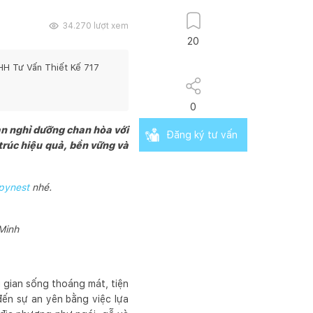
34.270
lượt xem
20
HH Tư Vấn Thiết Kế 717
0
an nghỉ dưỡng chan hòa với
Đăng ký tư vấn
trúc hiệu quả, bền vững và
pynest
nhé.
Minh
g gian sống thoáng mát, tiện
đến sự an yên bằng việc lựa