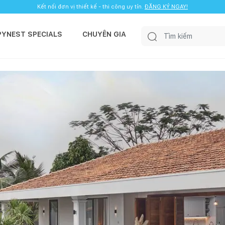
Kết nối đơn vị thiết kế - thi công uy tín.
ĐĂNG KÝ NGAY!
PYNEST SPECIALS
CHUYÊN GIA