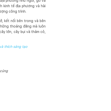
 địa phương như ngói, gỗ và
ch kinh tế địa phương và hài
ượng công trình.
, kết nối bên trong và bên
 những thoáng đãng mà luôn
cây lớn, cây bụi và thảm cỏ,
và thích sáng tạo
 cúng