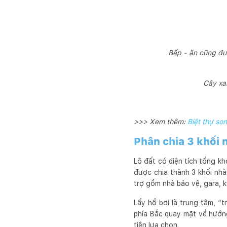
Bếp - ăn cũng đượ
Cây xa
>>> Xem thêm:
Biệt thự so
Phân chia 3 khối 
Lô đất có diện tích tổng k
được chia thành 3 khối nh
trợ gồm nhà bảo vệ, gara, k
Lấy hồ bơi là trung tâm, “t
phía Bắc quay mặt về hướn
tiên lựa chọn.