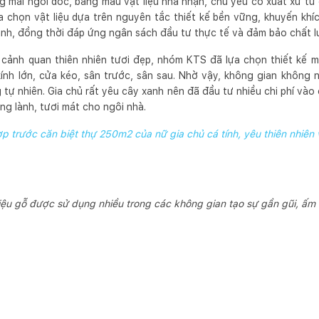
g mái ngói dốc, bảng màu vật liệu nhã nhặn, chủ yếu có xuất xứ từ
a chọn vật liệu dựa trên nguyên tắc thiết kế bền vững, khuyến khí
nh, đồng thời đáp ứng ngân sách đầu tư thực tế và đảm bảo chất l
cảnh quan thiên nhiên tươi đẹp, nhóm KTS đã lựa chọn thiết kế mở
ính lớn, cửa kéo, sân trước, sân sau. Nhờ vậy, không gian không
ự nhiên. Gia chủ rất yêu cây xanh nên đã đầu tư nhiều chi phí vào 
ng lành, tươi mát cho ngôi nhà.
 trước căn biệt thự 250m2 của nữ gia chủ cá tính, yêu thiên nhiên 
liệu gỗ được sử dụng nhiều trong các không gian tạo sự gần gũi, ấm