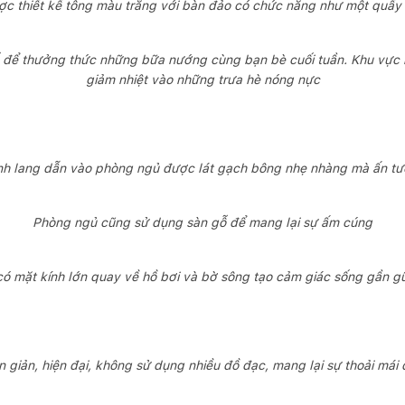
c thiết kế tông màu trắng với bàn đảo có chức năng như một quầy
ỗ để thưởng thức những bữa nướng cùng bạn bè cuối tuần. Khu vực 
giảm nhiệt vào những trưa hè nóng nực
h lang dẫn vào phòng ngủ được lát gạch bông nhẹ nhàng mà ấn t
Phòng ngủ cũng sử dụng sàn gỗ để mang lại sự ấm cúng
ó mặt kính lớn quay về hồ bơi và bờ sông tạo cảm giác sống gần gũi
n giản, hiện đại, không sử dụng nhiều đồ đạc, mang lại sự thoải mái 