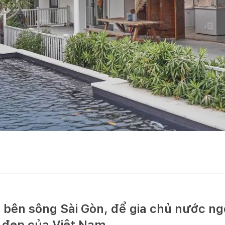
ỏ bên sông Sài Gòn, để gia chủ nước n
i đẹp của Việt Nam