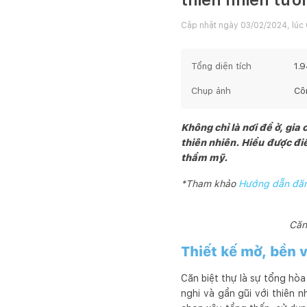
Cập nhật ngày
03/02/2024, lúc
Tổng diện tích
1.
Chụp ảnh
Cô
Không chỉ là nơi để ở, gi
thiên nhiên. Hiểu được đi
thẩm mỹ.
*Tham khảo
Hướng dẫn đăng
Căn
Thiết kế mở, bền 
Căn biệt thự là sự tổng hòa
nghi và gần gũi với thiên 