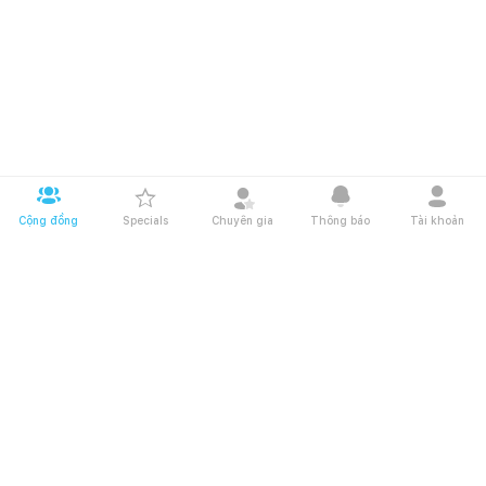
Cộng đồng
Specials
Chuyên gia
Thông báo
Tài khoản
Tải app Happynest tại
Giới thiệu Happynest
Điều khoản và chính sách