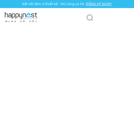
Kết nối đơn vị thiết kế - thi công uy tín.
ĐĂNG KÝ NGAY!
M
Ạ
N
G
X
Ã
H
Ộ
I