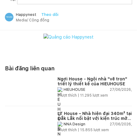
Theo dõi
Happynest
Media/ Cộng đồng
Bài đăng liên quan
Ngơi House - Ngôi nhà "vẽ trọn"
triết lý thiết kế của HIEUHOUSE
27/06/2026,
HIEUHOUSE
3
lượt thích |
11.295
lượt xem
LT House – Nhà hiện đại 340m² tại
Đắk Lắk nổi bật với kiến trúc mở
và hệ sân vườn kết nối thiên
27/06/2026,
NNA Design
nhiên
3
lượt thích |
15.855
lượt xem