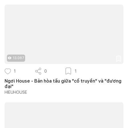
13.087
1
0
1
Ngơi House - Bản hòa tấu giữa "cổ truyền" và "đương
đại"
HIEUHOUSE