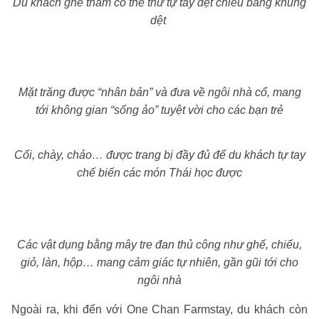
Du khách ghé thăm có thể thử tự tay dệt chiếu bằng khung
dệt
Mặt trăng được “nhân bản” và đưa về ngôi nhà cổ, mang
tới không gian “sống ảo” tuyệt vời cho các bạn trẻ
Cối, chày, chảo… được trang bị đầy đủ để du khách tự tay
chế biến các món Thái học được
Các vật dụng bằng mây tre đan thủ công như ghế, chiếu,
giỏ, làn, hộp… mang cảm giác tự nhiên, gần gũi tới cho
ngôi nhà
Ngoài ra, khi đến với One Chan Farmstay, du khách còn