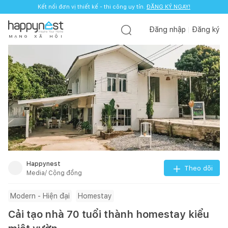
Kết nối đơn vị thiết kế - thi công uy tín.
ĐĂNG KÝ NGAY!
Đăng nhập
Đăng ký
M
Ạ
N
G
X
Ã
H
Ộ
I
Happynest
Theo dõi
Media/ Cộng đồng
Modern - Hiện đại
Homestay
Cải tạo nhà 70 tuổi thành homestay kiểu