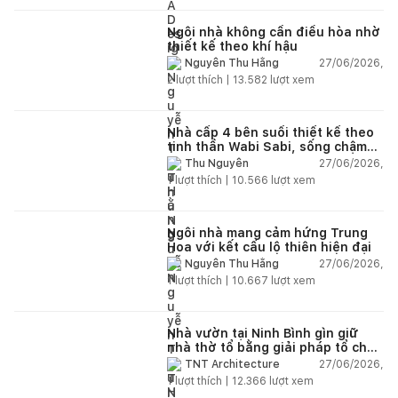
Ngôi nhà không cần điều hòa nhờ
thiết kế theo khí hậu
27/06/2026,
Nguyễn Thu Hằng
2
lượt thích |
13.582
lượt xem
Nhà cấp 4 bên suối thiết kế theo
tinh thần Wabi Sabi, sống chậm
giữa thiên nhiên
27/06/2026,
Thu Nguyễn
1
lượt thích |
10.566
lượt xem
Ngôi nhà mang cảm hứng Trung
Hoa với kết cấu lộ thiên hiện đại
27/06/2026,
Nguyễn Thu Hằng
1
lượt thích |
10.667
lượt xem
Nhà vườn tại Ninh Bình gìn giữ
nhà thờ tổ bằng giải pháp tổ chức
lại không gian
27/06/2026,
TNT Architecture
1
lượt thích |
12.366
lượt xem