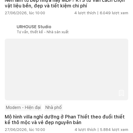
Nên làm tủ bếp nhựa hay MDF? KTS tư vấn cách chọn
vật liệu bền, đẹp và tiết kiệm chi phí
27/06/2026, lúc 10:00
4
lượt thích |
6.049
lượt xem
URHOUSE Studio
Tư vấn, thiết kế - Nhà sản xuất
Modern - Hiện đại
Nhà phố
Mô hình villa nghỉ dưỡng ở Phan Thiết theo đuổi thiết
kế thô mộc và vẻ đẹp nguyên bản
27/06/2026, lúc 10:00
4
lượt thích |
5.884
lượt xem