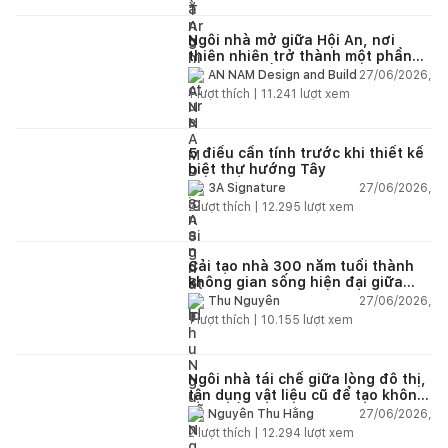
Ngôi nhà mở giữa Hội An, nơi
thiên nhiên trở thành một phần
của cuộc sống
27/06/2026,
AN NAM Design and Build
1
lượt thích |
11.241
lượt xem
5 điều cần tính trước khi thiết kế
biệt thự hướng Tây
27/06/2026,
3A Signature
2
lượt thích |
12.295
lượt xem
Cải tạo nhà 300 năm tuổi thành
không gian sống hiện đại giữa
thiên nhiên
27/06/2026,
Thu Nguyễn
1
lượt thích |
10.155
lượt xem
Ngôi nhà tái chế giữa lòng đô thị,
tận dụng vật liệu cũ để tạo không
gian sống linh hoạt
27/06/2026,
Nguyễn Thu Hằng
2
lượt thích |
12.294
lượt xem