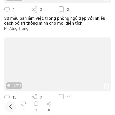
4
0
2
30 mẫu bàn làm việc trong phòng ngủ đẹp với nhiều
cách bố trí thông minh cho mọi diện tích
Phương Trang
Kết nối thiết kế, thi công
Mua sắm hoàn thiện nhà
43.311
15
0
11
Nhà 1 tầng sân vườn ở Trà Vinh dành 450m2 cho
5
1
0
không gian xanh và hành lang ngoài trời