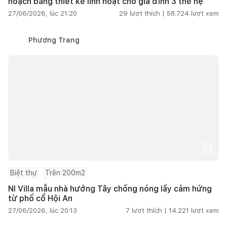
hoạch bằng thiết kế linh hoạt cho gia đình 3 thế hệ
27/06/2026, lúc 21:20
29
lượt thích |
58.724
lượt xem
Phương Trang
Biệt thự
Trên 200m2
NI Villa mẫu nhà hướng Tây chống nóng lấy cảm hứng
từ phố cổ Hội An
27/06/2026, lúc 20:13
7
lượt thích |
14.221
lượt xem