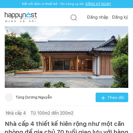
Kết nối đơn vị thiết kế - thi công uy tín.
ĐĂNG KÝ NGAY!
Đăng nhập
Đăng ký
M
Ạ
N
G
X
Ã
H
Ộ
I
Tùng Dương Nguyễn
Theo dõi
Nhà cấp 4
Từ 100m2 đến 200m2
Nhà cấp 4 thiết kế hiên rộng như một căn
phòng để gia chủ 70 tuổi giao lưu với hàng