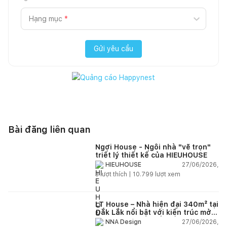
Hạng mục
*
Gửi yêu cầu
Bài đăng liên quan
Ngơi House - Ngôi nhà "vẽ trọn"
triết lý thiết kế của HIEUHOUSE
27/06/2026,
HIEUHOUSE
3
lượt thích |
10.799
lượt xem
LT House – Nhà hiện đại 340m² tại
Đắk Lắk nổi bật với kiến trúc mở
và hệ sân vườn kết nối thiên
27/06/2026,
NNA Design