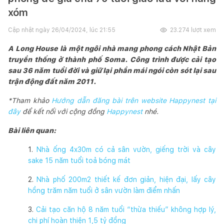
xóm
Cập nhật ngày
26/04/2024, lúc 21:55
23.274
lượt xem
A Long House là một ngôi nhà mang phong cách Nhật Bản
truyền thống ở thành phố Soma. Công trình được cải tạo
sau 36 năm tuổi đời và giữ lại phần mái ngói còn sót lại sau
trận động đất năm 2011.
*Tham khảo
Hướng dẫn đăng bài trên website Happynest tại
đây
để kết nối với cộng đồng
Happynest
nhé.
Bài liên quan:
1.
Nhà ống 4x30m có cả sân vườn, giếng trời và cây
sake 15 năm tuổi toả bóng mát
2.
Nhà phố 200m2 thiết kế đơn giản, hiện đại, lấy cây
hồng trăm năm tuổi ở sân vườn làm điểm nhấn
3.
Cải tạo căn hộ 8 năm tuổi “thừa thiếu” không hợp lý,
chi phí hoàn thiện 1,5 tỷ đồng