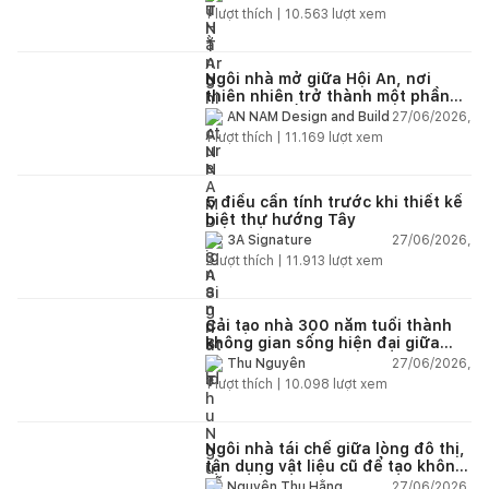
1
lượt thích |
10.563
lượt xem
Ngôi nhà mở giữa Hội An, nơi
thiên nhiên trở thành một phần
của cuộc sống
27/06/2026,
AN NAM Design and Build
1
lượt thích |
11.169
lượt xem
5 điều cần tính trước khi thiết kế
biệt thự hướng Tây
27/06/2026,
3A Signature
2
lượt thích |
11.913
lượt xem
Cải tạo nhà 300 năm tuổi thành
không gian sống hiện đại giữa
thiên nhiên
27/06/2026,
Thu Nguyễn
1
lượt thích |
10.098
lượt xem
Ngôi nhà tái chế giữa lòng đô thị,
tận dụng vật liệu cũ để tạo không
gian sống linh hoạt
27/06/2026,
Nguyễn Thu Hằng