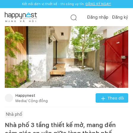
Kết nối đơn vị thiết kế - thi công uy tín.
ĐĂNG KÝ NGAY!
Đăng nhập
Đăng ký
M
Ạ
N
G
X
Ã
H
Ộ
I
Happynest
Theo dõi
Media/ Cộng đồng
Nhà phố
Nhà phố 3 tầng thiết kế mở, mang đến