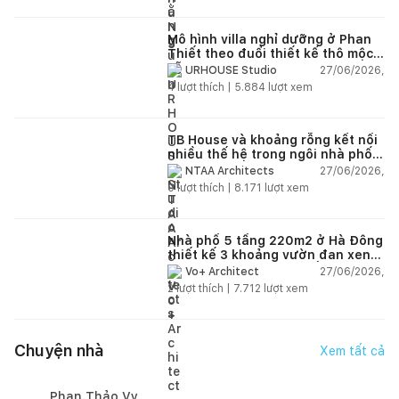
Mô hình villa nghỉ dưỡng ở Phan
Thiết theo đuổi thiết kế thô mộc
và vẻ đẹp nguyên bản
27/06/2026,
URHOUSE Studio
4
lượt thích |
5.884
lượt xem
TB House và khoảng rỗng kết nối
nhiều thế hệ trong ngôi nhà phố
66m2
27/06/2026,
NTAA Architects
0
lượt thích |
8.171
lượt xem
Nhà phố 5 tầng 220m2 ở Hà Đông
thiết kế 3 khoảng vườn đan xen
dành cho gia đình 3 thế hệ
27/06/2026,
Vo+ Architect
2
lượt thích |
7.712
lượt xem
Chuyện nhà
Xem tất cả
Phan Thảo Vy