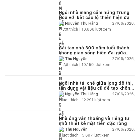
Ngôi nhà mang cảm hứng Trung
Hoa với kết cấu lộ thiên hiện đại
27/06/2026,
Nguyễn Thu Hằng
1
lượt thích |
10.666
lượt xem
Cải tạo nhà 300 năm tuổi thành
không gian sống hiện đại giữa
thiên nhiên
27/06/2026,
Thu Nguyễn
1
lượt thích |
10.150
lượt xem
Ngôi nhà tái chế giữa lòng đô thị,
tận dụng vật liệu cũ để tạo không
gian sống linh hoạt
27/06/2026,
Nguyễn Thu Hằng
2
lượt thích |
12.291
lượt xem
Nhà ống vẫn thoáng và riêng tư
nhờ thiết kế mặt tiền đặc rỗng
27/06/2026,
Thu Nguyễn
2
lượt thích |
5.697
lượt xem