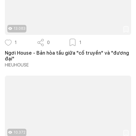
13.083
1
0
1
Ngơi House - Bản hòa tấu giữa "cổ truyền" và "đương
đại"
HIEUHOUSE
10.372