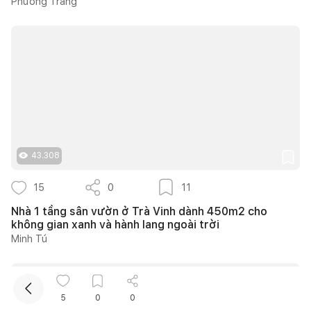
Phương Trang
Kết nối thiết kế, thi công
43.308
Mua sắm hoàn thiện nhà
15
0
11
Nhà 1 tầng sân vườn ở Trà Vinh dành 450m2 cho
không gian xanh và hành lang ngoài trời
Minh Tú
5
0
0