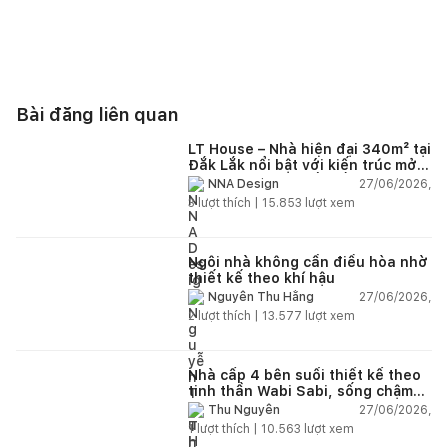
Bài đăng liên quan
LT House – Nhà hiện đại 340m² tại
Đắk Lắk nổi bật với kiến trúc mở
và hệ sân vườn kết nối thiên
27/06/2026,
NNA Design
nhiên
3
lượt thích |
15.853
lượt xem
Ngôi nhà không cần điều hòa nhờ
thiết kế theo khí hậu
27/06/2026,
Nguyễn Thu Hằng
2
lượt thích |
13.577
lượt xem
Nhà cấp 4 bên suối thiết kế theo
tinh thần Wabi Sabi, sống chậm
giữa thiên nhiên
27/06/2026,
Thu Nguyễn
1
lượt thích |
10.563
lượt xem