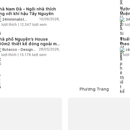
hà Nam Đà – Ngôi nhà thích
Tườn
ng với khí hậu Tây Nguyên
thiê
phần
10/06/2026,
24minimalist
3A
architecture
4
lượt thích |
12.347
lượt xem
10
lượ
hà phố Nguyên’s House
Thiế
10m2 thiết kế đóng ngoài mở
theo
rong với khoảng thông tầng
phí 
28/05/2026,
Butecco - Design
cà
gập ánh sáng
and Build
2
lượt thích |
15.176
lượt xem
9
lượt
Phương Trang