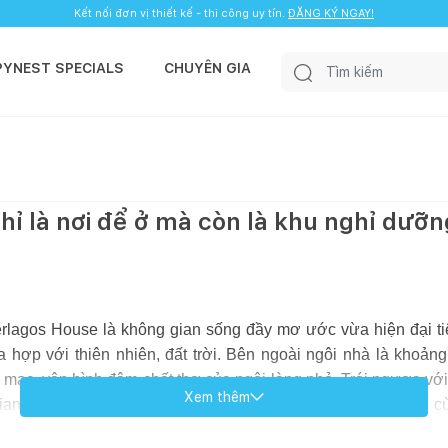
Kết nối đơn vị thiết kế - thi công uy tín.
ĐĂNG KÝ NGAY!
PYNEST SPECIALS
CHUYÊN GIA
hỉ là nơi để ở mà còn là khu nghỉ dưỡ
terlagos House là không gian sống đầy mơ ước vừa hiện đại 
òa hợp với thiên nhiên, đất trời. Bên ngoài ngôi nhà là kho
 mạc, yên bình đậm chất thơ của ngôi làng nhỏ. Trái ngược vớ
Xem thêm
ian sống hiện đại với nội thất cùng các phòng chức năng vô c