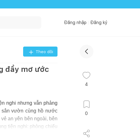
Đăng nhập
Đăng ký
Theo dõi
ng đầy mơ ước
4
tiện nghi nhưng vẫn phảng
ảng sân vườn cùng hồ nước
0
i vẻ an yên bên ngoài, bên
ùng tiện nghi: phòng chiếu