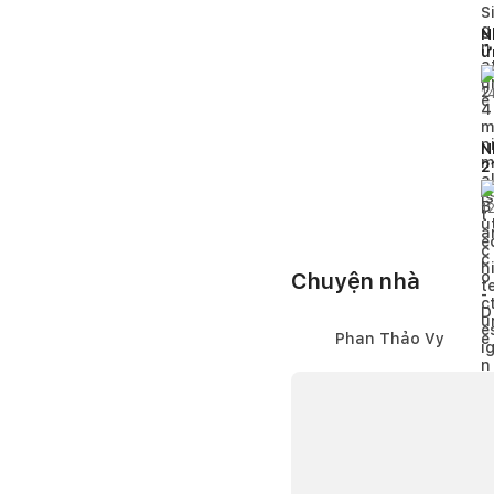
N
ứ
1
N
2
t
n
1
Chuyện nhà
Phan Thảo Vy