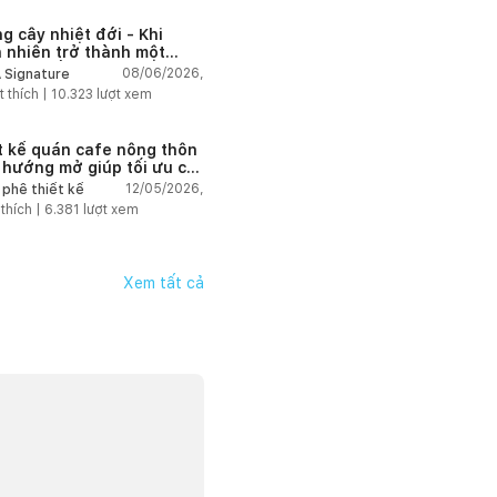
g cây nhiệt đới - Khi
n nhiên trở thành một
 của kiến trúc
08/06/2026,
 Signature
t thích |
10.323
lượt xem
t kế quán cafe nông thôn
 hướng mở giúp tối ưu chi
và giữ chân khách hàng
12/05/2026,
 phê thiết kế
 thích |
6.381
lượt xem
Xem tất cả