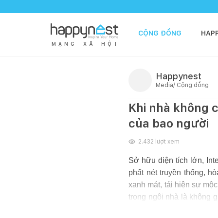
CỘNG ĐỒNG
HAP
M
Ạ
N
G
X
Ã
H
Ộ
I
Happynest
Media/ Cộng đồng
Khi nhà không c
của bao người
2.432
lượt xem
Sở hữu diện tích lớn, In
phất nét truyền thống, h
xanh mát, tái hiện sự mộc
trong ngôi nhà là không g
phim, phòng hát,...