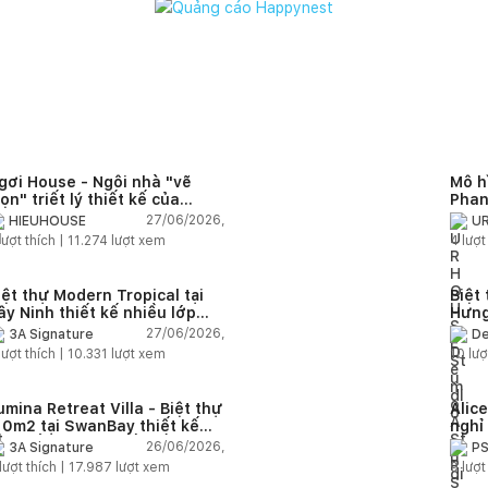
gơi House - Ngôi nhà "vẽ
Mô h
rọn" triết lý thiết kế của
Phan
IEUHOUSE
thô 
27/06/2026,
HIEUHOUSE
UR
lượt thích |
11.274
lượt xem
4
lượt
iệt thự Modern Tropical tại
Biệt
ây Ninh thiết kế nhiều lớp
Hưng
hông gian đón gió và lọc
rèm 
27/06/2026,
3A Signature
De
ắng tự nhiên
lượt thích |
10.331
lượt xem
10
lượ
umina Retreat Villa - Biệt thự
Alic
10m2 tại SwanBay thiết kế
nghỉ
ội thất hiện đại kết nối thiên
Hội 
26/06/2026,
3A Signature
P
hiên theo phong cách nghỉ
lượt thích |
17.987
lượt xem
9
lượt
ưỡng