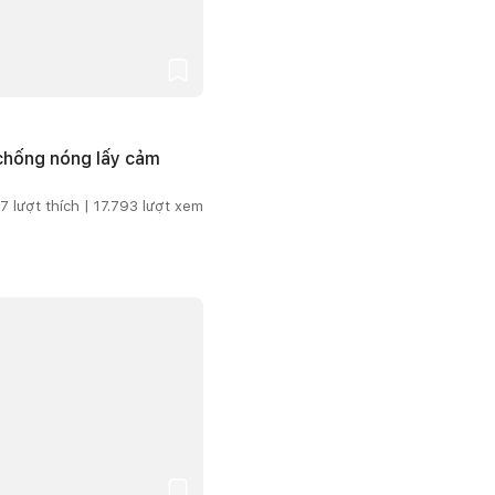
 chống nóng lấy cảm
7
lượt thích |
17.793
lượt xem