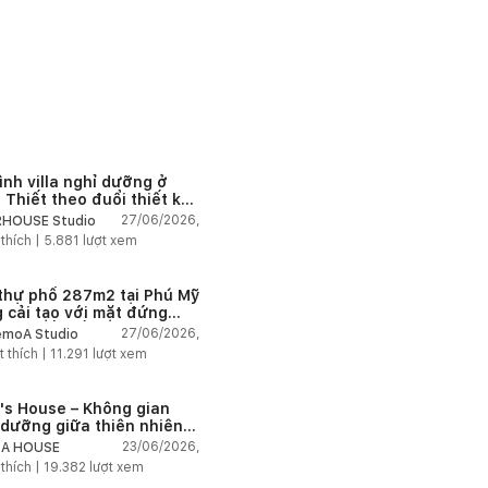
ình villa nghỉ dưỡng ở
 Thiết theo đuổi thiết kế
mộc và vẻ đẹp nguyên bản
27/06/2026,
HOUSE Studio
 thích |
5.881
lượt xem
 thự phố 287m2 tại Phú Mỹ
 cải tạo với mặt đứng
xoay kết nối thiên nhiên
27/06/2026,
moA Studio
t thích |
11.291
lượt xem
e's House – Không gian
 dưỡng giữa thiên nhiên
An
23/06/2026,
SA HOUSE
 thích |
19.382
lượt xem