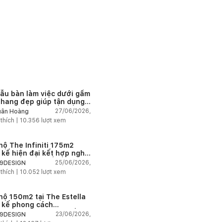
ẫu bàn làm việc dưới gầm
thang đẹp giúp tận dụng
 tích tưởng chừng bị bỏ
27/06/2026,
ân Hoàng
n
 thích |
10.356
lượt xem
hộ The Infiniti 175m2
t kế hiện đại kết hợp nghệ
t Modern Art đầy cảm xúc
25/06/2026,
9DESIGN
 thích |
10.052
lượt xem
hộ 150m2 tại The Estella
t kế phong cách
house thanh lịch và ấm
23/06/2026,
9DESIGN