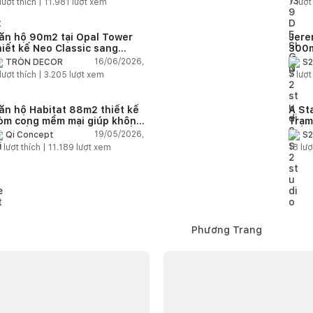
lượt thích |
11.981
lượt xem
7
lượt
ăn hộ 90m2 tại Opal Tower
Jere
hiết kế Neo Classic sang
300m
rọng cho gia đình trẻ
phon
16/06/2026,
TRÒN DECOR
S2
đại 
lượt thích |
3.205
lượt xem
7
lượt
nhiê
ăn hộ Habitat 88m2 thiết kế
A St
òm cong mềm mại giúp không
Trạm
ian sống hiện đại trở nên ấm
cảm 
19/05/2026,
Qi Concept
S2
p hơn
5
lượt thích |
11.189
lượt xem
18
lượ
Phương Trang