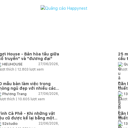
gơi House - Bản hòa tấu giữa
25 m
cổ truyền" và "đương đại"
cầu 
diện
27/06/2026,
HIEUHOUSE
Qu
quê
ượt thích |
12.803
lượt xem
4
lượt
0 mẫu bàn làm việc trong
Căn 
hòng ngủ đẹp với nhiều cách
thiế
ố trí thông minh cho mọi diện
thuậ
27/06/2026,
Phương Trang
13
ích
lượt thích |
10.605
lượt xem
6
lượt
rình Cà Phê - Khi những vật
Căn 
iệu cũ được kể lại bằng một
thiế
gôn ngữ thiết kế mới
Farm
22/06/2026,
S2studio
13
áp