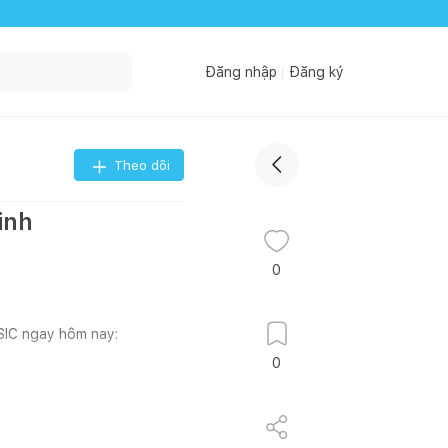
Đăng nhập
Đăng ký
Theo dõi
inh
0
SSIC ngay hôm nay:
0