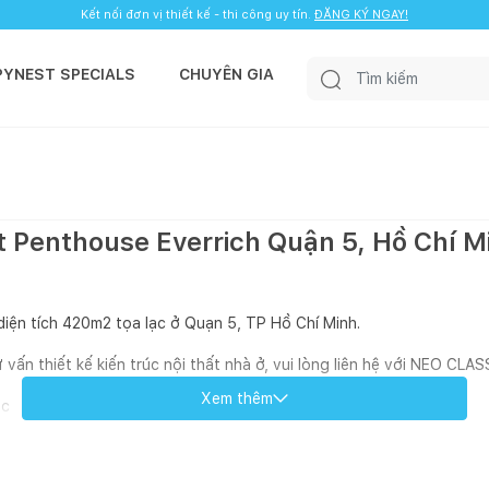
Kết nối đơn vị thiết kế - thi công uy tín.
ĐĂNG KÝ NGAY!
PYNEST SPECIALS
CHUYÊN GIA
ất Penthouse Everrich Quận 5, Hồ Chí M
 diện tích 420m2 tọa lạc ở Quạn 5, TP Hồ Chí Minh.
vấn thiết kế kiến trúc nội thất nhà ở, vui lòng liên hệ với NEO CLA
Xem thêm
ic