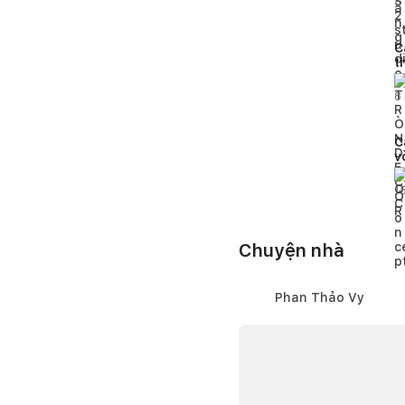
5
C
t
t
8
C
v
g
á
1
Chuyện nhà
Phan Thảo Vy