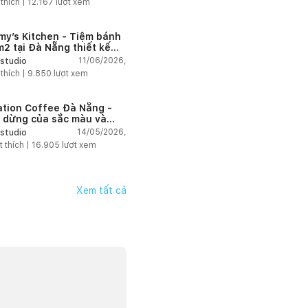
 thích |
12.167
lượt xem
my’s Kitchen - Tiệm bánh
2 tại Đà Nẵng thiết kế
g cách công nghiệp hiện
11/06/2026,
studio
ngập tràn ánh sáng tự
 thích |
9.850
lượt xem
n
ation Coffee Đà Nẵng -
 dừng của sắc màu và
hứng
14/05/2026,
studio
t thích |
16.905
lượt xem
Xem tất cả