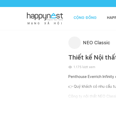
CỘNG ĐỒNG
HAP
M
Ạ
N
G
X
Ã
H
Ộ
I
NEO Classic
Thiết kế Nội th
1.175
lượt xem
Penthouse Everrich Infinity
👉 Quý khách có nhu cầu tư 
Công ty nội thất NEO Class
Hotline: 084 898 8888