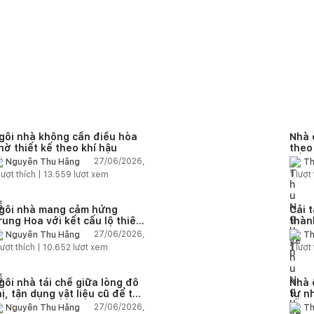
gôi nhà không cần điều hòa
Nhà 
hờ thiết kế theo khí hậu
theo
sống
27/06/2026,
Nguyễn Thu Hằng
Th
lượt thích |
13.559
lượt xem
1
lượt 
gôi nhà mang cảm hứng
Cải 
rung Hoa với kết cấu lộ thiên
thàn
iện đại
đại 
27/06/2026,
Nguyễn Thu Hằng
Th
ượt thích |
10.652
lượt xem
1
lượt 
gôi nhà tái chế giữa lòng đô
Nhà 
hị, tận dụng vật liệu cũ để tạo
tư n
hông gian sống linh hoạt
rỗng
27/06/2026,
Nguyễn Thu Hằng
Th