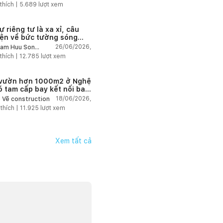
thích |
5.689
lượt xem
ự riêng tư là xa xỉ, câu
ện về bức tường sóng
 từ 10.000 viên đá cắt
26/06/2026,
am Huu Son
chitects
thích |
12.785
lượt xem
vườn hơn 1000m2 ở Nghệ
ó tam cấp bay kết nối ba
hệ
18/06/2026,
 Vẽ construction
 thích |
11.925
lượt xem
Xem tất cả