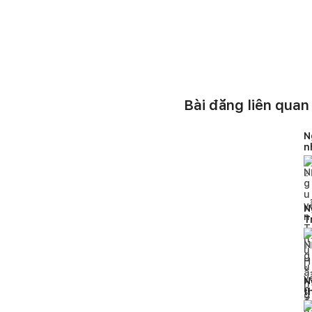
Bài đăng liên quan
N
n
2
N
T
h
1
l
N
t
k