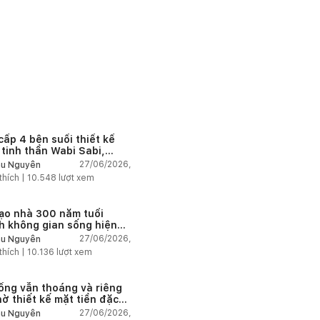
cấp 4 bên suối thiết kế
 tinh thần Wabi Sabi,
 chậm giữa thiên nhiên
27/06/2026,
u Nguyễn
thích |
10.548
lượt xem
tạo nhà 300 năm tuổi
h không gian sống hiện
giữa thiên nhiên
27/06/2026,
u Nguyễn
thích |
10.136
lượt xem
ống vẫn thoáng và riêng
hờ thiết kế mặt tiền đặc
27/06/2026,
u Nguyễn