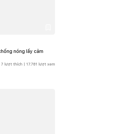
 chống nóng lấy cảm
7
lượt thích |
17.781
lượt xem