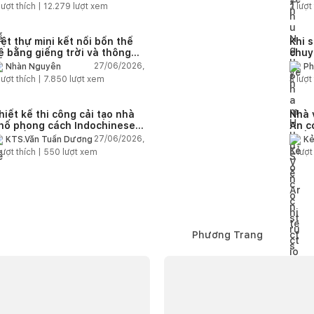
lượt thích |
12.279
lượt xem
2
lượt 
iệt thự mini kết nối bốn thế
Khi s
ệ bằng giếng trời và thông
chuy
ầng ngập tràn ánh sáng
nước
27/06/2026,
Nhàn Nguyễn
Ph
tay
Ar
lượt thích |
7.850
lượt xem
3
lượt 
hiết kế thi công cải tạo nhà
Nhà 
hố phong cách Indochinese
An c
ại phố Hoàng Ngân
thế 
27/06/2026,
KTS.Văn Tuấn Dương
Kẻ
lượt thích |
550
lượt xem
5
lượt
Phương Trang