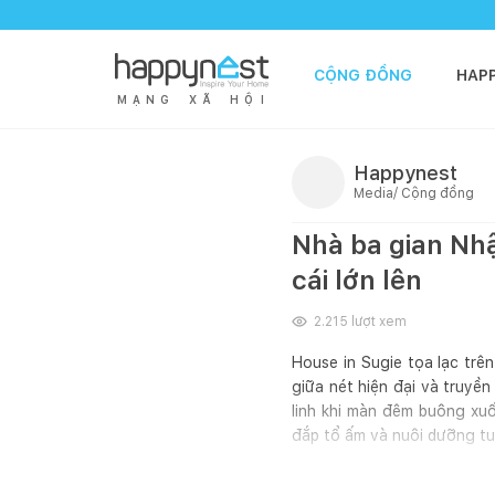
CỘNG ĐỒNG
HAP
M
Ạ
N
G
X
Ã
H
Ộ
I
Happynest
Media/ Cộng đồng
Nhà ba gian Nh
cái lớn lên
2.215
lượt xem
House in Sugie tọa lạc trê
giữa nét hiện đại và truyề
linh khi màn đêm buông xuố
đắp tổ ấm và nuôi dưỡng tu