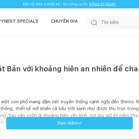
Kết nối đơn vị thiết kế - thi công uy tín.
ĐĂNG KÝ NGAY!
PYNEST SPECIALS
CHUYÊN GIA
ật Bản với khoảng hiên an nhiên để ch
n một con phố mang đậm nét truyền thống cạnh ngôi đền Shinto. N
n thống, thiết kế mở khiến cả bầu trời xanh như được thu trọn tron
ng. Sau sân vườn là khoảng hiên yên bình, nơi lưu giữ kỷ niệm ch
ổi thơ của con nhỏ.
Xem thêm