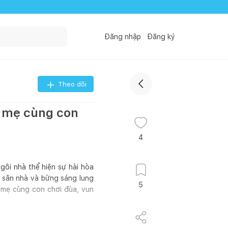
Đăng nhập
Đăng ký
Theo dõi
a mẹ cùng con
4
gôi nhà thể hiện sự hài hòa
g sân nhà và bừng sáng lung
5
a mẹ cùng con chơi đùa, vun
Thông tin công trình: