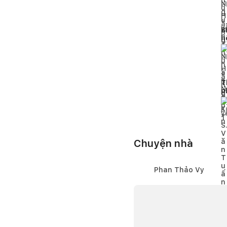
2
B
h
t
2
T
p
t
3
Chuyện nhà
Phan Thảo Vy